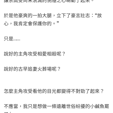
讓余高旻尚未泯滅的惻隱之心萌動了起來。
於是他豪爽的一拍大腿，立下了豪言壯志：“放
心，我肯定會保護你的。”
只是……
說好的主角攻受相愛相殺呢？
說好的古早追妻火葬場呢？
怎麼主角攻受看他的目光都變得不對勁了起來？
不應當，我只是想做一條遠離世俗紛擾的小鹹魚罷