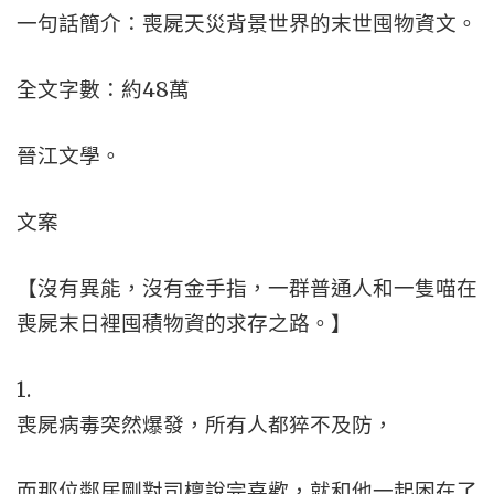
一句話簡介：喪屍天災背景世界的末世囤物資文。
全文字數：約48萬
晉江文學。
文案
【沒有異能，沒有金手指，一群普通人和一隻喵在
喪屍末日裡囤積物資的求存之路。】
1.
喪屍病毒突然爆發，所有人都猝不及防，
而那位鄰居剛對司檁說完喜歡，就和他一起困在了