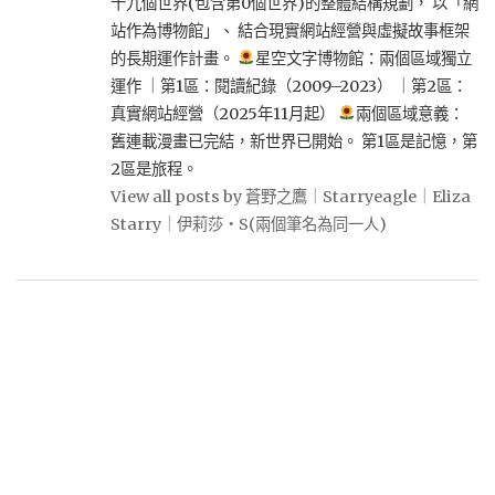
十九個世界(包含第0個世界)的整體結構規劃， 以「網
站作為博物館」、 結合現實網站經營與虛擬故事框架
的長期運作計畫。
星空文字博物館：兩個區域獨立
運作 ｜第1區：閱讀紀錄（2009–2023） ｜第2區：
真實網站經營（2025年11月起）
兩個區域意義：
舊連載漫畫已完結，新世界已開始。 第1區是記憶，第
2區是旅程。
View all posts by 蒼野之鷹｜Starryeagle｜Eliza
Starry｜伊莉莎・S(兩個筆名為同一人)