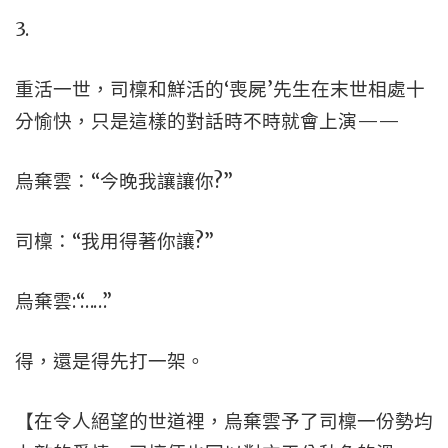
3.
重活一世，司檁和鮮活的‘喪屍’先生在末世相處十
分愉快，只是這樣的對話時不時就會上演——
烏棄雲：“今晚我讓讓你?”
司檁：“我用得著你讓?”
烏棄雲:“……”
得，還是得先打一架。
【在令人絕望的世道裡，烏棄雲予了司檁一份勢均