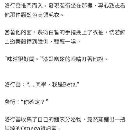
洛行雲推門而入，發現裴衍坐在那裡，專心致志看
他那件霧藍色高領毛衣。
當著他的面，裴衍白皙的手指挽上了衣袖，恍若紳
士邀舞般捧到臉側，輕輕一嗅。
“味道很好聞。”漆黑幽邃的眼睛盯著他說。
洛行雲：“……同學，我是Beta.”
裴衍：“你確定？”
洛行雲收集了自己的體表分泌物，竟然蒸餾出一瓶
純粹的Omega資訊素。