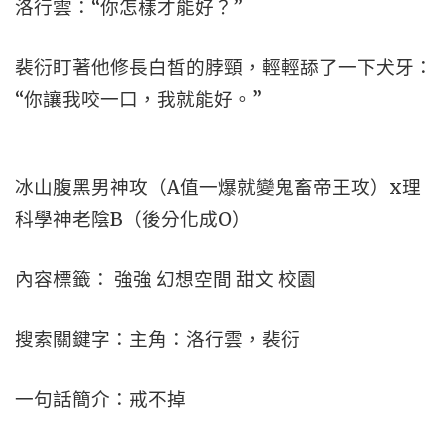
洛行雲：“你怎樣才能好？”
裴衍盯著他修長白皙的脖頸，輕輕舔了一下犬牙：
“你讓我咬一口，我就能好。”
冰山腹黑男神攻（A值一爆就變鬼畜帝王攻）x理
科學神老陰B（後分化成O）
內容標籤： 強強 幻想空間 甜文 校園
搜索關鍵字：主角：洛行雲，裴衍
一句話簡介：戒不掉