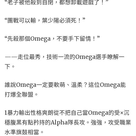
“老子被他殺到自閉，都想卸載遊戲了！”
“團戰可以輸，葉少陽必須死！”
“先殺那個Omega，不要手下留情！”
——走位最秀，技術一流的Omega選手瞭解一
下。
誰說Omega一定要軟萌、溫柔？這位Omega能
打爆全聯盟。
1暴力輸出性格爽朗從不把自己當Omega的受×沉
穩腹黑有點矜持的Alpha隊長攻。強強，攻受職業
水準旗鼓相當。