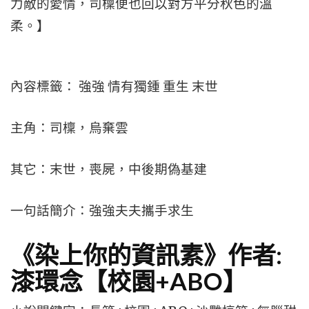
力敵的愛情，司檁便也回以對方平分秋色的溫
柔。】
內容標籤： 強強 情有獨鍾 重生 末世
主角：司檁，烏棄雲
其它：末世，喪屍，中後期偽基建
一句話簡介：強強夫夫攜手求生
《染上你的資訊素》作者:
漆環念【校園+ABO】