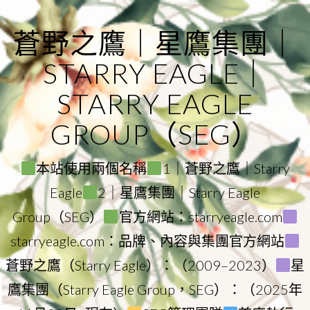
Skip
to
蒼野之鷹｜星鷹集團｜
content
STARRY EAGLE｜
STARRY EAGLE
GROUP（SEG）
本站使用兩個名稱
1｜蒼野之鷹｜Starry
Eagle
2｜星鷹集團｜Starry Eagle
Group（SEG）
官方網站：starryeagle.com
starryeagle.com：品牌、內容與集團官方網站
蒼野之鷹（Starry Eagle）：（2009–2023）
星
鷹集團（Starry Eagle Group，SEG）：（2025年