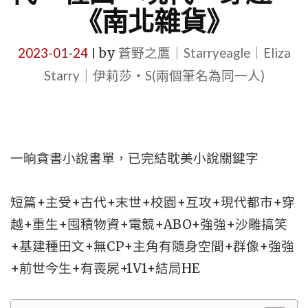
《南北雜貨》
2023-01-24
by
蒼野之鷹｜Starryeagle｜Eliza
|
Starry｜伊莉莎・S(兩個筆名為同一人)
一晌貪書小說書單，已完結耽美小說關鍵字
短篇+主受+古代+末世+校園+互攻+現代都市+穿
越+重生+囤積物資+電競+ABO+強強+沙雕搞笑
+基建種田文+無CP+主角有隨身空間+群像+強強
+前世今生+有喪屍+1V1+結局HE