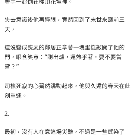
著手一起倒在樓頂花壇裡。
失去意識後他再睜眼，竟然回到了末世來臨前三
天，
還沒變成喪屍的鄰居正拿著一塊蛋糕敲開了他的
門，眼含笑意：“剛出爐，還熱乎著，要不要嘗
嘗？”
司檁死寂的心驀然跳動起來，他與久違的春天在此
刻重逢。
2.
最初，沒有人在意這場災難，不過是一些感染了