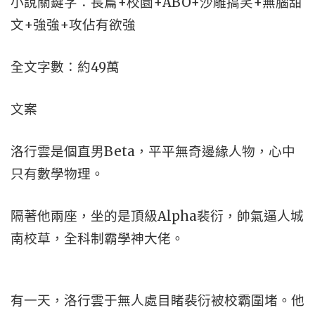
小說關鍵字：長篇+校園+ABO+沙雕搞笑+無腦甜
文+強強+攻佔有欲強
全文字數：約49萬
文案
洛行雲是個直男Beta，平平無奇邊緣人物，心中
只有數學物理。
隔著他兩座，坐的是頂級Alpha裴衍，帥氣逼人城
南校草，全科制霸學神大佬。
有一天，洛行雲于無人處目睹裴衍被校霸圍堵。他