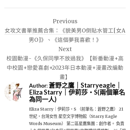
文
Previous
章
女攻文書單推薦合集：《貌美男O倒貼水管工[女A
導
男O]》、《這個夢我喜歡！》
覽
Next
校園動漫-《久保同學不放過我》【新番動漫+高
中校園+戀愛喜劇+2023年日本動漫+漫畫改編動
畫】
蒼野之鷹｜Starryeagle｜
Author:
Eliza Starry｜伊莉莎・S(兩個筆名
為同一人)
Eliza Starry｜伊莉莎・S （前筆名：蒼野之鷹） 21
世紀，台灣女性 星空文字博物館（Starry Eagle
Words Museum） 第二區星鷹集團：創作者。 負責