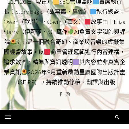
11月20日–現在）
SEG管理團隊
首席執行
長：Story Eagle（故事鷹，男性）
執行總監：
Owen（歐恩）、Gavin（蓋文）
故事由｜Eliza
Starry（伊莉莎・S）寫作
AI負責文字潤飾與評
論
SEG是一個融合奇幻、商業與音樂的虛擬集
團經營故事，以
商業管理邏輯進行內容建構，
追求效率、精準與資訊透明
其內容並非真實企
業資訊
2026年9月重新啟動星鷹國際出版計畫
（SEIPP），持續推動修稿、翻譯與出版
Facebook
Instagram
Menu