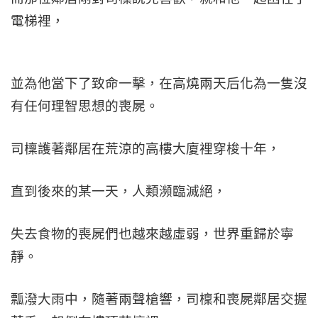
電梯裡，
並為他當下了致命一擊，在高燒兩天后化為一隻沒
有任何理智思想的喪屍。
司檁護著鄰居在荒涼的高樓大廈裡穿梭十年，
直到後來的某一天，人類瀕臨滅絕，
失去食物的喪屍們也越來越虛弱，世界重歸於寧
靜。
瓢潑大雨中，隨著兩聲槍響，司檁和喪屍鄰居交握