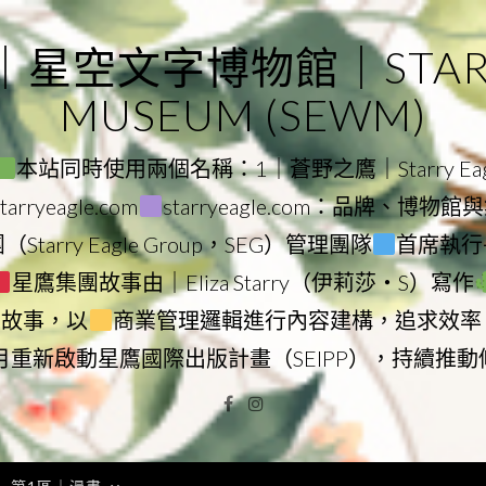
｜星空文字博物館｜STARRY
MUSEUM (SEWM)
本站同時使用兩個名稱：1｜蒼野之鷹｜Starry Eagl
ryeagle.com
starryeagle.com：品牌、博
Starry Eagle Group，SEG）管理團隊
首席執行長
星鷹集團故事由｜Eliza Starry（伊莉莎・S）寫作
營故事，以
商業管理邏輯進行內容建構，追求效率
9月重新啟動星鷹國際出版計畫（SEIPP），持續推
Facebook
Instagram