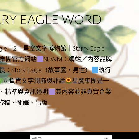
 EAGLE WORD
e｜2｜星空文字博物館｜Starry Eagle
物館與集團官方網站
SEWM：網站／內容品牌
：Story Eagle（故事鷹，男性）
執行
AI負責文字潤飾與評論
星鷹集團是一
、精準與資訊透明
其內容並非真實企業
動修稿、翻譯、出版
搜
Menu