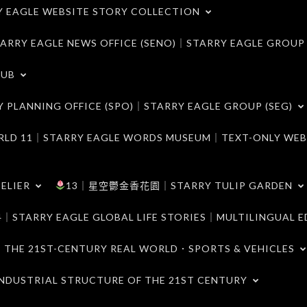
LE WEBSITE STORY COLLECTION
 EAGLE NEWS OFFICE (SENO)｜STARRY EAGLE GROUP
LUB
ANNING OFFICE (SPO)｜STARRY EAGLE GROUP (SEG)
｜STARRY EAGLE WORDS MUSEUM｜TEXT-ONLY WEB
ELIER
13｜星空鬱金香花園｜STARRY TULIP GARDEN
RY EAGLE GLOBAL LIFE STORIES｜MULTILINGUAL E
21ST-CENTURY REAL WORLD．SPORTS & VEHICLES
TRIAL STRUCTURE OF THE 21ST CENTURY