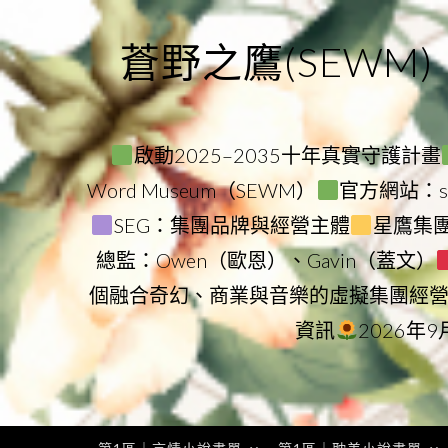
Skip
to
蒼野之鷹(SEWM)
content
啟動2025–2035十年真實守護計畫
Word Museum（SEWM）
官方網站：star
SEG：集團品牌與經營主體
星鷹集團（
總監：Owen（歐恩）、Gavin（蓋文）
個融合奇幻、商業與音樂的虛擬集團經
資訊
2026年