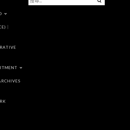
尋
D
關
鍵
CE)｜
字:
RATIVE
RTMENT
RCHIVES
RK