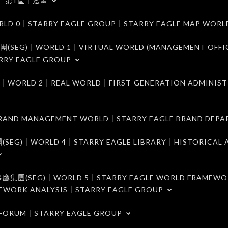
第1區｜漫畫
｜STARRY EAGLE GROUP｜STARRY EAGLE MAP WORL
)｜WORLD 1｜VIRTUAL WORLD (MANAGEMENT OFFI
RRY EAGLE GROUP
D 2｜REAL WORLD｜FIRST-GENERATION ADMINIST
MANAGEMENT WORLD｜STARRY EAGLE BRAND DEPA
ORLD 4｜STARRY EAGLE LIBRARY｜HISTORICAL A
EG)｜WORLD 5｜STARRY EAGLE WORLD FRAMEWO
MEWORK ANALYSIS｜STARRY EAGLE GROUP
ORUM｜STARRY EAGLE GROUP