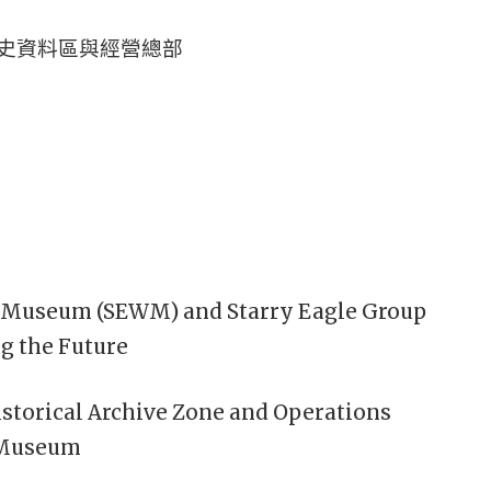
史資料區與經營總部
d Museum (SEWM) and Starry Eagle Group
ng the Future
istorical Archive Zone and Operations
d Museum