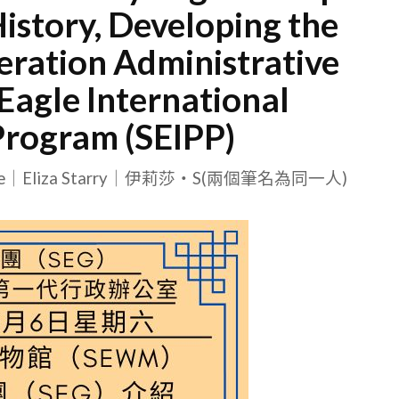
History, Developing the
ration Administrative
Eagle International
Program (SEIPP)
le｜Eliza Starry｜伊莉莎・S(兩個筆名為同一人)