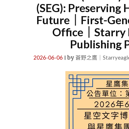
(SEG): Preserving 
Future｜First-Gene
Office｜Starry 
Publishing 
2026-06-06
by
蒼野之鷹｜Starryeag
|