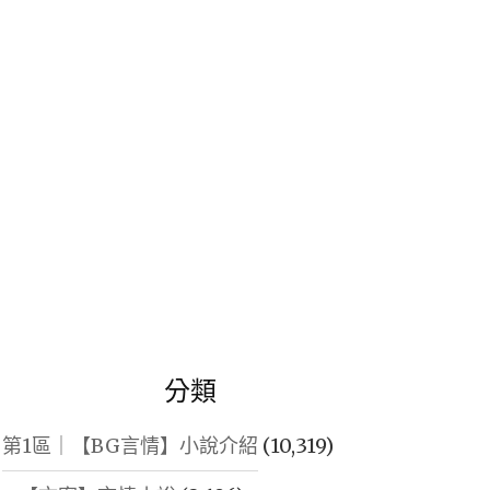
鍵
字:
分類
第1區｜【BG言情】小說介紹
(10,319)