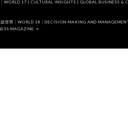
7 | CULTURAL INSIGHTS | GLOBAL BUSINESS & C
ORLD 18｜DECISION-MAKING AND MANAGEMENT 
NESS MAGAZINE