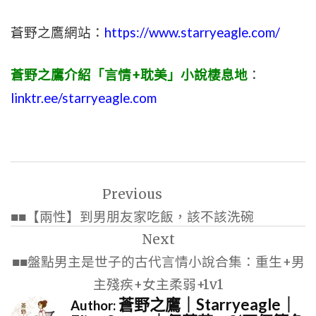
蒼野之鷹網站：
https://www.starryeagle.com/
蒼野之鷹介紹「言情+耽美」小說棲息地
：
linktr.ee/starryeagle.com
文
Previous
章
■■【兩性】到男朋友家吃飯，該不該洗碗
導
Next
覽
■■盤點男主是世子的古代言情小說合集：重生+男
主殘疾+女主柔弱+1v1
蒼野之鷹｜Starryeagle｜
Author: