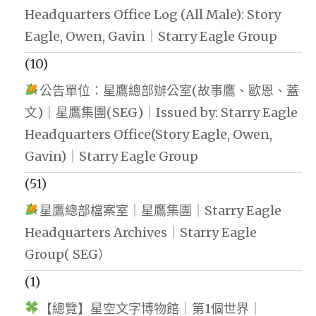
Headquarters Office Log (All Male): Story
Eagle, Owen, Gavin｜Starry Eagle Group
(10)
公告單位：星鷹總部辦公室(故事鷹、歐恩、蓋
文)｜星鷹集團(SEG)｜Issued by: Starry Eagle
Headquarters Office(Story Eagle, Owen,
Gavin)｜Starry Eagle Group
(51)
星鷹總部檔案室｜星鷹集團｜Starry Eagle
Headquarters Archives｜Starry Eagle
Group( SEG）
(1)
【總覽】星空文字博物館｜第1個世界｜