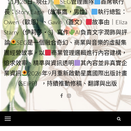
11月20日–現在）
SEG管理團隊
首席執行
長：Story Eagle（故事鷹，男性）
執行總監：
Owen（歐恩）、Gavin（蓋文）
故事由｜Eliza
Starry（伊莉莎・S）寫作
AI負責文字潤飾與評
論
SEG是一個融合奇幻、商業與音樂的虛擬集
團經營故事，以
商業管理邏輯進行內容建構，
追求效率、精準與資訊透明
其內容並非真實企
業資訊
2026年9月重新啟動星鷹國際出版計畫
（SEIPP），持續推動修稿、翻譯與出版
Facebook
Instagram
Menu