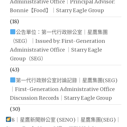
Administrative Office｜Principal Advisor:
Bonnie【Food】｜Starry Eagle Group
(18)
公告單位：第一代行政辦公室｜星鷹集團
（SEG）｜Issued by: First-Generation
Administrative Office ｜Starry Eagle
Group（SEG）
(43)
第一代行政辦公室討論記錄｜星鷹集團(SEG)
｜First-Generation Administrative Office
Discussion Records｜Starry Eagle Group
(30)
8｜星鷹新聞辦公室 (SENO)｜星鷹集團(SEG)｜