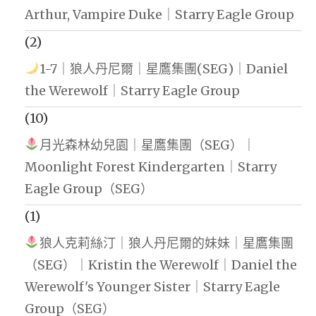
Arthur, Vampire Duke｜Starry Eagle Group
(2)
1-7｜狼人丹尼爾｜星鷹集團(SEG)｜Daniel
the Werewolf｜Starry Eagle Group
(10)
月光森林幼兒園｜星鷹集團（SEG）｜
Moonlight Forest Kindergarten｜Starry
Eagle Group（SEG）
(1)
狼人克莉絲汀｜狼人丹尼爾的妹妹｜星鷹集團
（SEG）｜Kristin the Werewolf｜Daniel the
Werewolf's Younger Sister｜Starry Eagle
Group（SEG）