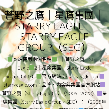
Skip
to
蒼野之鷹｜星鷹集團｜
content
STARRY EAGLE｜
STARRY EAGLE
GROUP（SEG）
本站使用兩個名稱
1｜蒼野之鷹｜Starry
Eagle
2｜星鷹集團｜Starry Eagle
Group（SEG）
官方網站：starryeagle.com
starryeagle.com：品牌、內容與集團官方網站
蒼野之鷹（Starry Eagle）：（2009–2023）
星
鷹集團（Starry Eagle Group，SEG）：（2025年