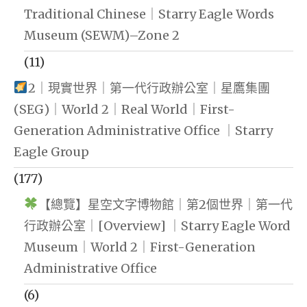
Traditional Chinese｜Starry Eagle Words
Museum (SEWM)–Zone 2
(11)
2｜現實世界｜第一代行政辦公室｜星鷹集團
(SEG)｜World 2｜Real World｜First-
Generation Administrative Office ｜Starry
Eagle Group
(177)
【總覽】星空文字博物館｜第2個世界｜第一代
行政辦公室｜[Overview] ｜Starry Eagle Word
Museum｜World 2｜First-Generation
Administrative Office
(6)