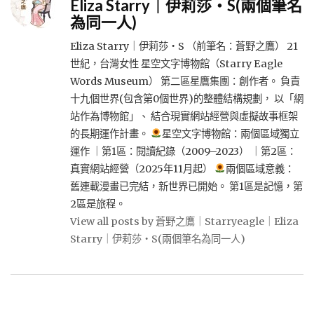
Eliza Starry｜伊莉莎・S(兩個筆名
為同一人)
Eliza Starry｜伊莉莎・S （前筆名：蒼野之鷹） 21
世紀，台灣女性 星空文字博物館（Starry Eagle
Words Museum） 第二區星鷹集團：創作者。 負責
十九個世界(包含第0個世界)的整體結構規劃， 以「網
站作為博物館」、 結合現實網站經營與虛擬故事框架
的長期運作計畫。
星空文字博物館：兩個區域獨立
運作 ｜第1區：閱讀紀錄（2009–2023） ｜第2區：
真實網站經營（2025年11月起）
兩個區域意義：
舊連載漫畫已完結，新世界已開始。 第1區是記憶，第
2區是旅程。
View all posts by 蒼野之鷹｜Starryeagle｜Eliza
Starry｜伊莉莎・S(兩個筆名為同一人)