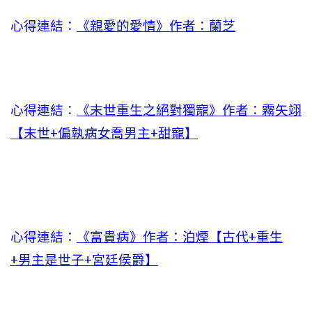
心得連結：
《親愛的愛情》作者：蘭芝
心得連結：
《末世重生之絕對獨寵》作者：霧矢翊
【末世+偏執病女喬男主+甜寵】
心得連結：
《富貴病》作者：泊煙【古代+重生
+男主是世子+宮廷侯爵】