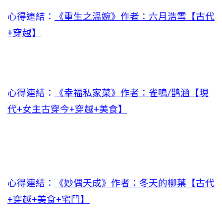
心得連結：
《重生之溫婉》作者：六月浩雪【古代
+穿越】
心得連結：
《幸福私家菜》作者：雀鳴/鹊涵【現
代+女主古穿今+穿越+美食】
心得連結：
《妙偶天成》作者：冬天的柳葉【古代
+穿越+美食+宅鬥】