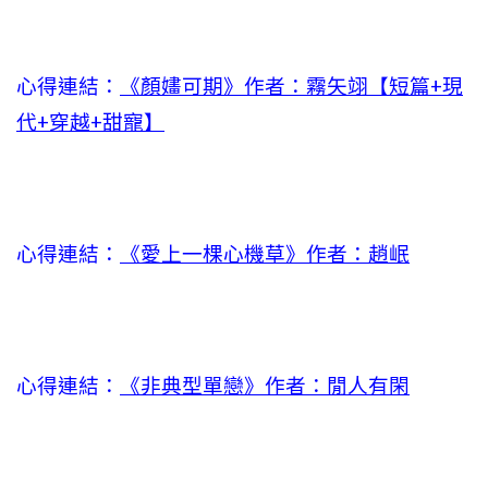
心得連結：
《顏嫿可期》作者：霧矢翊【短篇+現
代+穿越+甜寵】
心得連結：
《愛上一棵心機草》作者：趙岷
心得連結：
《非典型單戀》作者：閒人有閑