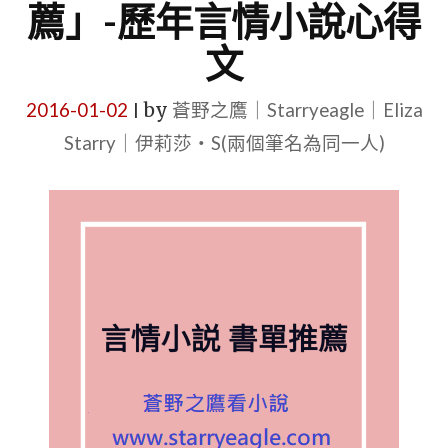
薦」-歷年言情小說心得
文
2016-01-02
by
蒼野之鷹｜Starryeagle｜Eliza
|
Starry｜伊莉莎・S(兩個筆名為同一人)