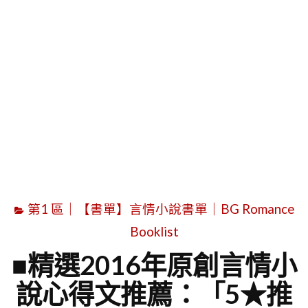
字
第1 區｜【書單】言情小說書單｜BG Romance
Booklist
■精選2016年原創言情小
說心得文推薦：「5★推