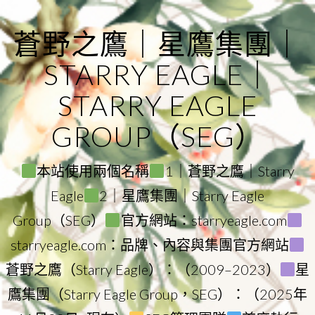
Skip
to
蒼野之鷹｜星鷹集團｜
content
STARRY EAGLE｜
STARRY EAGLE
GROUP（SEG）
本站使用兩個名稱
1｜蒼野之鷹｜Starry
Eagle
2｜星鷹集團｜Starry Eagle
Group（SEG）
官方網站：starryeagle.com
starryeagle.com：品牌、內容與集團官方網站
蒼野之鷹（Starry Eagle）：（2009–2023）
星
鷹集團（Starry Eagle Group，SEG）：（2025年