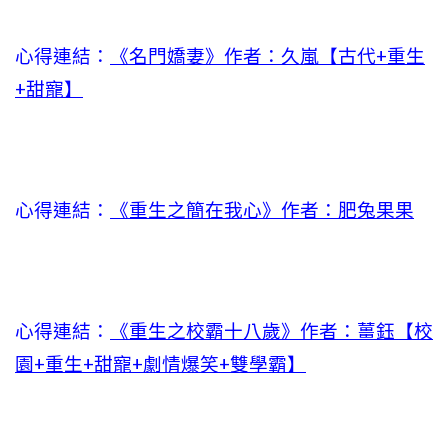
心得連結：
《名門嬌妻》作者：久嵐【古代+重生
+甜寵】
心得連結：
《重生之簡在我心》作者：肥兔果果
心得連結：
《重生之校霸十八歲》作者：薑鈺【校
園+重生+甜寵+劇情爆笑+雙學霸】