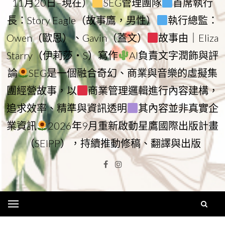
11月20日–現在）
SEG管理團隊
首席執行
長：Story Eagle（故事鷹，男性）
執行總監：
Owen（歐恩）、Gavin（蓋文）
故事由｜Eliza
Starry（伊莉莎・S）寫作
AI負責文字潤飾與評
論
SEG是一個融合奇幻、商業與音樂的虛擬集
團經營故事，以
商業管理邏輯進行內容建構，
追求效率、精準與資訊透明
其內容並非真實企
業資訊
2026年9月重新啟動星鷹國際出版計畫
（SEIPP），持續推動修稿、翻譯與出版
Facebook
Instagram
Menu