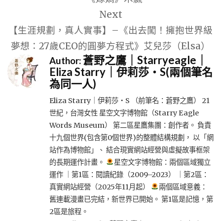
覽
Next
【生涯規劃，真人實事】–《出去闖！擁抱世界級
夢想：27歲CEO的圓夢方程式》艾兒莎（Elsa）
蒼野之鷹｜Starryeagle｜
Author:
Eliza Starry｜伊莉莎・S(兩個筆名
為同一人)
Eliza Starry｜伊莉莎・S （前筆名：蒼野之鷹） 21
世紀，台灣女性 星空文字博物館（Starry Eagle
Words Museum） 第二區星鷹集團：創作者。 負責
十九個世界(包含第0個世界)的整體結構規劃， 以「網
站作為博物館」、 結合現實網站經營與虛擬故事框架
的長期運作計畫。
星空文字博物館：兩個區域獨立
運作 ｜第1區：閱讀紀錄（2009–2023） ｜第2區：
真實網站經營（2025年11月起）
兩個區域意義：
舊連載漫畫已完結，新世界已開始。 第1區是記憶，第
2區是旅程。