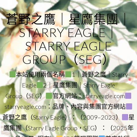
Skip
to
蒼野之鷹｜星鷹集團｜
content
STARRY EAGLE｜
STARRY EAGLE
GROUP（SEG）
本站使用兩個名稱
1｜蒼野之鷹｜Starry
Eagle
2｜星鷹集團｜Starry Eagle
Group（SEG）
官方網站：starryeagle.com
starryeagle.com：品牌、內容與集團官方網站
蒼野之鷹（Starry Eagle）：（2009–2023）
星
鷹集團（Starry Eagle Group，SEG）：（2025年