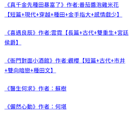
《真千金先種田暴富了》作者:番茄醬泡雞米花
【短篇+現代+穿越+種田+金手指大+感情戲少】
《喜遇良辰》作者:雲霓【長篇+古代+雙重生+宮廷
侯爵】
《衙門對面小酒館》作者:觀櫻【短篇+古代+市井
+雙向暗戀+種田文】
《醫生何求》作者：蘇樹
《儼然心動》作者：何堪