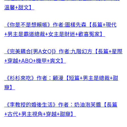
溫馨+甜文】
《你是不是想賴帳》作者:圖樣先森【長篇+現代
+男主是霸道總裁+女主是財迷+歡喜冤家】
《完美耦合[男A女O]》作者:九階幻方【長篇+星際
+穿越+ABO+機甲+爽文】
《杉杉來吃》作者：顧漫【短篇+男主是總裁+甜
寵】
《李教授的婚後生活》作者：奶油泡芙醬【長篇
+古代+男主視角+穿越+甜寵】