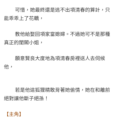
可惜，她最終還是逃不出項清春的算計，只
能乖乖上了花轎，
教他給娶回項家當媳婦。不過她可不是那種
真正的閨閣小姐，
願意賢良大度地為項清春房裡送人去伺候
他，
若是他這狐狸精敢背著她偷情，她在和離前
絕對讓他斷子絕孫！
【主角】