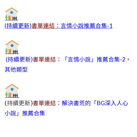
(持續更新)
書單連結
：言情小說推薦合集-1
(持續更新)
書單連結
：「言情小說」推薦合集-2，
其他類型
(持續更新)
書單連結
：解決書荒的「BG深入人心
小說」推薦合集