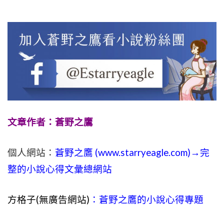
文章作者：蒼野之鷹
個人網站：
蒼野之鷹 (
www.
starryeagle.com
)→完
整的小說心得文彙總網站
方格子(無廣告網站)
：蒼野之鷹的小說心得專題