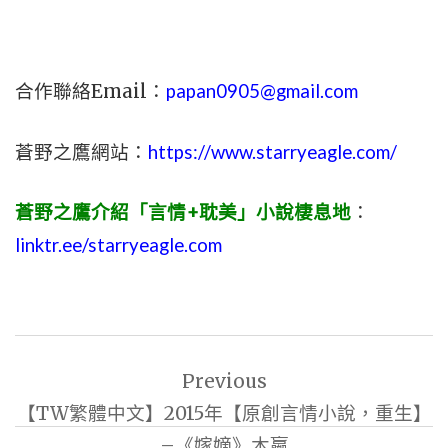
合作聯絡Email：
papan0905@gmail.com
蒼野之鷹網站：
https://www.starryeagle.com/
蒼野之鷹介紹「言情+耽美」小說棲息地
：
linktr.ee/starryeagle.com
文
Previous
章
【TW繁體中文】2015年【原創言情小說，重生】
導
–《嫁嫡》木嬴