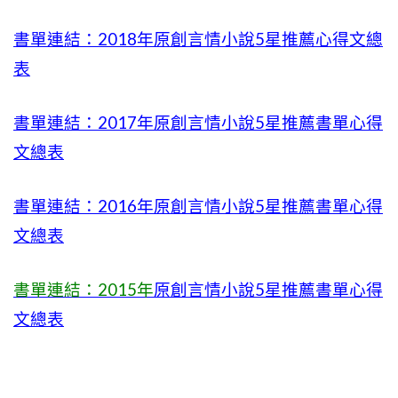
書單連結：2018年原創言情小說5星推薦心得文總
表
書單連結：2017年原創言情小說5星推薦書單心得
文總表
書單連結：2016年原創言情小說5星推薦書單心得
文總表
書單連結：2015年
原創言情小說5星推薦書單心得
文總表