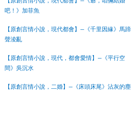
—
【原創言情小說，現代都會】
《爺，咱倆結婚
吧！》加菲魚
—
【原創言情小說，現代都會】
《千里因緣》馬蹄
聲淩亂
—
【原創言情小說，現代，都會愛情】
《平行空
間》吳沉水
—
【原創言情小說，二婚】
《床頭床尾》沾灰的塵