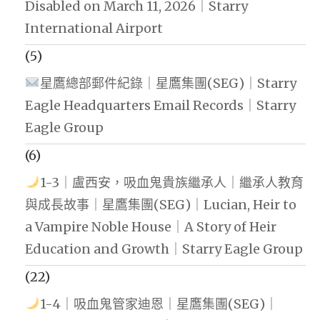
Disabled on March 11, 2026｜Starry
International Airport
(5)
星鷹總部郵件紀錄｜星鷹集團(SEG)｜Starry
Eagle Headquarters Email Records｜Starry
Eagle Group
(6)
1-3｜盧西安，吸血鬼貴族繼承人｜繼承人教育
與成長故事｜星鷹集團(SEG)｜Lucian, Heir to
a Vampire Noble House｜A Story of Heir
Education and Growth｜Starry Eagle Group
(22)
1-4｜吸血鬼管家迪恩｜星鷹集團(SEG)｜