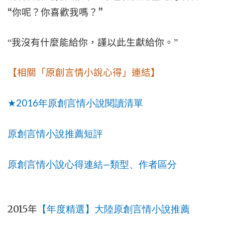
“你呢？你喜歡我嗎？”
“我沒有什麼能給你，謹以此生獻給你。”
【相關「原創言情小說心得」連結】
2016
★
年
原創言情小說閱讀清單
原創言情小說推薦短評
—
原創言情小說心得連結
類型、作者區分
2015
年
【年度精選】大陸原創言情小說推薦