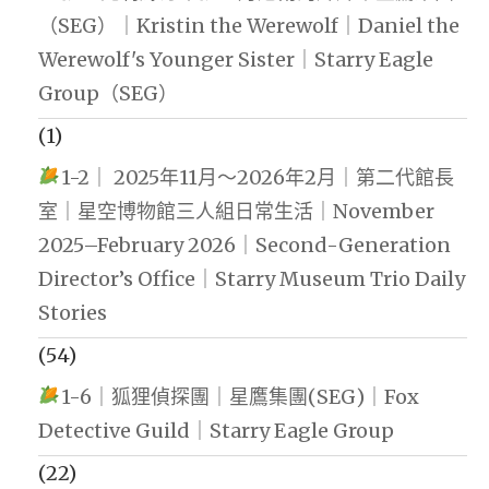
（SEG）｜Kristin the Werewolf｜Daniel the
Werewolf's Younger Sister｜Starry Eagle
Group（SEG）
(1)
1-2｜ 2025年11月～2026年2月｜第二代館長
室｜星空博物館三人組日常生活｜November
2025–February 2026｜Second-Generation
Director’s Office｜Starry Museum Trio Daily
Stories
(54)
1-6｜狐狸偵探團｜星鷹集團(SEG)｜Fox
Detective Guild｜Starry Eagle Group
(22)