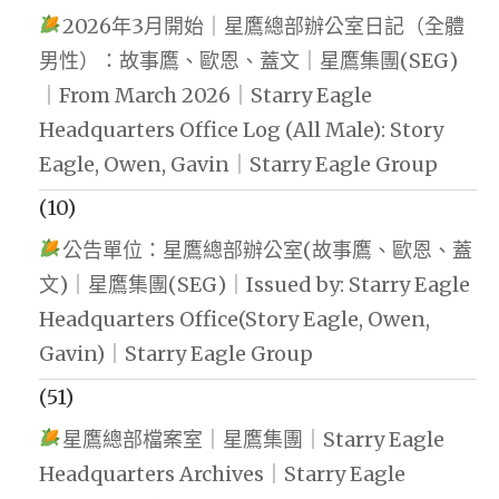
2026年3月開始｜星鷹總部辦公室日記（全體
男性）：故事鷹、歐恩、蓋文｜星鷹集團(SEG)
｜From March 2026｜Starry Eagle
Headquarters Office Log (All Male): Story
Eagle, Owen, Gavin｜Starry Eagle Group
(10)
公告單位：星鷹總部辦公室(故事鷹、歐恩、蓋
文)｜星鷹集團(SEG)｜Issued by: Starry Eagle
Headquarters Office(Story Eagle, Owen,
Gavin)｜Starry Eagle Group
(51)
星鷹總部檔案室｜星鷹集團｜Starry Eagle
Headquarters Archives｜Starry Eagle