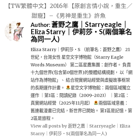
【TW繁體中文】2016年【原創言情小說，重生／
甜寵】–《男神是重生》許魚
蒼野之鷹｜Starryeagle｜
Author:
Eliza Starry｜伊莉莎・S(兩個筆名
為同一人)
Eliza Starry｜伊莉莎・S （前筆名：蒼野之鷹） 21
世紀，台灣女性 星空文字博物館（Starry Eagle
Words Museum） 第二區星鷹集團：創作者。 負責
十九個世界(包含第0個世界)的整體結構規劃， 以「網
站作為博物館」、 結合現實網站經營與虛擬故事框架
的長期運作計畫。
星空文字博物館：兩個區域獨立
運作 ｜第1區：閱讀紀錄（2009–2023） ｜第2區：
真實網站經營（2025年11月起）
兩個區域意義：
舊連載漫畫已完結，新世界已開始。 第1區是記憶，第
2區是旅程。
View all posts by 蒼野之鷹｜Starryeagle｜Eliza
Starry｜伊莉莎・S(兩個筆名為同一人)