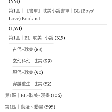
(443)
第1區｜【書單】耽美小說書單｜BL (Boys'
Love) Booklist
(1,551)
第1區｜BL-耽美-小說
(315)
古代-耽美
(83)
玄幻科幻-耽美
(99)
現代-耽美
(90)
穿越重生-耽美
(52)
第1區｜BL-耽美-漫畫
(106)
第1區｜動漫、動畫
(595)