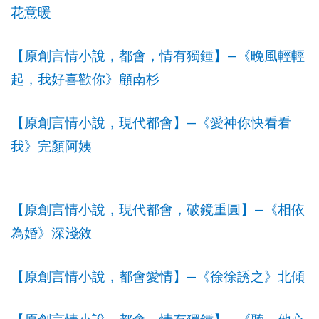
花意暖
—
【原創言情小說，都會，情有獨鍾】
《晚風輕輕
起，我好喜歡你》顧南杉
—
【原創言情小說，現代都會】
《愛神你快看看
我》完顏阿姨
—
【原創言情小說，現代都會，破鏡重圓】
《相依
為婚》深淺敘
—
【原創言情小說，都會愛情】
《徐徐誘之》北傾