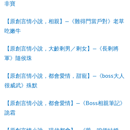
非寶
—
【原創言情小說，相親】
《難得門當戶對》老草
吃嫩牛
—
【原創言情小說，大齡剩男／剩女】
《長剩將
軍》隨侯珠
—
boss
【原創言情小說，都會愛情，甜寵】
《
大人
很威武》殊默
—
Boss
【原創言情小說，都會愛情】
《
相親筆記》
詭霜