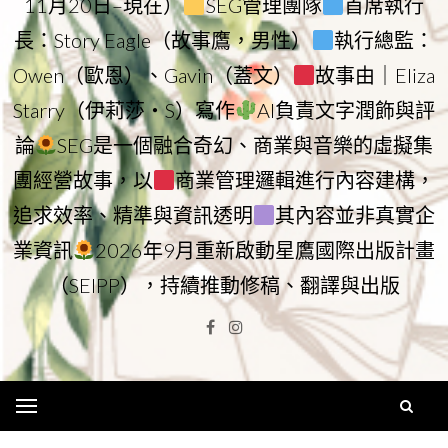
11月20日–現在）
SEG管理團隊
首席執行
長：Story Eagle（故事鷹，男性）
執行總監：
Owen（歐恩）、Gavin（蓋文）
故事由｜Eliza
Starry（伊莉莎・S）寫作
AI負責文字潤飾與評
論
SEG是一個融合奇幻、商業與音樂的虛擬集
團經營故事，以
商業管理邏輯進行內容建構，
追求效率、精準與資訊透明
其內容並非真實企
業資訊
2026年9月重新啟動星鷹國際出版計畫
（SEIPP），持續推動修稿、翻譯與出版
Facebook
Instagram
Menu