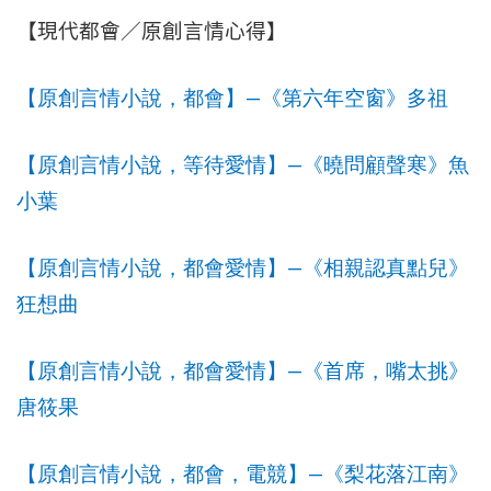
【現代都會／原創言情心得】
—
【原創言情小說，都會】
《第六年空窗》多祖
—
【原創言情小說，等待愛情】
《曉問顧聲寒》魚
小葉
—
【原創言情小說，都會愛情】
《相親認真點兒》
狂想曲
—
【原創言情小說，都會愛情】
《首席，嘴太挑》
唐筱果
—
【原創言情小說，都會，電競】
《梨花落江南》