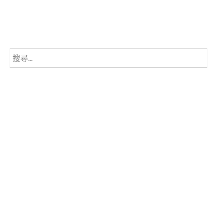
搜
尋
關
鍵
字: