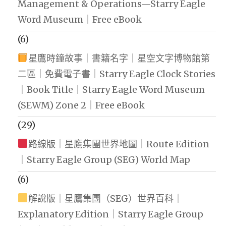
Management & Operations—Starry Eagle
Word Museum｜Free eBook
(6)
星鷹時鐘故事｜書籍名字｜星空文字博物館第
二區｜免費電子書｜Starry Eagle Clock Stories
｜Book Title｜Starry Eagle Word Museum
(SEWM) Zone 2｜Free eBook
(29)
路線版｜星鷹集團世界地圖｜Route Edition
｜Starry Eagle Group (SEG) World Map
(6)
解說版｜星鷹集團（SEG）世界百科｜
Explanatory Edition｜Starry Eagle Group