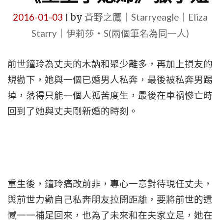
2016-01-03
by
蒼野之鷹｜Starryeagle｜Eliza
|
Starry｜伊莉莎・S(兩個筆名為同一人)
前世鐘玲為丈夫的木訥和聚少離多，再加上損友的
規勸下，她與一個已婚男人私奔，最後被私奔男踢
掉，落得只能一個人孤苦度生，最後在車禍慘亡時
回到了她與丈夫剛新婚的時刻。
重生後，鐘玲痛改前非，專心一意對待現任丈夫，
與前世力勸自己私奔朋友拉開距離，要將前世的遺
憾一一補足回來，也為了未來和在夫家立足，她在