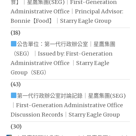
食】｜星鷹集團(SEG)｜First-Generation
Administrative Office｜Principal Advisor:
Bonnie【Food】｜Starry Eagle Group
(18)
公告單位：第一代行政辦公室｜星鷹集團
（SEG）｜Issued by: First-Generation
Administrative Office ｜Starry Eagle
Group（SEG）
(43)
第一代行政辦公室討論記錄｜星鷹集團(SEG)
｜First-Generation Administrative Office
Discussion Records｜Starry Eagle Group
(30)