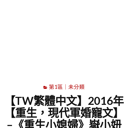
字
第1區｜未分類
【TW繁體中文】2016年
【重生，現代軍婚寵文】
–《重生小媳婦》嶽小妞