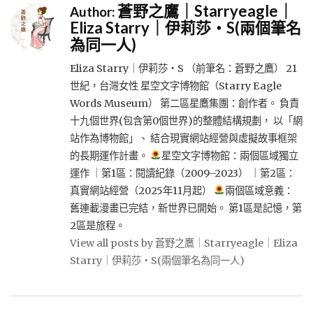
蒼野之鷹｜Starryeagle｜
Author:
Eliza Starry｜伊莉莎・S(兩個筆名
為同一人)
Eliza Starry｜伊莉莎・S （前筆名：蒼野之鷹） 21
世紀，台灣女性 星空文字博物館（Starry Eagle
Words Museum） 第二區星鷹集團：創作者。 負責
十九個世界(包含第0個世界)的整體結構規劃， 以「網
站作為博物館」、 結合現實網站經營與虛擬故事框架
的長期運作計畫。
星空文字博物館：兩個區域獨立
運作 ｜第1區：閱讀紀錄（2009–2023） ｜第2區：
真實網站經營（2025年11月起）
兩個區域意義：
舊連載漫畫已完結，新世界已開始。 第1區是記憶，第
2區是旅程。
View all posts by 蒼野之鷹｜Starryeagle｜Eliza
Starry｜伊莉莎・S(兩個筆名為同一人)