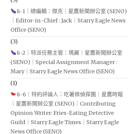
8-1｜總編輯：傑克｜星鷹新聞辦公室 (SENO)
｜Editor-in-Chief : Jack｜Starry Eagle News
Office (SENO)
(3)
8-2｜特派任務主管：瑪麗｜星鷹新聞辦公室
(SENO)｜Special Assignment Manager :
Mary｜Starry Eagle News Office (SENO)
(1)
8-6｜特約評論人：吃薯條偵探團｜星鷹時報
｜星鷹新聞辦公室 (SENO)｜Contributing
Opinion Writer: Fries-Eating Detective
Guild｜Starry Eagle Times｜Starry Eagle
News Office (SENO)