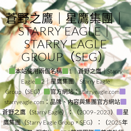
Skip
to
蒼野之鷹｜星鷹集團｜
content
STARRY EAGLE｜
STARRY EAGLE
GROUP（SEG）
本站使用兩個名稱
1｜蒼野之鷹｜Starry
Eagle
2｜星鷹集團｜Starry Eagle
Group（SEG）
官方網站：starryeagle.com
starryeagle.com：品牌、內容與集團官方網站
蒼野之鷹（Starry Eagle）：（2009–2023）
星
鷹集團（Starry Eagle Group，SEG）：（2025年