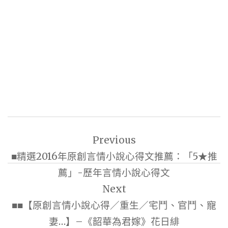
文
Previous
章
■精選2016年原創言情小說心得文推薦：「5★推
導
薦」-歷年言情小說心得文
覽
Next
■■【原創言情小說心得／重生／宅鬥、官鬥、寵
妻…】–《韶華為君嫁》花日緋