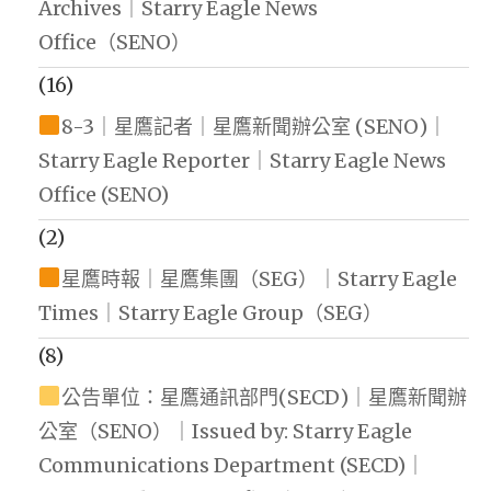
Archives｜Starry Eagle News
Office（SENO）
(16)
8-3｜星鷹記者｜星鷹新聞辦公室 (SENO)｜
Starry Eagle Reporter｜Starry Eagle News
Office (SENO)
(2)
星鷹時報｜星鷹集團（SEG）｜Starry Eagle
Times｜Starry Eagle Group（SEG）
(8)
公告單位：星鷹通訊部門(SECD)｜星鷹新聞辦
公室（SENO）｜Issued by: Starry Eagle
Communications Department (SECD)｜