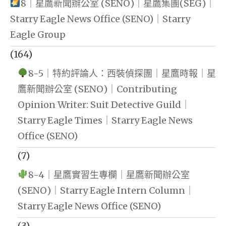
8｜星鷹新聞辦公室 (SENO)｜星鷹集團(SEG)｜
Starry Eagle News Office (SENO)｜Starry
Eagle Group
(164)
8-5｜特約評論人：西裝偵探團｜星鷹時報｜星
鷹新聞辦公室 (SENO)｜Contributing
Opinion Writer: Suit Detective Guild｜
Starry Eagle Times｜Starry Eagle News
Office (SENO)
(7)
8-4｜星鷹實習生專欄｜星鷹新聞辦公室
(SENO)｜Starry Eagle Intern Column｜
Starry Eagle News Office (SENO)
(3)