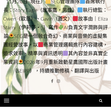
11月20日–現在）
SEG管理團隊
首席執行
長：Story Eagle（故事鷹，男性）
執行總監：
Owen（歐恩）、Gavin（蓋文）
故事由｜Eliza
Starry（伊莉莎・S）寫作
AI負責文字潤飾與評
論
SEG是一個融合奇幻、商業與音樂的虛擬集
團經營故事，以
商業管理邏輯進行內容建構，
追求效率、精準與資訊透明
其內容並非真實企
業資訊
2026年9月重新啟動星鷹國際出版計畫
（SEIPP），持續推動修稿、翻譯與出版
Facebook
Instagram
Menu