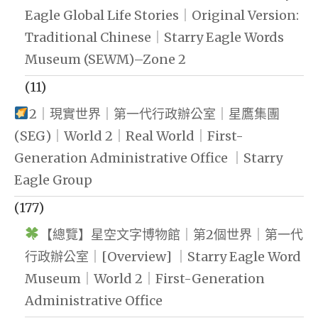
Eagle Global Life Stories｜Original Version:
Traditional Chinese｜Starry Eagle Words
Museum (SEWM)–Zone 2
(11)
2｜現實世界｜第一代行政辦公室｜星鷹集團
(SEG)｜World 2｜Real World｜First-
Generation Administrative Office ｜Starry
Eagle Group
(177)
【總覽】星空文字博物館｜第2個世界｜第一代
行政辦公室｜[Overview] ｜Starry Eagle Word
Museum｜World 2｜First-Generation
Administrative Office