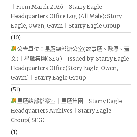
｜From March 2026｜Starry Eagle
Headquarters Office Log (All Male): Story
Eagle, Owen, Gavin｜Starry Eagle Group
(10)
公告單位：星鷹總部辦公室(故事鷹、歐恩、蓋
文)｜星鷹集團(SEG)｜Issued by: Starry Eagle
Headquarters Office(Story Eagle, Owen,
Gavin)｜Starry Eagle Group
(51)
星鷹總部檔案室｜星鷹集團｜Starry Eagle
Headquarters Archives｜Starry Eagle
Group( SEG）
(1)