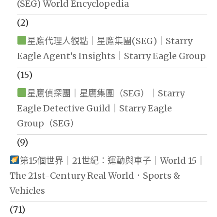
(SEG) World Encyclopedia
(2)
星鷹代理人觀點｜星鷹集團(SEG)｜Starry
Eagle Agent’s Insights｜Starry Eagle Group
(15)
星鷹偵探團｜星鷹集團（SEG）｜Starry
Eagle Detective Guild｜Starry Eagle
Group（SEG）
(9)
第15個世界｜21世紀：運動與車子｜World 15｜
The 21st-Century Real World．Sports &
Vehicles
(71)