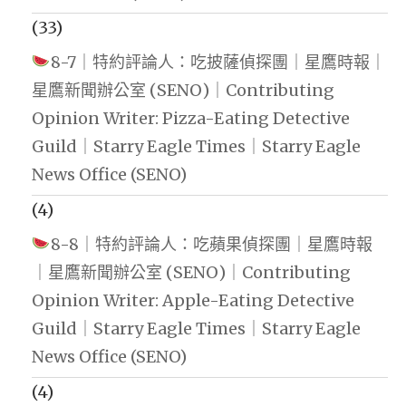
(33)
8-7｜特約評論人：吃披薩偵探團｜星鷹時報｜
星鷹新聞辦公室 (SENO)｜Contributing
Opinion Writer: Pizza-Eating Detective
Guild｜Starry Eagle Times｜Starry Eagle
News Office (SENO)
(4)
8-8｜特約評論人：吃蘋果偵探團｜星鷹時報
｜星鷹新聞辦公室 (SENO)｜Contributing
Opinion Writer: Apple-Eating Detective
Guild｜Starry Eagle Times｜Starry Eagle
News Office (SENO)
(4)