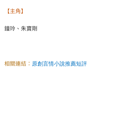
【主角】
鐘玲、朱寶剛
相關連結：
原創言情小說推薦
短評