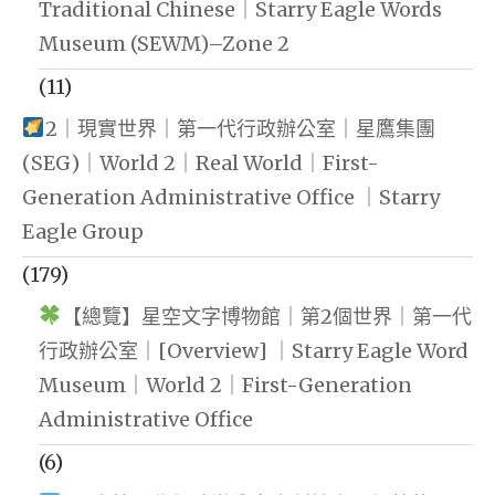
Traditional Chinese｜Starry Eagle Words
Museum (SEWM)–Zone 2
(11)
2｜現實世界｜第一代行政辦公室｜星鷹集團
(SEG)｜World 2｜Real World｜First-
Generation Administrative Office ｜Starry
Eagle Group
(179)
【總覽】星空文字博物館｜第2個世界｜第一代
行政辦公室｜[Overview] ｜Starry Eagle Word
Museum｜World 2｜First-Generation
Administrative Office
(6)