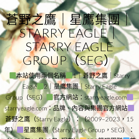
Skip
to
蒼野之鷹｜星鷹集團｜
content
STARRY EAGLE｜
STARRY EAGLE
GROUP（SEG）
本站使用兩個名稱
1｜蒼野之鷹｜Starry
Eagle
2｜星鷹集團｜Starry Eagle
Group（SEG）
官方網站：starryeagle.com
starryeagle.com：品牌、內容與集團官方網站
蒼野之鷹（Starry Eagle）：（2009–2023，15
年）
星鷹集團（Starry Eagle Group，SEG）：