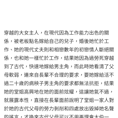
穿越的大女主人，在現代因為工作能力出色的關
係，被老板點名嫁給自己的兒子，婚後她忙於工
作、她的現代丈夫則和相戀數年的初戀情人斷絕關
係，也和她一樣忙於工作，結果她因為過勞死穿越
到了古代，快速地嫁給男主角，而此時她看清了父
母軟弱，連來自長輩不合理的要求，要她嫁給活不
過二十歲的病秧子男主角的要求都無法抗拒，結果
她的堂姐高興地在她的面前炫耀，這讓她氣不過，
就展露本性，直接在長輩面前說明了堂姐一家人對
於她的古代父母的勞力剝削和四處放出毀掉她名聲
的謠言，才換來古代父母可以不用再理會大伯一