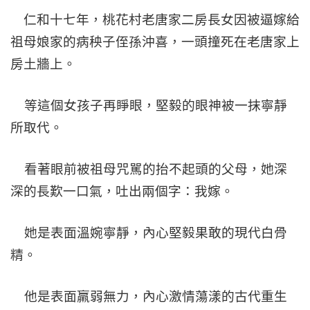
仁和十七年，桃花村老唐家二房長女因被逼嫁給
祖母娘家的病秧子侄孫沖喜，一頭撞死在老唐家上
房土牆上。
等這個女孩子再睜眼，堅毅的眼神被一抹寧靜
所取代。
看著眼前被祖母咒駡的抬不起頭的父母，她深
深的長歎一口氣，吐出兩個字：我嫁。
她是表面溫婉寧靜，內心堅毅果敢的現代白骨
精。
他是表面羸弱無力，內心激
情蕩漾的古代重生