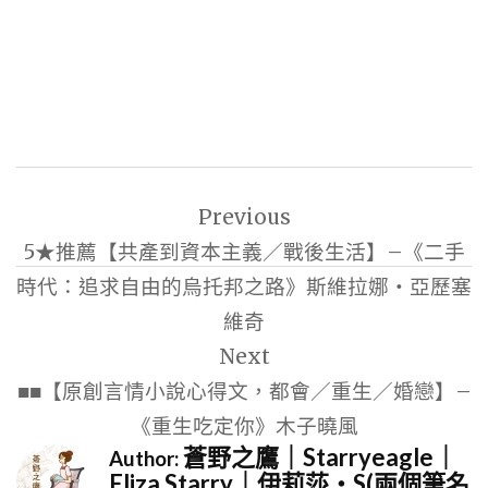
文
Previous
章
5★推薦【共產到資本主義／戰後生活】–《二手
導
時代：追求自由的烏托邦之路》斯維拉娜‧亞歷塞
覽
維奇
Next
■■【原創言情小說心得文，都會／重生／婚戀】–
《重生吃定你》木子曉風
蒼野之鷹｜Starryeagle｜
Author:
Eliza Starry｜伊莉莎・S(兩個筆名