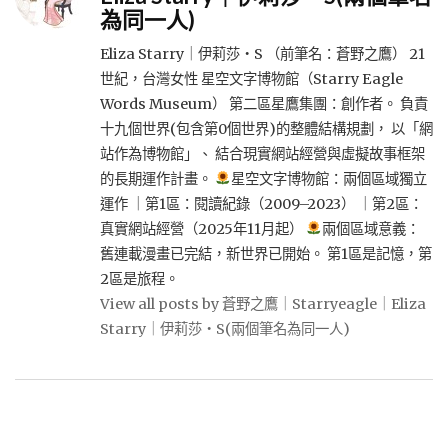
為同一人)
Eliza Starry｜伊莉莎・S （前筆名：蒼野之鷹） 21
世紀，台灣女性 星空文字博物館（Starry Eagle
Words Museum） 第二區星鷹集團：創作者。 負責
十九個世界(包含第0個世界)的整體結構規劃， 以「網
站作為博物館」、 結合現實網站經營與虛擬故事框架
的長期運作計畫。
星空文字博物館：兩個區域獨立
運作 ｜第1區：閱讀紀錄（2009–2023） ｜第2區：
真實網站經營（2025年11月起）
兩個區域意義：
舊連載漫畫已完結，新世界已開始。 第1區是記憶，第
2區是旅程。
View all posts by 蒼野之鷹｜Starryeagle｜Eliza
Starry｜伊莉莎・S(兩個筆名為同一人)