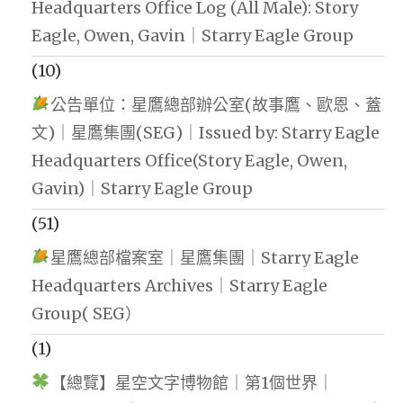
Headquarters Office Log (All Male): Story
Eagle, Owen, Gavin｜Starry Eagle Group
(10)
公告單位：星鷹總部辦公室(故事鷹、歐恩、蓋
文)｜星鷹集團(SEG)｜Issued by: Starry Eagle
Headquarters Office(Story Eagle, Owen,
Gavin)｜Starry Eagle Group
(51)
星鷹總部檔案室｜星鷹集團｜Starry Eagle
Headquarters Archives｜Starry Eagle
Group( SEG）
(1)
【總覽】星空文字博物館｜第1個世界｜