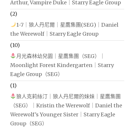
Arthur, Vampire Duke｜Starry Eagle Group
(2)
1-7｜狼人丹尼爾｜星鷹集團(SEG)｜Daniel
the Werewolf｜Starry Eagle Group
(10)
月光森林幼兒園｜星鷹集團（SEG）｜
Moonlight Forest Kindergarten｜Starry
Eagle Group（SEG）
(1)
狼人克莉絲汀｜狼人丹尼爾的妹妹｜星鷹集團
（SEG）｜Kristin the Werewolf｜Daniel the
Werewolf's Younger Sister｜Starry Eagle
Group（SEG）