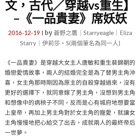
文，古代／穿越vs重生】
–《一品貴妻》席妖妖
2016-12-19
by
蒼野之鷹｜Starryeagle｜Eliza
|
Starry｜伊莉莎・S(兩個筆名為同一人)
《
一品貴妻》是穿越大女主人唐敏和重生裴錦朝的
婚戀愛情故事，兩人的結婚完全是為了替男主角沖
喜，女主角那時剛因為原主的自殺穿越過來，沒有
更好的選擇下，就同意嫁了男主角，沒想到男主角
和想像中的病秧子不同，反而是心有城府地想要當
上皇帝，再加上男主角對於女主角的寵愛，就讓女
主角慢慢地把心給交了出去，成就兩人的最終帝后
一世夢。