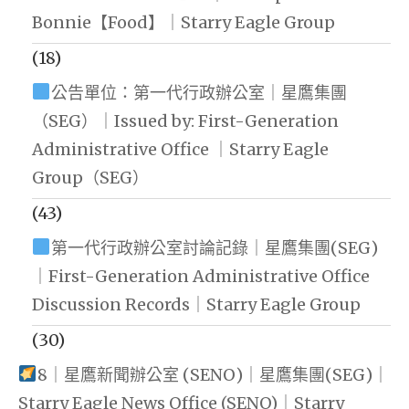
Bonnie【Food】｜Starry Eagle Group
(18)
公告單位：第一代行政辦公室｜星鷹集團
（SEG）｜Issued by: First-Generation
Administrative Office ｜Starry Eagle
Group（SEG）
(43)
第一代行政辦公室討論記錄｜星鷹集團(SEG)
｜First-Generation Administrative Office
Discussion Records｜Starry Eagle Group
(30)
8｜星鷹新聞辦公室 (SENO)｜星鷹集團(SEG)｜
Starry Eagle News Office (SENO)｜Starry