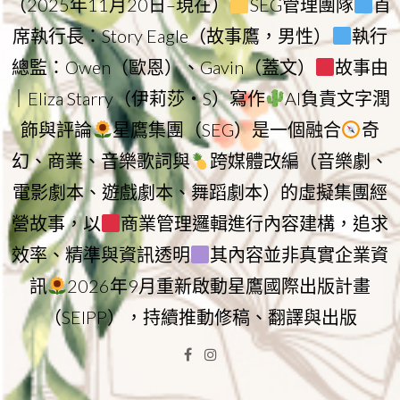
（2025年11月20日–現在）
SEG管理團隊
首
席執行長：Story Eagle（故事鷹，男性）
執行
總監：Owen（歐恩）、Gavin（蓋文）
故事由
｜Eliza Starry（伊莉莎・S）寫作
AI負責文字潤
飾與評論
星鷹集團（SEG）是一個融合
奇
幻、商業、音樂歌詞與
跨媒體改編（音樂劇、
電影劇本、遊戲劇本、舞蹈劇本）的虛擬集團經
營故事，以
商業管理邏輯進行內容建構，追求
效率、精準與資訊透明
其內容並非真實企業資
訊
2026年9月重新啟動星鷹國際出版計畫
（SEIPP），持續推動修稿、翻譯與出版
Facebook
Instagram