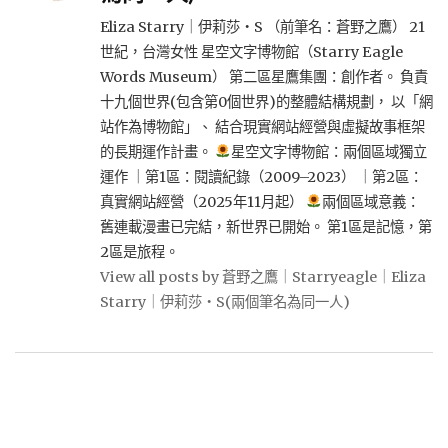
Eliza Starry｜伊莉莎・S （前筆名：蒼野之鷹） 21
世紀，台灣女性 星空文字博物館（Starry Eagle
Words Museum） 第二區星鷹集團：創作者。 負責
十九個世界(包含第0個世界)的整體結構規劃， 以「網
站作為博物館」、 結合現實網站經營與虛擬故事框架
的長期運作計畫。
星空文字博物館：兩個區域獨立
運作 ｜第1區：閱讀紀錄（2009–2023） ｜第2區：
真實網站經營（2025年11月起）
兩個區域意義：
舊連載漫畫已完結，新世界已開始。 第1區是記憶，第
2區是旅程。
View all posts by 蒼野之鷹｜Starryeagle｜Eliza
Starry｜伊莉莎・S(兩個筆名為同一人)