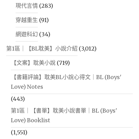
現代言情
(283)
穿越重生
(91)
網遊科幻
(34)
第1區｜【BL耽美】小說介紹
(3,012)
【文案】耽美小說
(719)
【書籍評論】耽美BL小說心得文｜BL (Boys'
Love) Notes
(443)
第1區｜【書單】耽美小說書單｜BL (Boys'
Love) Booklist
(1,551)