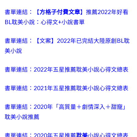
書單連結：【
方格子付費文章
】推薦2022年好看
BL耽美小說：心得文+小說書單
書單連結：【文案】2022年已完結大陸原創BL耽
美小說
書單連結：2022年五星推薦耽美小說心得文總表
書單連結：2021年五星推薦耽美小說心得文總表
書單連結：2020年「高質量＋劇情深入＋甜寵」
耽美小說推薦
書單連結：2020年五星推薦
耽美
小說心得文總表