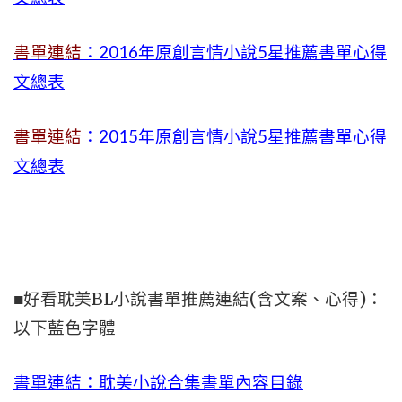
書單連結
：2016年原創言情小說5星推薦書單心得
文總表
書單連結
：2015年
原創言情小說5星推薦書單心得
文總表
■好看耽美BL小說書單推薦連結(含文案、心得)：
以下藍色字體
書單連結：耽美小說合集書單內容目錄