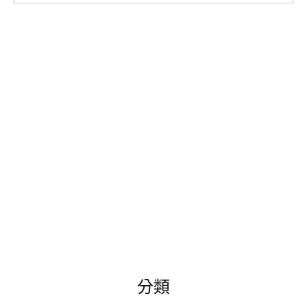
尋
關
鍵
字:
分類