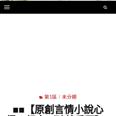
Menu
字
第1區｜未分類
■■【原創言情小說心