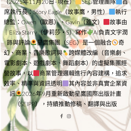
（2025年11月20日–現在）
SEG管理團隊
首
席執行長：Story Eagle（故事鷹，男性）
執行
總監：Owen（歐恩）、Gavin（蓋文）
故事由
｜Eliza Starry（伊莉莎・S）寫作
AI負責文字潤
飾與評論
星鷹集團（SEG）是一個融合
奇
幻、商業、音樂歌詞與
跨媒體改編（音樂劇、
電影劇本、遊戲劇本、舞蹈劇本）的虛擬集團經
營故事，以
商業管理邏輯進行內容建構，追求
效率、精準與資訊透明
其內容並非真實企業資
訊
2026年9月重新啟動星鷹國際出版計畫
（SEIPP），持續推動修稿、翻譯與出版
Facebook
Instagram