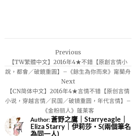
文
Previous
章
【TW繁體中文】2016年4★不錯【原創言情小
導
說，都會／破鏡重圓】–《餘生為你而來》甯蘭舟
覽
Next
【CN简体中文】2016年4★言情不错【原创言情
小说，穿越言情／民国／破镜重圆，年代言情】–
《金粉丽人》蓬莱客
蒼野之鷹｜Starryeagle｜
Author:
Eliza Starry｜伊莉莎・S(兩個筆名
為同一人)