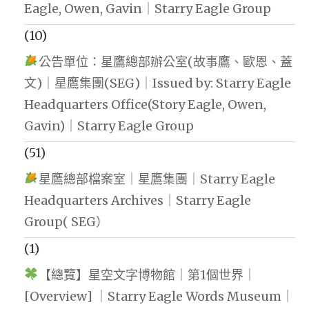
Eagle, Owen, Gavin｜Starry Eagle Group
(10)
公告單位：星鷹總部辦公室(故事鷹、歐恩、蓋
文)｜星鷹集團(SEG)｜Issued by: Starry Eagle
Headquarters Office(Story Eagle, Owen,
Gavin)｜Starry Eagle Group
(51)
星鷹總部檔案室｜星鷹集團｜Starry Eagle
Headquarters Archives｜Starry Eagle
Group( SEG）
(1)
【總覽】星空文字博物館｜第1個世界｜
[Overview] ｜Starry Eagle Words Museum｜