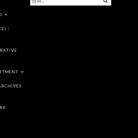
尋
D
關
鍵
CE)｜
字:
RATIVE
RTMENT
RCHIVES
RK