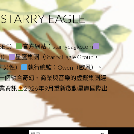
ARRY EAGLE
（SEG）
官方網站：starryeagle.com
23）
星鷹集團（Starry Eagle Group，
鷹，男性）
執行總監：Owen（歐恩）、
是一個融合奇幻、商業與音樂的虛擬集團經
業資訊
2026年9月重新啟動星鷹國際出
搜
Menu