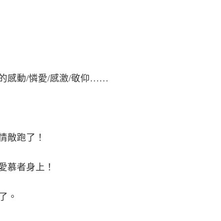
的感動
/
憐愛
/
感激
/
敬仰……
情敵跑了！
愛慕者身上！
了。