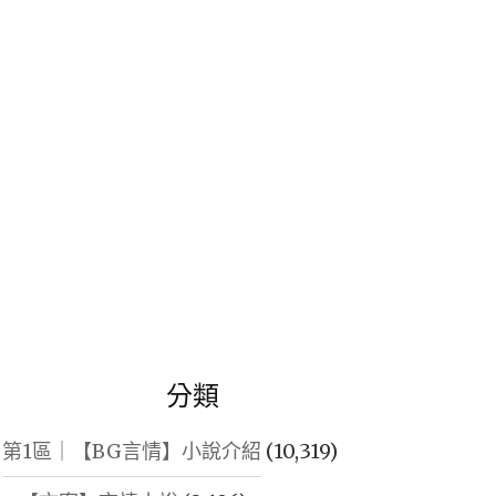
鍵
字:
分類
第1區｜【BG言情】小說介紹
(10,319)