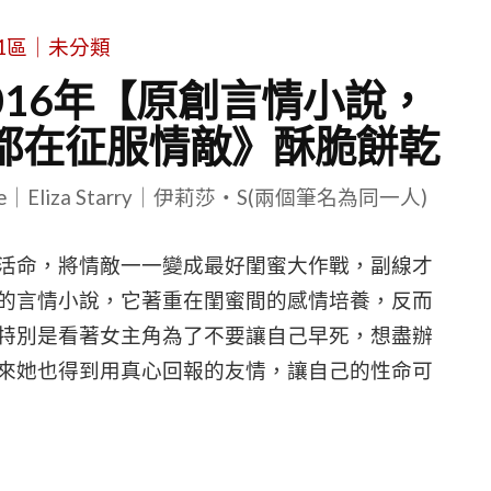
1區｜未分類
016年【原創言情小說，
都在征服情敵》酥脆餅乾
le｜Eliza Starry｜伊莉莎・S(兩個筆名為同一人)
活命，將情敵一一變成最好閨蜜大作戰，副線才
的言情小說，它著重在閨蜜間的感情培養，反而
特別是看著女主角為了不要讓自己早死，想盡辦
來她也得到用真心回報的友情，讓自己的性命可