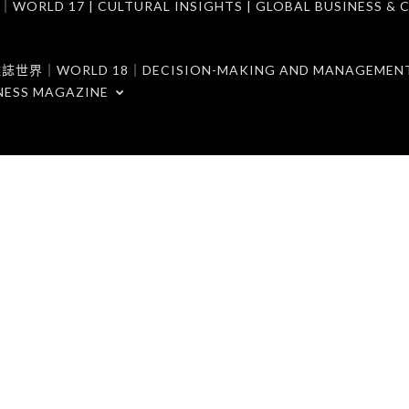
7 | CULTURAL INSIGHTS | GLOBAL BUSINESS & C
ORLD 18｜DECISION-MAKING AND MANAGEMENT 
NESS MAGAZINE