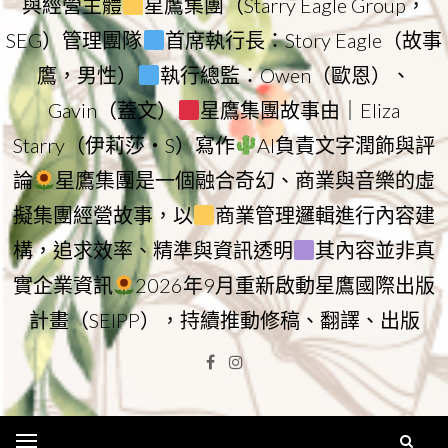
與經營主體
星鷹集團（Starry Eagle Group，
SEG）管理團隊
首席執行長：Story Eagle（故事
鷹，男性）
執行總監：Owen（歐恩）、
Gavin（蓋文）
星鷹集團故事由｜Eliza
Starry（伊莉莎・S）寫作
AI負責文字潤飾與評
論
星鷹集團是一個融合奇幻、商業與音樂的虛
擬集團經營故事，以
商業管理邏輯進行內容建
構，追求效率、精準與資訊透明
其內容並非真
實企業資訊
2026年9月重新啟動星鷹國際出版
計畫（SEIPP），持續推動修稿、翻譯、出版
Facebook
Instagram