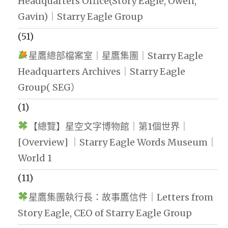
Headquarters Office(Story Eagle, Owen,
Gavin)｜Starry Eagle Group
(51)
星鷹總部檔案室｜星鷹集團｜Starry Eagle
Headquarters Archives｜Starry Eagle
Group( SEG）
(1)
【總覽】星空文字博物館｜第1個世界｜
[Overview] ｜Starry Eagle Words Museum｜
World 1
(11)
星鷹集團執行長：故事鷹信件｜Letters from
Story Eagle, CEO of Starry Eagle Group