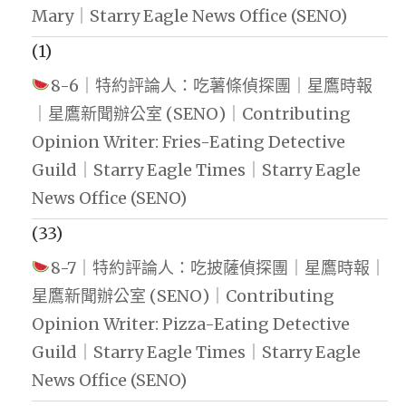
Mary｜Starry Eagle News Office (SENO)
(1)
8-6｜特約評論人：吃薯條偵探團｜星鷹時報
｜星鷹新聞辦公室 (SENO)｜Contributing
Opinion Writer: Fries-Eating Detective
Guild｜Starry Eagle Times｜Starry Eagle
News Office (SENO)
(33)
8-7｜特約評論人：吃披薩偵探團｜星鷹時報｜
星鷹新聞辦公室 (SENO)｜Contributing
Opinion Writer: Pizza-Eating Detective
Guild｜Starry Eagle Times｜Starry Eagle
News Office (SENO)