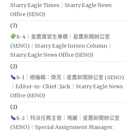
Starry Eagle Times｜Starry Eagle News
Office (SENO)
(7)
8-4｜星鷹實習生專欄｜星鷹新聞辦公室
(SENO)｜Starry Eagle Intern Column｜
Starry Eagle News Office (SENO)
(2)
8-1｜總編輯：傑克｜星鷹新聞辦公室 (SENO)
｜Editor-in-Chief : Jack｜Starry Eagle News
Office (SENO)
(2)
8-2｜特派任務主管：瑪麗｜星鷹新聞辦公室
(SENO)｜Special Assignment Manager :