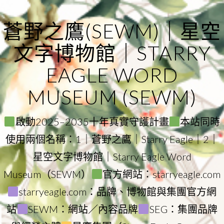
Skip
to
蒼野之鷹(SEWM)｜星空
content
文字博物館｜STARRY
EAGLE WORD
MUSEUM (SEWM)
啟動2025–2035十年真實守護計畫
本站同時
使用兩個名稱：1｜蒼野之鷹｜Starry Eagle｜2｜
星空文字博物館｜Starry Eagle Word
Museum（SEWM）
官方網站：starryeagle.com
starryeagle.com：品牌、博物館與集團官方網
站
SEWM：網站／內容品牌
SEG：集團品牌