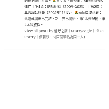
的長期運作計畫。
星空文字博物館：兩個區域獨立
運作 ｜第1區：閱讀紀錄（2009–2023） ｜第2區：
真實網站經營（2025年11月起）
兩個區域意義：
舊連載漫畫已完結，新世界已開始。 第1區是記憶，第
2區是旅程。
View all posts by 蒼野之鷹｜Starryeagle｜Eliza
Starry｜伊莉莎・S(兩個筆名為同一人)