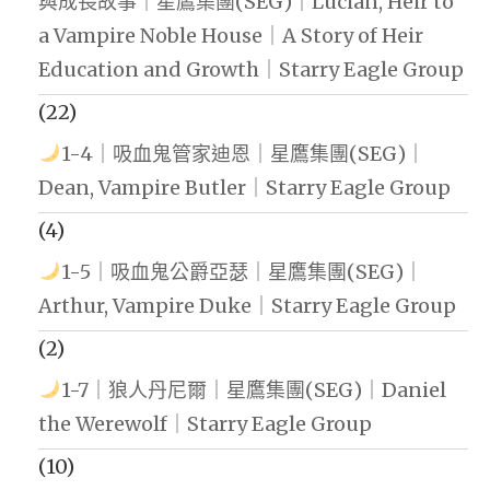
與成長故事｜星鷹集團(SEG)｜Lucian, Heir to
a Vampire Noble House｜A Story of Heir
Education and Growth｜Starry Eagle Group
(22)
1-4｜吸血鬼管家迪恩｜星鷹集團(SEG)｜
Dean, Vampire Butler｜Starry Eagle Group
(4)
1-5｜吸血鬼公爵亞瑟｜星鷹集團(SEG)｜
Arthur, Vampire Duke｜Starry Eagle Group
(2)
1-7｜狼人丹尼爾｜星鷹集團(SEG)｜Daniel
the Werewolf｜Starry Eagle Group
(10)