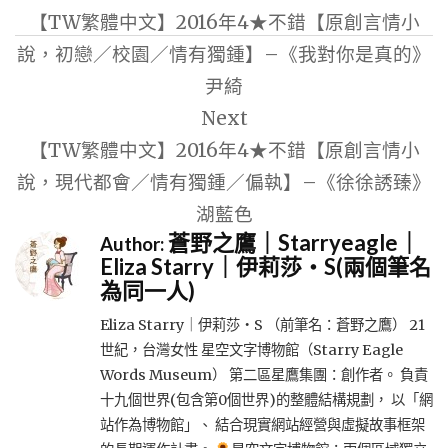
章
【TW繁體中文】2016年4★不錯【原創言情小
導
說，初戀／校園／情有獨鍾】–《我對你是真的》
覽
尹綺
Next
【TW繁體中文】2016年4★不錯【原創言情小
說，現代都會／情有獨鍾／偏執】–《徐徐誘臻》
湖藍色
蒼野之鷹｜Starryeagle｜
Author:
Eliza Starry｜伊莉莎・S(兩個筆名
為同一人)
Eliza Starry｜伊莉莎・S （前筆名：蒼野之鷹） 21
世紀，台灣女性 星空文字博物館（Starry Eagle
Words Museum） 第二區星鷹集團：創作者。 負責
十九個世界(包含第0個世界)的整體結構規劃， 以「網
站作為博物館」、 結合現實網站經營與虛擬故事框架