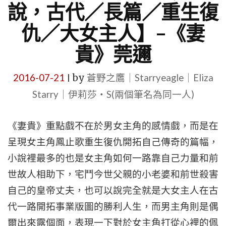
說，古代／長篇／重生復
仇／大女主人】–《妻
貴》莞邇
2016-07-21
by
蒼野之鷹｜Starryeagle｜Eliza
|
Starry｜伊莉莎・S(兩個筆名為同一人)
《妻貴》重點戲不在於男女主角的感情戲，而是在
呈現女主角鳳止歌重生復仇開拓自己傳奇的篇幅，
小說裡最多的也是女主角如何一路靠自己力量和前
世故人相助下，宅鬥今世父親的小老婆和前世殺害
自己的皇帝丈夫，也可以說完全就是大女主人在古
代一路開拓事業版圖的勝利人生，而男主角則是偶
爾出來露個面，表現一下對於女主角打從心裡的佩