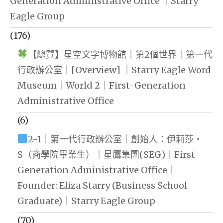
Generation Administrative Office ｜Starry
Eagle Group
(176)
【總覽】星空文字博物館｜第2個世界｜第一代
行政辦公室｜[Overview] ｜Starry Eagle Word
Museum｜World 2｜First-Generation
Administrative Office
(6)
2-1｜第一代行政辦公室｜創始人：伊莉莎・
S（商學院畢業生）｜星鷹集團(SEG)｜First-
Generation Administrative Office｜
Founder: Eliza Starry (Business School
Graduate)｜Starry Eagle Group
(70)