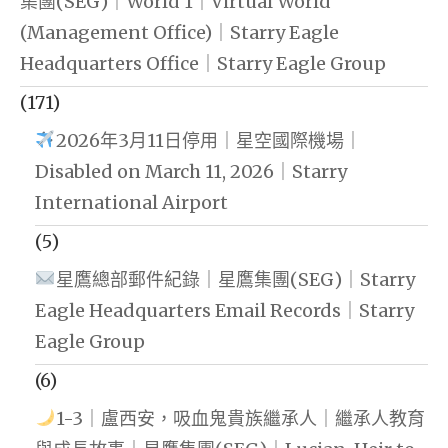
集團(SEG)｜World 1｜Virtual World
(Management Office)｜Starry Eagle
Headquarters Office｜Starry Eagle Group
(171)
2026年3月11日停用｜星空國際機場｜
Disabled on March 11, 2026｜Starry
International Airport
(5)
星鷹總部郵件紀錄｜星鷹集團(SEG)｜Starry
Eagle Headquarters Email Records｜Starry
Eagle Group
(6)
1-3｜盧西安，吸血鬼貴族繼承人｜繼承人教育