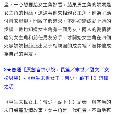
畫，一心想要給女主角好看，結果男主角的媽媽是
女主角的粉絲，還逼著他來相親女主角，他為了應
付自家母親，開啟了假追求，不料卻變成愛上她的
步調，他也知道女主角有一個男友，兩人的愛情就
磨到女主角和前任男友分手，才開始女主角在四個
死忠媽媽粉絲派出兒子相親團的成員裡，選擇他成
為自己的男友。
3★普通【原創言情小說，長篇／末世／甜文／女
扮男裝】–《重生末世女王：帝少，跪下！》琉璃
之玥
《重生末世女王：帝少，跪下！》是秦一與雲煥的
末日甜寵愛情故事，女主角是一代強者，不斷地死