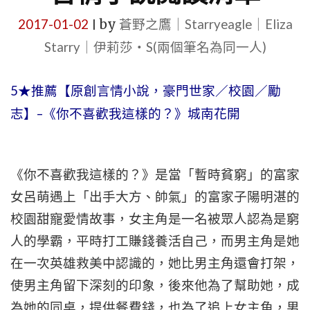
2017-01-02
by
蒼野之鷹｜Starryeagle｜Eliza
|
Starry｜伊莉莎・S(兩個筆名為同一人)
5★推薦【原創言情小說，豪門世家／校園／勵
志】–《你不喜歡我這樣的？》城南花開
《你不喜歡我這樣的？》是當「暫時貧窮」的富家
女呂萌遇上「出手大方、帥氣」的富家子陽明湛的
校園甜寵愛情故事，女主角是一名被眾人認為是窮
人的學霸，平時打工賺錢養活自己，而男主角是她
在一次英雄救美中認識的，她比男主角還會打架，
使男主角留下深刻的印象，後來他為了幫助她，成
為她的同桌，提供餐費錢，也為了追上女主角，男