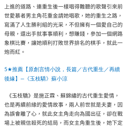
上進的道路、連重生後一樣唱得難聽的歌聲引來前
世愛慕者男主角花重金請她唱歌，她的重生之路，
寫滿了人生勝利組的光采，不但擁有一個愛自己的
母親，還出手就事事順利，想賺錢，參加一個網路
象棋比賽，讓她順利打敗世界排名的棋手，就此一
炮而紅。
5
★
推薦【原創言情小說，長篇／古代重生／再續
—
後緣】
《玉枝驕》蘇小涼
《玉枝驕》是施正霖、蘇錦繡的古代重生愛情，
也是再續前緣的愛情故事，兩人前世就是夫妻，因
為誤會離了心，就此女主角走向為國出征，卻在戰
場上被親信殺死的結局，而女主角重生後，她下定