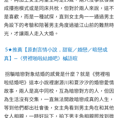
成摟抱模式或是同床共枕，但對於兩人來說，這不
是喜歡，而是一種試探，直到女主角一一通過男主
角設下的考驗和陪著男主角度過搶江山前的難熬時
光，才讓兩人走入大婚。
5
★
推薦【原創言情小說，甜寵／婚戀／暗戀成
—
真】
《劈裡啪啦結婚吧》槭語暄
拐騙暗戀對象結婚的感覺是什麼？就是《劈裡啪
啦結婚吧》這本小說裡謝源川和夏汐汐的婚戀愛情
故事，兩人是高中同校，互為暗戀對方的人，但因
為生活沒有交集，一直無法開啟暗戀成真的人生，
等到他們都出社會後，女主角看到男主角在和其他
女人相親，一時好玩下，拍下男主角相親照放到微