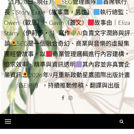
11月20日–現在）
SEG管理團隊
首席執行
長：Story Eagle（故事鷹，男性）
執行總監：
Owen（歐恩）、Gavin（蓋文）
故事由｜Eliza
Starry（伊莉莎・S）寫作
AI負責文字潤飾與評
論
SEG是一個融合奇幻、商業與音樂的虛擬集
團經營故事，以
商業管理邏輯進行內容建構，
追求效率、精準與資訊透明
其內容並非真實企
業資訊
2026年9月重新啟動星鷹國際出版計畫
（SEIPP），持續推動修稿、翻譯與出版
Facebook
Instagram
Menu