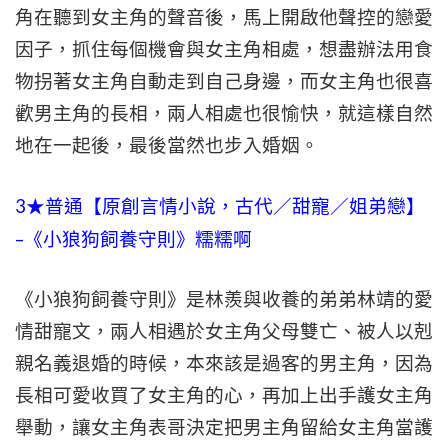
角在聽到女主角的聲音後，馬上開啟他聲控的戀愛
因子，抓住每個機會與女主角相處，想盡辦法用食
物拐著女主角自動走到自己身邊，而女主角也很喜
歡男主角的長相，兩人相處也很愉快，就這樣自然
地在一起後，最後當然也步入婚姻。
3★普通【原創言情小說，古代／甜寵／姐弟戀】
–《小狼狗飼養守則》糯糯啊
《小狼狗飼養守則》是林羨與收養的弟弟林靖的愛
情甜寵文，兩人相遇於女主角父母雙亡、被人以剋
親名義退婚的時候，本來該是過客的男主角，因為
長相可愛收買了女主角的心，再加上出手護女主角
舉動，讓女主角表哥決定把男主角留給女主角當護