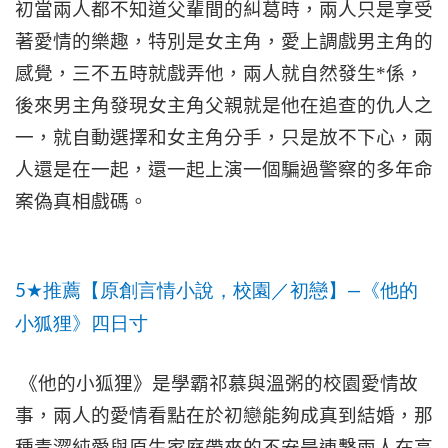
初當兩人都不知道父輩間的糾葛時，兩人只是享受
著愛情的樂趣，特別是女主角，愛上調戲男主角的
感覺，三不五時就戲弄他，兩人就自然發生*係，
後來男主角發現女主角父親就是他在追查的仇人之
一，就自動選擇和女主角分手，只是放不下心，兩
人還是在一起，還一起上演一個騙過警察的多年命
案偽真相戲碼。
5
—
★
推薦【原創言情小說，校園／初戀】
《他的
小狐狸》四日寸
《他的小狐狸》是學霸祁慕與溫粥的校園愛情故
事，兩人的愛情看點在於初戀能夠成真到結婚，那
種青澀純愛與原生家庭帶來的不安是連繫兩人在高