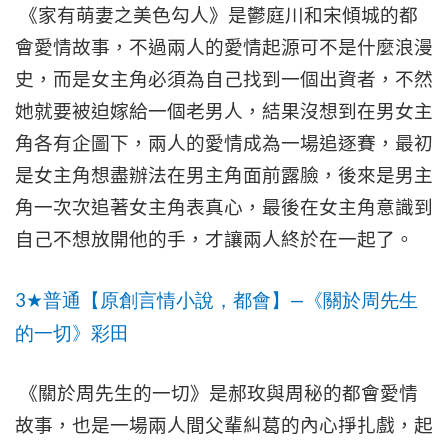
《家有萌妻之美色勾人》是鬱庭川和宋傾城的都
會愛情故事，不過兩人的愛情起源可不是什麼浪漫
史，而是女主角必須為自己找到一個出資者，不然
她就要被迫嫁給一個老男人，結果沒想到在男女主
角各有企圖下，兩人的愛情成為一場追逐賽，最初
是女主角想盡辦法在男主角面前露臉，後來是男主
角一次次追著女主角表真心，最後在女主角意識到
自己不想放開他的手，才讓兩人終於在一起了。
3
—
★
普通【原創言情小說，都會】
《關於周先生
的一切》彩田
《關於周先生的一切》是郝玫與周秘的都會愛情
故事，也是一場兩人間父輩糾葛的內心掙扎戲，起