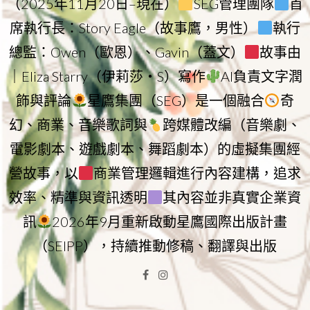
（2025年11月20日–現在）
SEG管理團隊
首
席執行長：Story Eagle（故事鷹，男性）
執行
總監：Owen（歐恩）、Gavin（蓋文）
故事由
｜Eliza Starry（伊莉莎・S）寫作
AI負責文字潤
飾與評論
星鷹集團（SEG）是一個融合
奇
幻、商業、音樂歌詞與
跨媒體改編（音樂劇、
電影劇本、遊戲劇本、舞蹈劇本）的虛擬集團經
營故事，以
商業管理邏輯進行內容建構，追求
效率、精準與資訊透明
其內容並非真實企業資
訊
2026年9月重新啟動星鷹國際出版計畫
（SEIPP），持續推動修稿、翻譯與出版
Facebook
Instagram