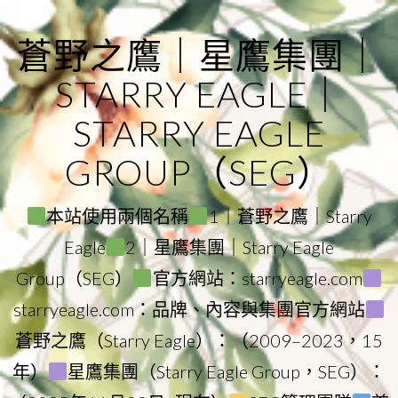
Skip
to
蒼野之鷹｜星鷹集團｜
content
STARRY EAGLE｜
STARRY EAGLE
GROUP（SEG）
本站使用兩個名稱
1｜蒼野之鷹｜Starry
Eagle
2｜星鷹集團｜Starry Eagle
Group（SEG）
官方網站：starryeagle.com
starryeagle.com：品牌、內容與集團官方網站
蒼野之鷹（Starry Eagle）：（2009–2023，15
年）
星鷹集團（Starry Eagle Group，SEG）：