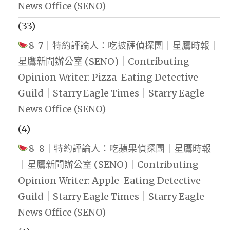
News Office (SENO)
(33)
8-7｜特約評論人：吃披薩偵探團｜星鷹時報｜
星鷹新聞辦公室 (SENO)｜Contributing
Opinion Writer: Pizza-Eating Detective
Guild｜Starry Eagle Times｜Starry Eagle
News Office (SENO)
(4)
8-8｜特約評論人：吃蘋果偵探團｜星鷹時報
｜星鷹新聞辦公室 (SENO)｜Contributing
Opinion Writer: Apple-Eating Detective
Guild｜Starry Eagle Times｜Starry Eagle
News Office (SENO)