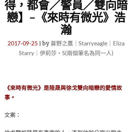
得，都會／警員／雙向暗
戀】–《來時有微光》浩
瀚
2017-09-25
by
蒼野之鷹｜Starryeagle｜Eliza
|
Starry｜伊莉莎・S(兩個筆名為同一人)
《來時有微光》
是
陸晟與徐戈
雙向暗戀的愛情故
事。
文案：