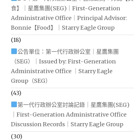
食】｜星鷹集團(SEG)｜First-Generation
Administrative Office｜Principal Advisor:
Bonnie【Food】｜Starry Eagle Group
(18)
公告單位：第一代行政辦公室｜星鷹集團
（SEG）｜Issued by: First-Generation
Administrative Office ｜Starry Eagle
Group（SEG）
(43)
第一代行政辦公室討論記錄｜星鷹集團(SEG)
｜First-Generation Administrative Office
Discussion Records｜Starry Eagle Group
(30)