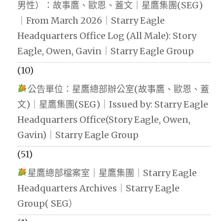
男性）：故事鷹、歐恩、蓋文｜星鷹集團(SEG)
｜From March 2026｜Starry Eagle
Headquarters Office Log (All Male): Story
Eagle, Owen, Gavin｜Starry Eagle Group
(10)
公告單位：星鷹總部辦公室(故事鷹、歐恩、蓋
文)｜星鷹集團(SEG)｜Issued by: Starry Eagle
Headquarters Office(Story Eagle, Owen,
Gavin)｜Starry Eagle Group
(51)
星鷹總部檔案室｜星鷹集團｜Starry Eagle
Headquarters Archives｜Starry Eagle
Group( SEG）