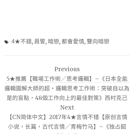
4★不錯
,
員警
,
暗戀
,
都會愛情
,
雙向暗戀
文
Previous
章
5★推薦【職場工作術／思考邏輯】–《日本全能
導
邏輯圖解大師的超‧邏輯思考工作術：突破自以為
覽
是的盲點，48個工作向上的最佳對策》西村克己
Next
【CN简体中文】2017年4★言情不错【原创言情
小说，长篇，古代言情／青梅竹马】–《独占韶