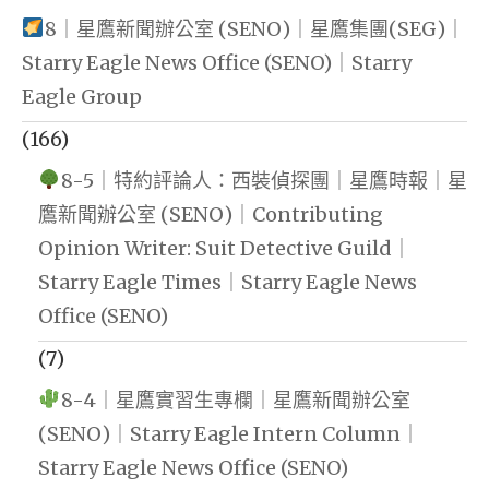
8｜星鷹新聞辦公室 (SENO)｜星鷹集團(SEG)｜
Starry Eagle News Office (SENO)｜Starry
Eagle Group
(166)
8-5｜特約評論人：西裝偵探團｜星鷹時報｜星
鷹新聞辦公室 (SENO)｜Contributing
Opinion Writer: Suit Detective Guild｜
Starry Eagle Times｜Starry Eagle News
Office (SENO)
(7)
8-4｜星鷹實習生專欄｜星鷹新聞辦公室
(SENO)｜Starry Eagle Intern Column｜
Starry Eagle News Office (SENO)