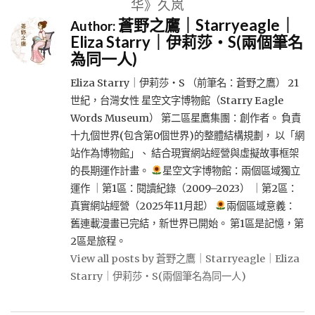
华》久岚
蒼野之鷹｜Starryeagle｜
Author:
Eliza Starry｜伊莉莎・S(兩個筆名
為同一人)
Eliza Starry｜伊莉莎・S （前筆名：蒼野之鷹） 21
世紀，台灣女性 星空文字博物館（Starry Eagle
Words Museum） 第二區星鷹集團：創作者。 負責
十九個世界(包含第0個世界)的整體結構規劃， 以「網
站作為博物館」、 結合現實網站經營與虛擬故事框架
的長期運作計畫。
星空文字博物館：兩個區域獨立
運作 ｜第1區：閱讀紀錄（2009–2023） ｜第2區：
真實網站經營（2025年11月起）
兩個區域意義：
舊連載漫畫已完結，新世界已開始。 第1區是記憶，第
2區是旅程。
View all posts by 蒼野之鷹｜Starryeagle｜Eliza
Starry｜伊莉莎・S(兩個筆名為同一人)