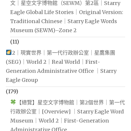
文｜星空文字博物館（SEWM）第2區｜Starry
Eagle Global Life Stories｜Original Version:
Traditional Chinese｜Starry Eagle Words
Museum (SEWM)–Zone 2
(11)
2｜現實世界｜第一代行政辦公室｜星鷹集團
(SEG)｜World 2｜Real World｜First-
Generation Administrative Office ｜Starry
Eagle Group
(179)
【總覽】星空文字博物館｜第2個世界｜第一代
行政辦公室｜[Overview] ｜Starry Eagle Word
Museum｜World 2｜First-Generation
Administrative Office