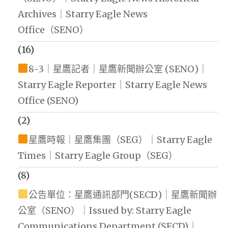
Archives｜Starry Eagle News
Office（SENO）
(16)
8-3｜星鷹記者｜星鷹新聞辦公室 (SENO)｜
Starry Eagle Reporter｜Starry Eagle News
Office (SENO)
(2)
星鷹時報｜星鷹集團（SEG）｜Starry Eagle
Times｜Starry Eagle Group（SEG）
(8)
公告單位：星鷹通訊部門(SECD)｜星鷹新聞辦
公室（SENO）｜Issued by: Starry Eagle
Communications Department (SECD)｜