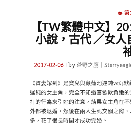
第
【TW繁體中文】20
小說，古代 ／女人
2017-02-06
by
蒼野之鷹｜Starryeag
|
《寶妻嫁到》是寶兒與顧蓮池遲鈍
vs
沉默
遲鈍的女主角，完全不知道喜歡欺負她的
打的行為來引她的注意，結果女主角在不
外都被退婚，然後在兩人生死交關之際，
多，花了很長時間才成功完婚。