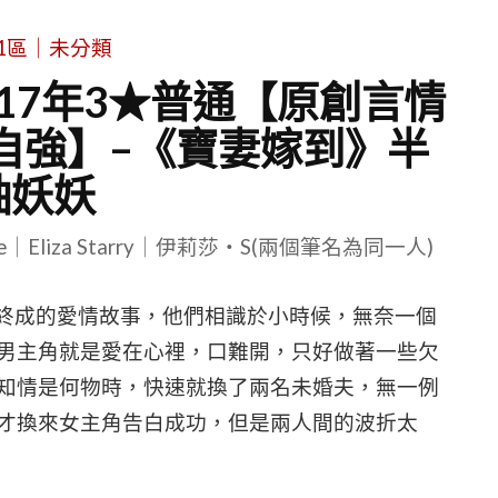
1區｜未分類
17年3★普通【原創言情
自強】–《寶妻嫁到》半
袖妖妖
le｜Eliza Starry｜伊莉莎・S(兩個筆名為同一人)
終成的愛情故事，他們相識於小時候，無奈一個
男主角就是愛在心裡，口難開，只好做著一些欠
知情是何物時，快速就換了兩名未婚夫，無一例
才換來女主角告白成功，但是兩人間的波折太