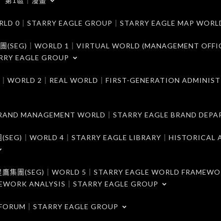
第1區｜漫畫
｜STARRY EAGLE GROUP｜STARRY EAGLE MAP WORL
)｜WORLD 1｜VIRTUAL WORLD (MANAGEMENT OFFI
RRY EAGLE GROUP
D 2｜REAL WORLD｜FIRST-GENERATION ADMINIST
MANAGEMENT WORLD｜STARRY EAGLE BRAND DEPA
ORLD 4｜STARRY EAGLE LIBRARY｜HISTORICAL A
EG)｜WORLD 5｜STARRY EAGLE WORLD FRAMEWO
MEWORK ANALYSIS｜STARRY EAGLE GROUP
ORUM｜STARRY EAGLE GROUP