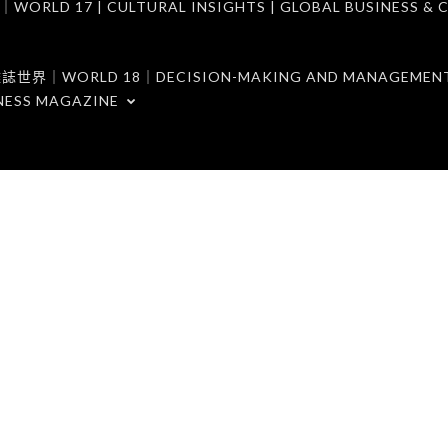
7 | CULTURAL INSIGHTS | GLOBAL BUSINESS & C
ORLD 18｜DECISION-MAKING AND MANAGEMENT 
NESS MAGAZINE