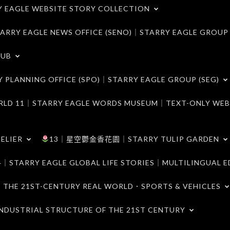
LE WEBSITE STORY COLLECTION
 EAGLE NEWS OFFICE (SENO)｜STARRY EAGLE GROUP
LUB
ANNING OFFICE (SPO)｜STARRY EAGLE GROUP (SEG)
｜STARRY EAGLE WORDS MUSEUM｜TEXT-ONLY WEB
ELIER
13｜星空鬱金香花園｜STARRY TULIP GARDEN
RY EAGLE GLOBAL LIFE STORIES｜MULTILINGUAL E
21ST-CENTURY REAL WORLD．SPORTS & VEHICLES
TRIAL STRUCTURE OF THE 21ST CENTURY