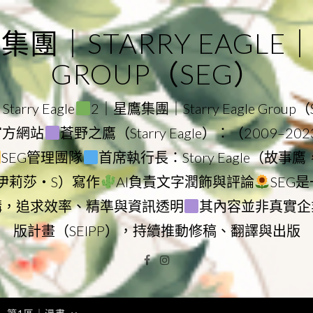
｜STARRY EAGLE｜ST
GROUP（SEG）
rry Eagle
2｜星鷹集團｜Starry Eagle Group
團官方網站
蒼野之鷹（Starry Eagle）：（2009–20
SEG管理團隊
首席執行長：Story Eagle（故事
ry（伊莉莎・S）寫作
AI負責文字潤飾與評論
SEG
構，追求效率、精準與資訊透明
其內容並非真實企
版計畫（SEIPP），持續推動修稿、翻譯與出版
Facebook
Instagram