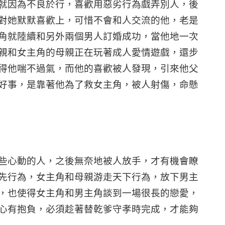
就因為不良於行，喜歡用惡劣行為戲弄別人，後
對她默默喜歡上，可惜不會和人交流的他，老是
角就陸續和另外兩個男人訂婚成功，當他地一次
親和女主角的母親正在玩著成人愛情遊戲，還步
得他喘不過氣，而他的喜歡被人發現，引來他父
好事，是靠著他為了救女主角，被人射傷，命懸
些心動的人，之後無奈地被人放手，才有機會瞭
先行為，女主角和母親游走天下行為，放下男主
，也使得女主角和男主角談到一場很長的戀愛，
心有抱負，必須趁著替乾爹守孝時完成，才能夠