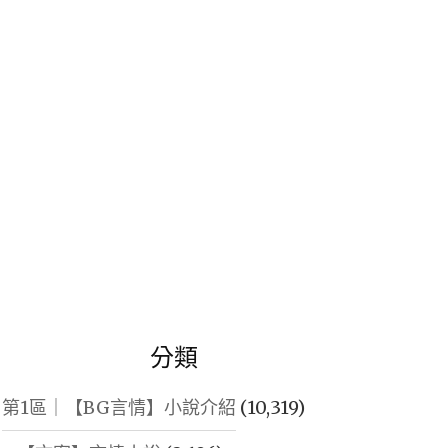
鍵
字:
分類
第1區｜【BG言情】小說介紹
(10,319)