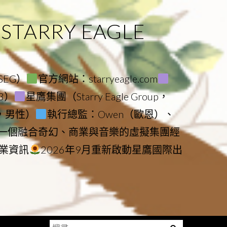
ARRY EAGLE
（SEG）
官方網站：starryeagle.com
23）
星鷹集團（Starry Eagle Group，
鷹，男性）
執行總監：Owen（歐恩）、
是一個融合奇幻、商業與音樂的虛擬集團經
業資訊
2026年9月重新啟動星鷹國際出
搜
Menu