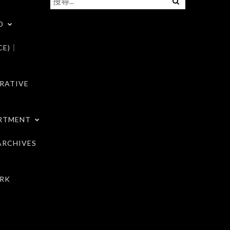
尋
D
關
鍵
CE)｜
字:
RATIVE
RTMENT
RCHIVES
RK