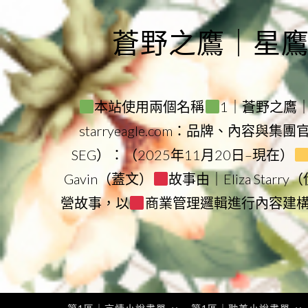
Skip
to
蒼野之鷹｜星鷹集團
content
本站使用兩個名稱
1｜蒼野之鷹｜Sta
starryeagle.com：品牌、內容與集
SEG）：（2025年11月20日–現在）
Gavin（蓋文）
故事由｜Eliza Star
營故事，以
商業管理邏輯進行內容建