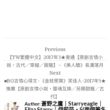
文
Previous
章
【TW繁體中文】2017年3★普通【原創言情小
導
說，古代／穿越／甜寵】–《美人醋》長溝落月
覽
Next
■BG言情心得文-《金枝禦葉》笑佳人-2017年5★
推薦【原創言情小說，靈魂互換／另類甜寵／古
代】
蒼野之鷹｜Starryeagle｜
Author:
Eliza Starry｜伊莉莎・S(兩個筆名