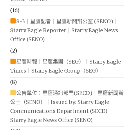
(16)
8-3｜星鷹記者｜星鷹新聞辦公室 (SENO)｜
Starry Eagle Reporter｜Starry Eagle News
Office (SENO)
(2)
星鷹時報｜星鷹集團（SEG）｜Starry Eagle
Times｜Starry Eagle Group（SEG）
(8)
公告單位：星鷹通訊部門(SECD)｜星鷹新聞辦
公室（SENO）｜Issued by: Starry Eagle
Communications Department (SECD)｜
Starry Eagle News Office (SENO)