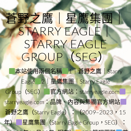
Skip
to
蒼野之鷹｜星鷹集團｜
content
STARRY EAGLE｜
STARRY EAGLE
GROUP（SEG）
本站使用兩個名稱
1｜蒼野之鷹｜Starry
Eagle
2｜星鷹集團｜Starry Eagle
Group（SEG）
官方網站：starryeagle.com
starryeagle.com：品牌、內容與集團官方網站
蒼野之鷹（Starry Eagle）：（2009–2023，15
年）
星鷹集團（Starry Eagle Group，SEG）：