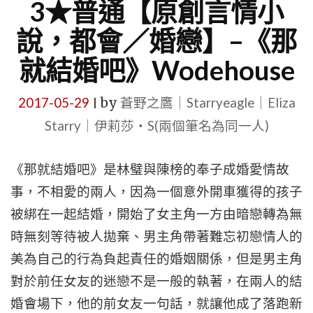
3★普通【原創言情小
說，都會／婚戀】–《那
就結婚吧》Wodehouse
2017-05-29
by
蒼野之鷹｜Starryeagle｜Eliza
|
Starry｜伊莉莎・S(兩個筆名為同一人)
《
那就結婚吧》是林璧與陳榜的奉子成婚愛情故
事，不相愛的兩人，因為一個意外開車獲得的孩子
被綁在一起結婚，開始了女主角一方由暗戀轉為無
時無刻等待被人拋棄、男主角帶著難忘初戀情人的
美為自己的行為負起責任的婚姻關係，但是男主角
對於前任女友的迷戀不是一般的執著，在兩人的結
婚會場下，他的前女友一句話，就讓他成了落跑新