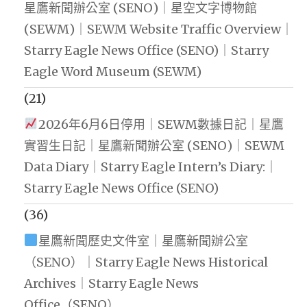
星鷹新聞辦公室 (SENO)｜星空文字博物館
(SEWM)｜SEWM Website Traffic Overview｜
Starry Eagle News Office (SENO)｜Starry
Eagle Word Museum (SEWM)
(21)
2026年6月6日停用｜SEWM數據日記｜星鷹
實習生日記｜星鷹新聞辦公室 (SENO)｜SEWM
Data Diary｜Starry Eagle Intern’s Diary:｜
Starry Eagle News Office (SENO)
(36)
星鷹新聞歷史文件室｜星鷹新聞辦公室
（SENO）｜Starry Eagle News Historical
Archives｜Starry Eagle News
Office（SENO）