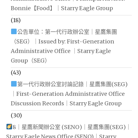
Bonnie【Food】｜Starry Eagle Group
(18)
公告單位：第一代行政辦公室｜星鷹集團
（SEG）｜Issued by: First-Generation
Administrative Office ｜Starry Eagle
Group（SEG）
(43)
第一代行政辦公室討論記錄｜星鷹集團(SEG)
｜First-Generation Administrative Office
Discussion Records｜Starry Eagle Group
(30)
8｜星鷹新聞辦公室 (SENO)｜星鷹集團(SEG)｜
Starry Eagle News Office (SENO)｜Starry