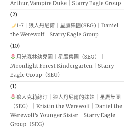
Arthur, Vampire Duke｜Starry Eagle Group
(2)
1-7｜狼人丹尼爾｜星鷹集團(SEG)｜Daniel
the Werewolf｜Starry Eagle Group
(10)
月光森林幼兒園｜星鷹集團（SEG）｜
Moonlight Forest Kindergarten｜Starry
Eagle Group（SEG）
(1)
狼人克莉絲汀｜狼人丹尼爾的妹妹｜星鷹集團
（SEG）｜Kristin the Werewolf｜Daniel the
Werewolf's Younger Sister｜Starry Eagle
Group（SEG）