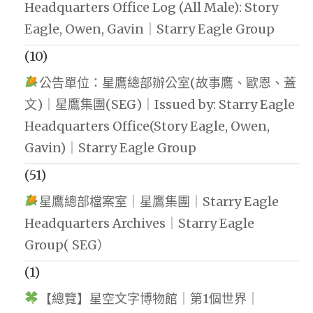
Headquarters Office Log (All Male): Story
Eagle, Owen, Gavin｜Starry Eagle Group
(10)
公告單位：星鷹總部辦公室(故事鷹、歐恩、蓋
文)｜星鷹集團(SEG)｜Issued by: Starry Eagle
Headquarters Office(Story Eagle, Owen,
Gavin)｜Starry Eagle Group
(51)
星鷹總部檔案室｜星鷹集團｜Starry Eagle
Headquarters Archives｜Starry Eagle
Group( SEG）
(1)
【總覽】星空文字博物館｜第1個世界｜