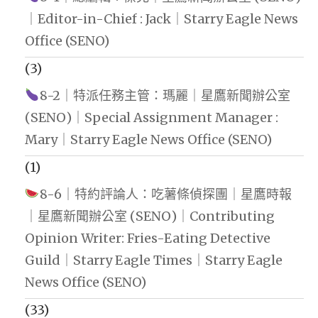
｜Editor-in-Chief : Jack｜Starry Eagle News
Office (SENO)
(3)
8-2｜特派任務主管：瑪麗｜星鷹新聞辦公室
(SENO)｜Special Assignment Manager :
Mary｜Starry Eagle News Office (SENO)
(1)
8-6｜特約評論人：吃薯條偵探團｜星鷹時報
｜星鷹新聞辦公室 (SENO)｜Contributing
Opinion Writer: Fries-Eating Detective
Guild｜Starry Eagle Times｜Starry Eagle
News Office (SENO)
(33)