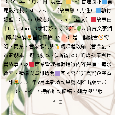
（2025年11月20日–現在）
SEG管理團隊
首
席執行長：Story Eagle（故事鷹，男性）
執行
總監：Owen（歐恩）、Gavin（蓋文）
故事由
｜Eliza Starry（伊莉莎・S）寫作
AI負責文字潤
飾與評論
星鷹集團（SEG）是一個融合
奇
幻、商業、音樂歌詞與
跨媒體改編（音樂劇、
電影劇本、遊戲劇本、舞蹈劇本）的虛擬集團經
營故事，以
商業管理邏輯進行內容建構，追求
效率、精準與資訊透明
其內容並非真實企業資
訊
2026年9月重新啟動星鷹國際出版計畫
（SEIPP），持續推動修稿、翻譯與出版
Facebook
Instagram