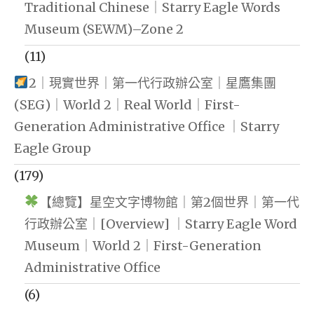
Traditional Chinese｜Starry Eagle Words
Museum (SEWM)–Zone 2
(11)
2｜現實世界｜第一代行政辦公室｜星鷹集團
(SEG)｜World 2｜Real World｜First-
Generation Administrative Office ｜Starry
Eagle Group
(179)
【總覽】星空文字博物館｜第2個世界｜第一代
行政辦公室｜[Overview] ｜Starry Eagle Word
Museum｜World 2｜First-Generation
Administrative Office
(6)