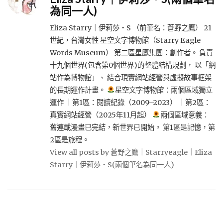
為同一人)
Eliza Starry｜伊莉莎・S （前筆名：蒼野之鷹） 21
世紀，台灣女性 星空文字博物館（Starry Eagle
Words Museum） 第二區星鷹集團：創作者。 負責
十九個世界(包含第0個世界)的整體結構規劃， 以「網
站作為博物館」、 結合現實網站經營與虛擬故事框架
的長期運作計畫。
星空文字博物館：兩個區域獨立
運作 ｜第1區：閱讀紀錄（2009–2023） ｜第2區：
真實網站經營（2025年11月起）
兩個區域意義：
舊連載漫畫已完結，新世界已開始。 第1區是記憶，第
2區是旅程。
View all posts by 蒼野之鷹｜Starryeagle｜Eliza
Starry｜伊莉莎・S(兩個筆名為同一人)