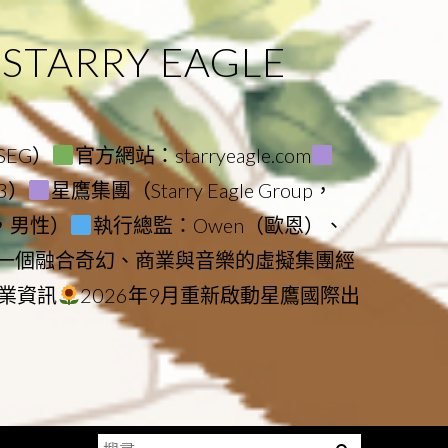
ARRY EAGLE
（SEG）
官方網站：starryeagle.com
23）
星鷹集團（Starry Eagle Group，
鷹，男性）
執行總監：Owen（歐恩）、
是一個融合奇幻、商業與音樂的虛擬集團經
業資訊
2026年9月重新啟動星鷹國際出
搜
Menu