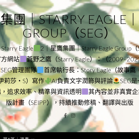
｜STARRY EAGLE｜ST
GROUP（SEG）
rry Eagle
2｜星鷹集團｜Starry Eagle Group
團官方網站
蒼野之鷹（Starry Eagle）：（2009–20
SEG管理團隊
首席執行長：Story Eagle（故事
ry（伊莉莎・S）寫作
AI負責文字潤飾與評論
SEG
構，追求效率、精準與資訊透明
其內容並非真實企
版計畫（SEIPP），持續推動修稿、翻譯與出版
Facebook
Instagram