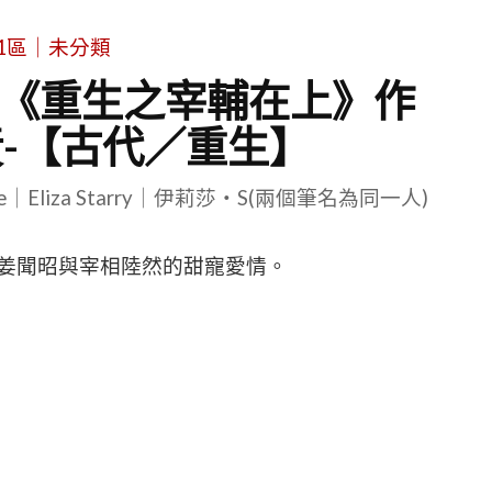
1區｜未分類
-《重生之宰輔在上》作
-【古代／重生】
le｜Eliza Starry｜伊莉莎・S(兩個筆名為同一人)
姜聞昭與宰相陸然的甜寵愛情。