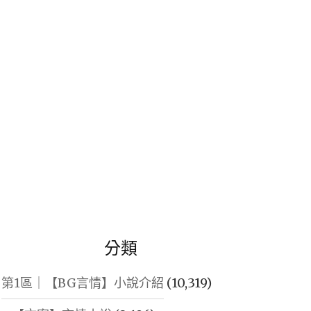
鍵
字:
分類
第1區｜【BG言情】小說介紹
(10,319)