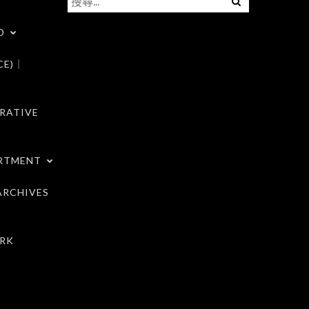
尋
D
關
鍵
CE)｜
字:
RATIVE
RTMENT
RCHIVES
RK