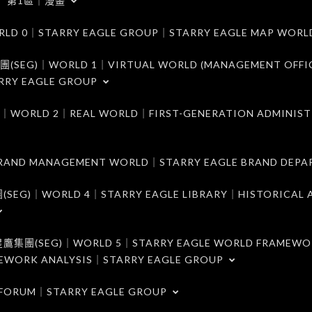
第1區｜漫畫
｜STARRY EAGLE GROUP｜STARRY EAGLE MAP WORL
)｜WORLD 1｜VIRTUAL WORLD (MANAGEMENT OFFI
RRY EAGLE GROUP
D 2｜REAL WORLD｜FIRST-GENERATION ADMINIST
MANAGEMENT WORLD｜STARRY EAGLE BRAND DEPA
ORLD 4｜STARRY EAGLE LIBRARY｜HISTORICAL A
EG)｜WORLD 5｜STARRY EAGLE WORLD FRAMEWO
MEWORK ANALYSIS｜STARRY EAGLE GROUP
ORUM｜STARRY EAGLE GROUP