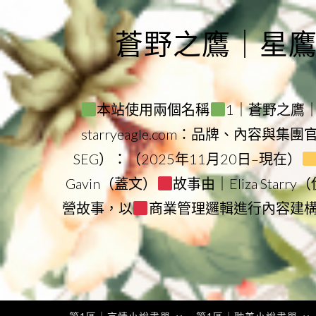
Skip
to
蒼野之鷹｜星鷹集團
content
本站使用兩個名稱
1｜蒼野之鷹｜Sta
starryeagle.com：品牌、內容與集
SEG）：（2025年11月20日–現在）
Gavin（蓋文）
故事由｜Eliza Star
營故事，以
商業管理邏輯進行內容建