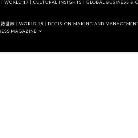
7 | CULTURAL INSIGHTS | GLOBAL BUSINESS & C
ORLD 18｜DECISION-MAKING AND MANAGEMENT 
NESS MAGAZINE