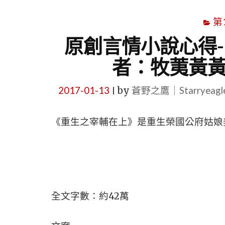
第
原創言情小說心得
者：牧荑黃黃
2017-01-13
by
蒼野之鷹｜Starryeag
|
《
重生之宰輔在上》是重生榮國公府姑娘
全文字數：約42萬