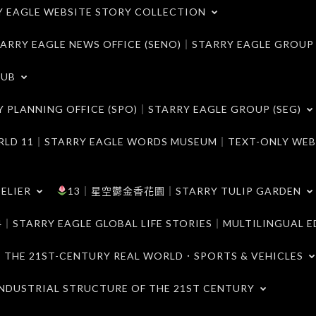
LE WEBSITE STORY COLLECTION
 EAGLE NEWS OFFICE (SENO)｜STARRY EAGLE GROUP
LUB
ANNING OFFICE (SPO)｜STARRY EAGLE GROUP (SEG)
｜STARRY EAGLE WORDS MUSEUM｜TEXT-ONLY WEB
ELIER
13｜星空鬱金香花園｜STARRY TULIP GARDEN
RY EAGLE GLOBAL LIFE STORIES｜MULTILINGUAL E
21ST-CENTURY REAL WORLD．SPORTS & VEHICLES
TRIAL STRUCTURE OF THE 21ST CENTURY