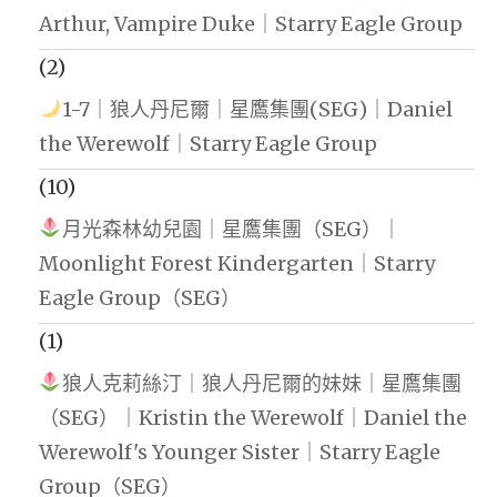
Arthur, Vampire Duke｜Starry Eagle Group
(2)
1-7｜狼人丹尼爾｜星鷹集團(SEG)｜Daniel
the Werewolf｜Starry Eagle Group
(10)
月光森林幼兒園｜星鷹集團（SEG）｜
Moonlight Forest Kindergarten｜Starry
Eagle Group（SEG）
(1)
狼人克莉絲汀｜狼人丹尼爾的妹妹｜星鷹集團
（SEG）｜Kristin the Werewolf｜Daniel the
Werewolf's Younger Sister｜Starry Eagle
Group（SEG）