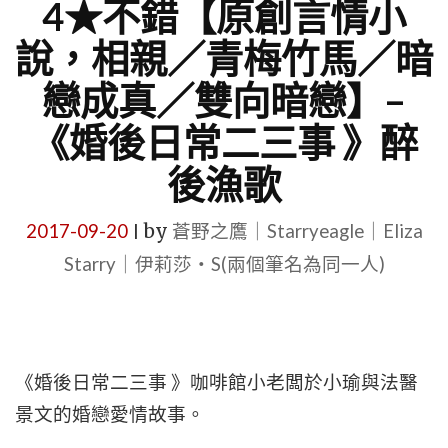
4★不錯【原創言情小
說，相親／青梅竹馬／暗
戀成真／雙向暗戀】–
《婚後日常二三事 》醉
後漁歌
2017-09-20
by
蒼野之鷹｜Starryeagle｜Eliza
|
Starry｜伊莉莎・S(兩個筆名為同一人)
《婚後日常二三事
》咖啡館小老闆於小瑜與法醫
景文的婚戀愛情故事。