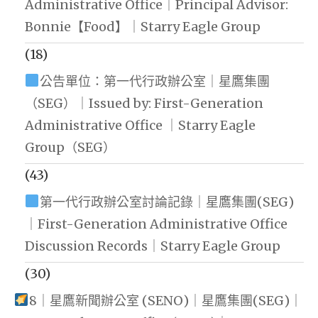
Administrative Office｜Principal Advisor:
Bonnie【Food】｜Starry Eagle Group
(18)
公告單位：第一代行政辦公室｜星鷹集團
（SEG）｜Issued by: First-Generation
Administrative Office ｜Starry Eagle
Group（SEG）
(43)
第一代行政辦公室討論記錄｜星鷹集團(SEG)
｜First-Generation Administrative Office
Discussion Records｜Starry Eagle Group
(30)
8｜星鷹新聞辦公室 (SENO)｜星鷹集團(SEG)｜