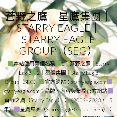
Skip
to
蒼野之鷹｜星鷹集團｜
content
STARRY EAGLE｜
STARRY EAGLE
GROUP（SEG）
本站使用兩個名稱
1｜蒼野之鷹｜Starry
Eagle
2｜星鷹集團｜Starry Eagle
Group（SEG）
官方網站：starryeagle.com
starryeagle.com：品牌、內容與集團官方網站
蒼野之鷹（Starry Eagle）：（2009–2023，15
年）
星鷹集團（Starry Eagle Group，SEG）：