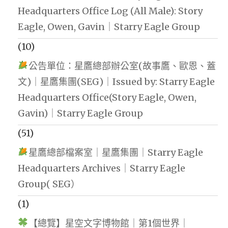
Headquarters Office Log (All Male): Story
Eagle, Owen, Gavin｜Starry Eagle Group
(10)
公告單位：星鷹總部辦公室(故事鷹、歐恩、蓋
文)｜星鷹集團(SEG)｜Issued by: Starry Eagle
Headquarters Office(Story Eagle, Owen,
Gavin)｜Starry Eagle Group
(51)
星鷹總部檔案室｜星鷹集團｜Starry Eagle
Headquarters Archives｜Starry Eagle
Group( SEG）
(1)
【總覽】星空文字博物館｜第1個世界｜