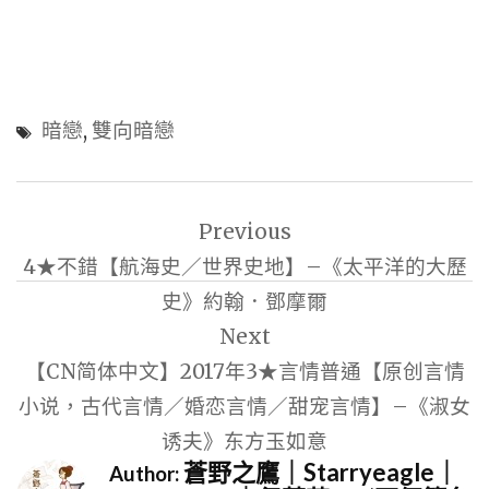
暗戀
,
雙向暗戀
文
Previous
章
4★不錯【航海史／世界史地】–《太平洋的大歷
導
史》約翰．鄧摩爾
覽
Next
【CN简体中文】2017年3★言情普通【原创言情
小说，古代言情／婚恋言情／甜宠言情】–《淑女
诱夫》东方玉如意
蒼野之鷹｜Starryeagle｜
Author: