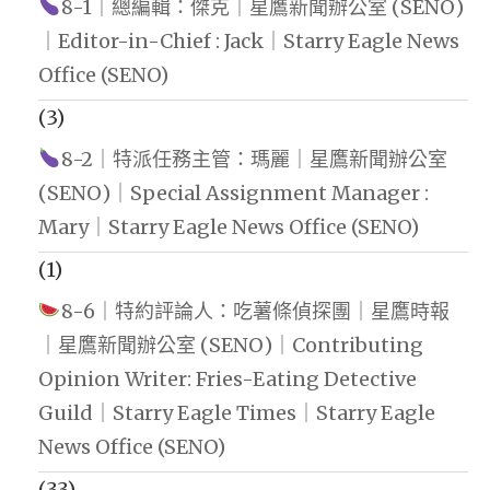
8-1｜總編輯：傑克｜星鷹新聞辦公室 (SENO)
｜Editor-in-Chief : Jack｜Starry Eagle News
Office (SENO)
(3)
8-2｜特派任務主管：瑪麗｜星鷹新聞辦公室
(SENO)｜Special Assignment Manager :
Mary｜Starry Eagle News Office (SENO)
(1)
8-6｜特約評論人：吃薯條偵探團｜星鷹時報
｜星鷹新聞辦公室 (SENO)｜Contributing
Opinion Writer: Fries-Eating Detective
Guild｜Starry Eagle Times｜Starry Eagle
News Office (SENO)
(33)