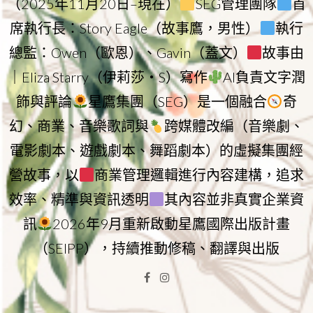
（2025年11月20日–現在）
SEG管理團隊
首
席執行長：Story Eagle（故事鷹，男性）
執行
總監：Owen（歐恩）、Gavin（蓋文）
故事由
｜Eliza Starry（伊莉莎・S）寫作
AI負責文字潤
飾與評論
星鷹集團（SEG）是一個融合
奇
幻、商業、音樂歌詞與
跨媒體改編（音樂劇、
電影劇本、遊戲劇本、舞蹈劇本）的虛擬集團經
營故事，以
商業管理邏輯進行內容建構，追求
效率、精準與資訊透明
其內容並非真實企業資
訊
2026年9月重新啟動星鷹國際出版計畫
（SEIPP），持續推動修稿、翻譯與出版
Facebook
Instagram