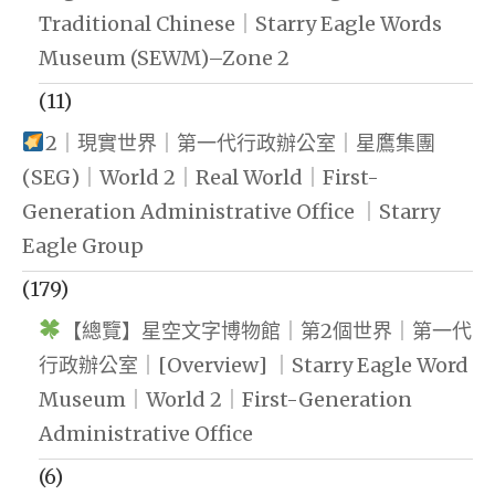
Traditional Chinese｜Starry Eagle Words
Museum (SEWM)–Zone 2
(11)
2｜現實世界｜第一代行政辦公室｜星鷹集團
(SEG)｜World 2｜Real World｜First-
Generation Administrative Office ｜Starry
Eagle Group
(179)
【總覽】星空文字博物館｜第2個世界｜第一代
行政辦公室｜[Overview] ｜Starry Eagle Word
Museum｜World 2｜First-Generation
Administrative Office
(6)