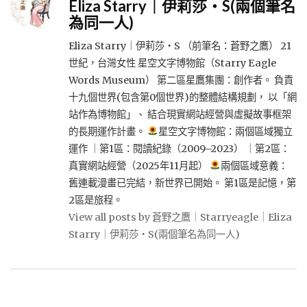
Eliza Starry｜伊莉莎・S(兩個筆名
為同一人)
Eliza Starry｜伊莉莎・S （前筆名：蒼野之鷹） 21
世紀，台灣女性 星空文字博物館（Starry Eagle
Words Museum） 第二區星鷹集團：創作者。 負責
十九個世界(包含第0個世界)的整體結構規劃， 以「網
站作為博物館」、 結合現實網站經營與虛擬故事框架
的長期運作計畫。
星空文字博物館：兩個區域獨立
運作 ｜第1區：閱讀紀錄（2009–2023） ｜第2區：
真實網站經營（2025年11月起）
兩個區域意義：
舊連載漫畫已完結，新世界已開始。 第1區是記憶，第
2區是旅程。
View all posts by 蒼野之鷹｜Starryeagle｜Eliza
Starry｜伊莉莎・S(兩個筆名為同一人)