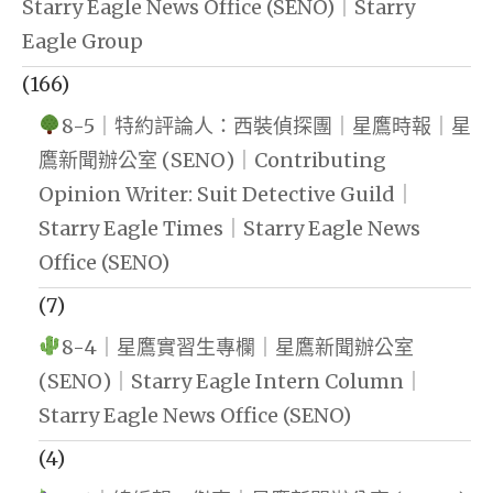
Starry Eagle News Office (SENO)｜Starry
Eagle Group
(166)
8-5｜特約評論人：西裝偵探團｜星鷹時報｜星
鷹新聞辦公室 (SENO)｜Contributing
Opinion Writer: Suit Detective Guild｜
Starry Eagle Times｜Starry Eagle News
Office (SENO)
(7)
8-4｜星鷹實習生專欄｜星鷹新聞辦公室
(SENO)｜Starry Eagle Intern Column｜
Starry Eagle News Office (SENO)
(4)