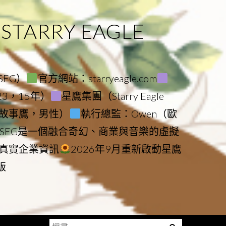
ARRY EAGLE
（SEG）
官方網站：starryeagle.com
023，15年）
星鷹集團（Starry Eagle
le（故事鷹，男性）
執行總監：Owen（歐
SEG是一個融合奇幻、商業與音樂的虛擬
真實企業資訊
2026年9月重新啟動星鷹
版
搜
Menu