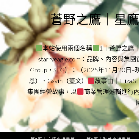
Skip
to
蒼野之鷹｜星鷹集團
content
本站使用兩個名稱
1｜蒼野之鷹｜Sta
starryeagle.com：品牌、內容與
Group，SEG）：（2025年11月20日
恩）、Gavin（蓋文）
故事由｜Eliza 
集團經營故事，以
商業管理邏輯進行