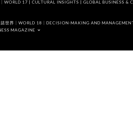
7 | CULTURAL INSIGHTS | GLOBAL BUSINESS & C
ORLD 18｜DECISION-MAKING AND MANAGEMENT 
NESS MAGAZINE