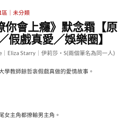
1區｜未分類
《撩你會上癮》默念霜【原
／假戲真愛／娛樂圈】
le｜Eliza Starry｜伊莉莎・S(兩個筆名為同一人)
大學教師餘哲衾假戲真做的愛情故事。
尾女主角都撩輸男主角。