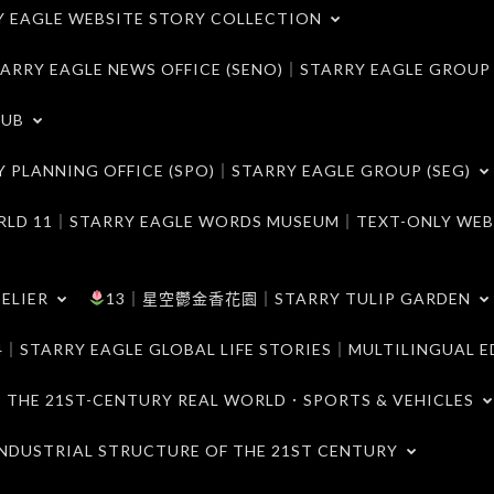
LE WEBSITE STORY COLLECTION
 EAGLE NEWS OFFICE (SENO)｜STARRY EAGLE GROUP
LUB
ANNING OFFICE (SPO)｜STARRY EAGLE GROUP (SEG)
｜STARRY EAGLE WORDS MUSEUM｜TEXT-ONLY WEB
ELIER
13｜星空鬱金香花園｜STARRY TULIP GARDEN
RY EAGLE GLOBAL LIFE STORIES｜MULTILINGUAL E
21ST-CENTURY REAL WORLD．SPORTS & VEHICLES
TRIAL STRUCTURE OF THE 21ST CENTURY