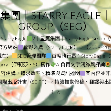
｜STARRY EAGLE｜ST
GROUP（SEG）
rry Eagle
2｜星鷹集團｜Starry Eagle Group
集團官方網站
蒼野之鷹（Starry Eagle）：（2009–2
–現在）
SEG管理團隊
首席執行長：Story Eag
Starry（伊莉莎・S）寫作
AI負責文字潤飾與評論
內容建構，追求效率、精準與資訊透明
其內容並非
國際出版計畫（SEIPP），持續推動修稿、翻譯與出
Facebook
Instagram