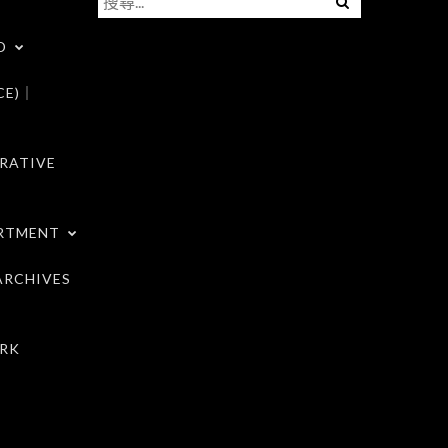
尋
D
關
鍵
CE)｜
字:
RATIVE
RTMENT
RCHIVES
RK