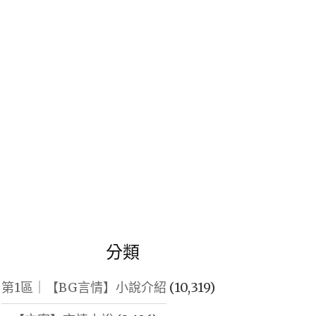
鍵
字:
分類
第1區｜【BG言情】小說介紹
(10,319)