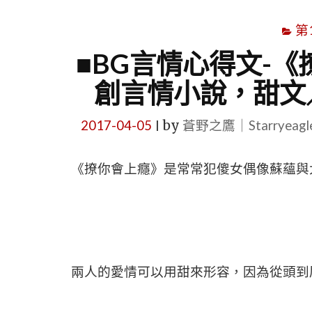
第
■BG言情心得文-
創言情小說，甜文
2017-04-05
by
蒼野之鷹｜Starryeag
|
《
撩你會上癮》是常常犯傻女偶像蘇蘊與
兩人的愛情可以用甜來形容，因為從頭到