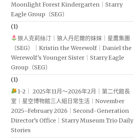
Moonlight Forest Kindergarten｜Starry
Eagle Group（SEG）
(1)
狼人克莉絲汀｜狼人丹尼爾的妹妹｜星鷹集團
（SEG）｜Kristin the Werewolf｜Daniel the
Werewolf's Younger Sister｜Starry Eagle
Group（SEG）
(1)
1-2｜ 2025年11月～2026年2月｜第二代館長
室｜星空博物館三人組日常生活｜November
2025–February 2026｜Second-Generation
Director’s Office｜Starry Museum Trio Daily
Stories