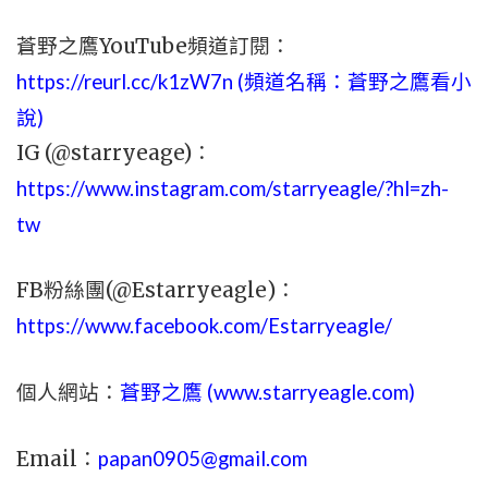
蒼野之鷹YouTube頻道訂閱：
https://reurl.cc/k1zW7n (頻道名稱：蒼野之鷹看小
說)
IG (@starryeage)：
https://www.instagram.com/starryeagle/?hl=zh-
tw
FB粉絲團(@Estarryeagle)：
https://www.facebook.com/Estarryeagle/
個人網站：
蒼野之鷹 (
www.
starryeagle.com
)
Email：
papan0905@gmail.com