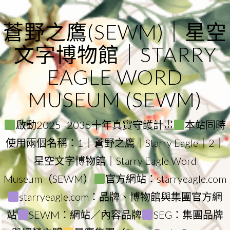
Skip
to
蒼野之鷹(SEWM)｜星空
content
文字博物館｜STARRY
EAGLE WORD
MUSEUM (SEWM)
啟動2025–2035十年真實守護計畫
本站同時
使用兩個名稱：1｜蒼野之鷹｜Starry Eagle｜2｜
星空文字博物館｜Starry Eagle Word
Museum（SEWM）
官方網站：starryeagle.com
starryeagle.com：品牌、博物館與集團官方網
站
SEWM：網站／內容品牌
SEG：集團品牌