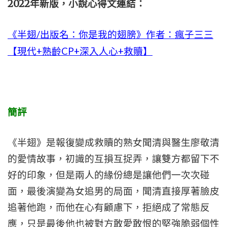
2022年新版，小說心得文連結
：
《半翅/出版名：你是我的翅膀》作者：瘋子三三
【現代+熟齡CP+深入人心+救贖】
簡評
《半翅》是報復變成救贖的熟女聞清與醫生廖敬清
的愛情故事，初識的互損互捉弄，讓雙方都留下不
好的印象，但是兩人的緣份總是讓他們一次次碰
面，最後演變為女追男的局面，聞清直接厚著臉皮
追著他跑，而他在心有顧慮下，拒絕成了常態反
應，只是最後他也被對方敢愛敢恨的堅強脆弱個性