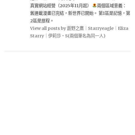
真實網站經營（2025年11月起）
兩個區域意義：
舊連載漫畫已完結，新世界已開始。 第1區是記憶，第
2區是旅程。
View all posts by 蒼野之鷹｜Starryeagle｜Eliza
Starry｜伊莉莎・S(兩個筆名為同一人)