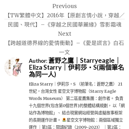
Previous
章
【TW繁體中文】2016年【原創言情小說，穿越／
導
民國、現代】–《穿越之民國華麗緣》雪影霜魂
覽
Next
【跨越道德界線的愛情衝動】–《愛是謊言》白石
一文
蒼野之鷹｜Starryeagle｜
Author:
Eliza Starry｜伊莉莎・S(兩個筆名
為同一人)
Eliza Starry｜伊莉莎・S （前筆名：蒼野之鷹） 21
世紀，台灣女性 星空文字博物館（Starry Eagle
Words Museum） 第二區星鷹集團：創作者。 負責
十九個世界(包含第0個世界)的整體結構規劃， 以「網
站作為博物館」、 結合現實網站經營與虛擬故事框架
的長期運作計畫。
星空文字博物館：兩個區域獨立
運作 ｜第1區：閱讀紀錄（2009–2023） ｜第2區：