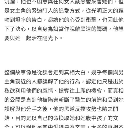
沉淪，他也不願意與任何女人談戀愛來害她們，但
是女主角的緊迫盯人的追愛方式，從光明正大的竊
吻到坦率的告白，都讓他的心受到衝擊，也因此他
下了決心，以自身為餌當作脫離黑道的籌碼，他想
要與她一起活在陽光下。
整個故事像是從誤會走到真相大白，幾乎每個與男
主角親近的人都誤解了他的行為，認定他只是出於
私欲利用他們的感情、搶奪往上爬的機會，而真相
的公開是直到他被陷害斬斷了醫生的前途和受到她
誤解與他分手之後，他的黑道反撲攻勢也隨之開
始，目的是以自己的命換取她和她腹中孩子的安
全，可以說他是其中愛得最為辛苦，太多的真相不