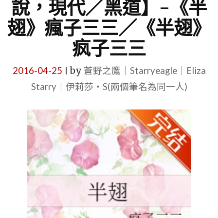
說，現代／黑道】–《半
翅》瘋子三三／《半翅》
疯子三三
2016-04-25
by
蒼野之鷹｜Starryeagle｜Eliza
|
Starry｜伊莉莎・S(兩個筆名為同一人)