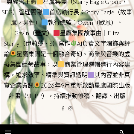
與經營主體
星鷹集團（Starry Eagle Group，
SEG）管理團隊
首席執行長：Story Eagle（故事
鷹，男性）
執行總監：Owen（歐恩）、
Gavin（蓋文）
星鷹集團故事由｜Eliza
Starry（伊莉莎・S）寫作
AI負責文字潤飾與評
論
星鷹集團是一個融合奇幻、商業與音樂的虛
擬集團經營故事，以
商業管理邏輯進行內容建
構，追求效率、精準與資訊透明
其內容並非真
實企業資訊
2026年9月重新啟動星鷹國際出版
計畫（SEIPP），持續推動修稿、翻譯、出版
Facebook
Instagram