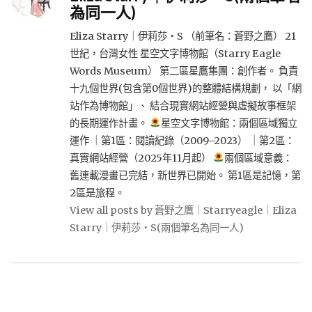
為同一人)
Eliza Starry｜伊莉莎・S （前筆名：蒼野之鷹） 21
世紀，台灣女性 星空文字博物館（Starry Eagle
Words Museum） 第二區星鷹集團：創作者。 負責
十九個世界(包含第0個世界)的整體結構規劃， 以「網
站作為博物館」、 結合現實網站經營與虛擬故事框架
的長期運作計畫。
星空文字博物館：兩個區域獨立
運作 ｜第1區：閱讀紀錄（2009–2023） ｜第2區：
真實網站經營（2025年11月起）
兩個區域意義：
舊連載漫畫已完結，新世界已開始。 第1區是記憶，第
2區是旅程。
View all posts by 蒼野之鷹｜Starryeagle｜Eliza
Starry｜伊莉莎・S(兩個筆名為同一人)