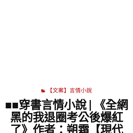
字
【文案】言情小說
■■穿書言情小說 | 《全網
黑的我退圈考公後爆紅
了》作者：朔霜【現代