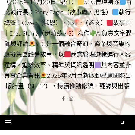
（2025年11月20日–現在）
SEG管理團隊
首
席執行長：Story Eagle（故事鷹，男性）
執行
總監：Owen（歐恩）、Gavin（蓋文）
故事由
｜Eliza Starry（伊莉莎・S）寫作
AI負責文字潤
飾與評論
SEG是一個融合奇幻、商業與音樂的
虛擬集團經營故事，以
商業管理邏輯進行內容
建構，追求效率、精準與資訊透明
其內容並非
真實企業資訊
2026年9月重新啟動星鷹國際出
版計畫（SEIPP），持續推動修稿、翻譯與出版
Facebook
Instagram
Menu