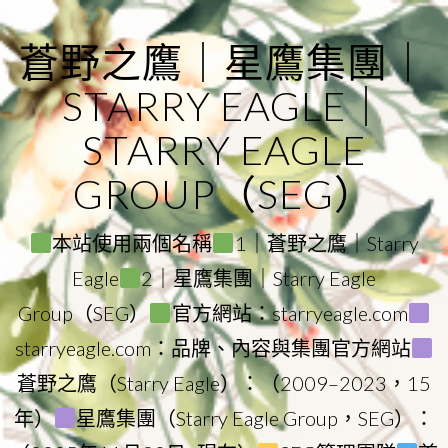
Skip
to
蒼野之鷹｜星鷹集團｜
content
STARRY EAGLE｜
STARRY EAGLE
GROUP（SEG）
本站使用兩個名稱
1｜蒼野之鷹｜Starry
Eagle
2｜星鷹集團｜Starry Eagle
Group（SEG）
官方網站：starryeagle.com
starryeagle.com：品牌、內容與集團官方網站
蒼野之鷹（Starry Eagle）：（2009–2023，15
年）
星鷹集團（Starry Eagle Group，SEG）：