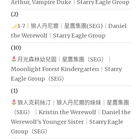
Arthur, Vampire Duke｜Starry Eagle Group
(2)
1-7｜狼人丹尼爾｜星鷹集團(SEG)｜Daniel
the Werewolf｜Starry Eagle Group
(10)
月光森林幼兒園｜星鷹集團（SEG）｜
Moonlight Forest Kindergarten｜Starry
Eagle Group（SEG）
(1)
狼人克莉絲汀｜狼人丹尼爾的妹妹｜星鷹集團
（SEG）｜Kristin the Werewolf｜Daniel the
Werewolf's Younger Sister｜Starry Eagle
Group（SEG）