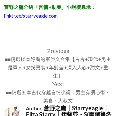
蒼野之鷹介紹「言情+耽美」小說棲息地
：
linktr.ee/starryeagle.com
文
Previous
章
■■精選16本好看的軍旅文合集【古言+現代+男主
導
是軍人+女扮男裝+年齡差+深入人心+甜文+重
覽
生】
Next
■■精選五本古代穿越言情小說：男主有讀心術、
美食、大叔文
蒼野之鷹｜Starryeagle｜
Author:
Eliza Starry｜伊莉莎・S(兩個筆名