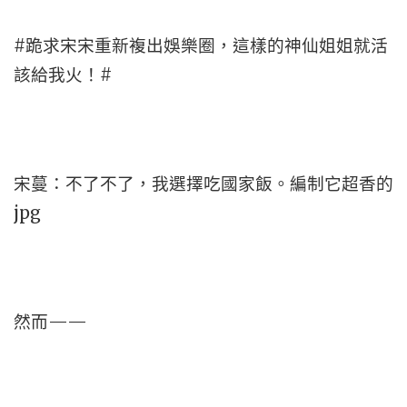
#跪求宋宋重新複出娛樂圈，這樣的神仙姐姐就活
該給我火！#
宋蔓：不了不了，我選擇吃國家飯。編制它超香的
jpg
然而——