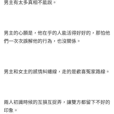
男主有太多真相不能說。
男主的心願是，他在乎的人能活得好好的，那怕他
們一次次誤解他的行為，也沒關係。
男主和女主的感情糾纏線，走的是歡喜冤家路線。
兩人初識時候的互損互捉弄，讓雙方都留下不好的
印象。