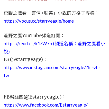
蒼野之鷹看「言情+耽美」小說的方格子專欄：
https://vocus.cc/starryeagle/home
蒼野之鷹YouTube頻道訂閱：
https://reurl.cc/k1zW7n (頻道名稱：蒼野之鷹看小
說)
IG (@starryeage)：
https://www.instagram.com/starryeagle/?hl=zh-
tw
FB粉絲團(@Estarryeagle)：
https://www.facebook.com/Estarryeagle/