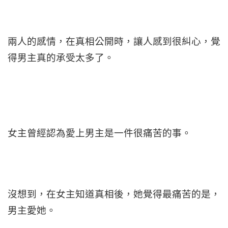
兩人的感情，在真相公開時，讓人感到很糾心，覺
得男主真的承受太多了。
女主曾經認為愛上男主是一件很痛苦的事。
沒想到，在女主知道真相後，她覺得最痛苦的是，
男主愛她。