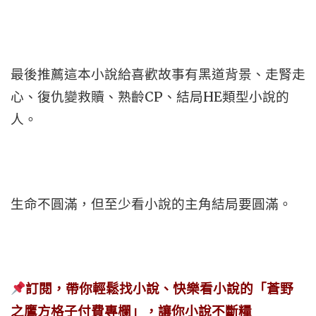
最後推薦這本小說給喜歡故事有黑道背景、走腎走
心、復仇變救贖、熟齡CP、結局HE類型小說的
人。
生命不圓滿，但至少看小說的主角結局要圓滿。
訂閱，帶你輕鬆找小說、快樂看小說的「蒼野
之鷹方格子付費專欄」，讓你小說不斷糧