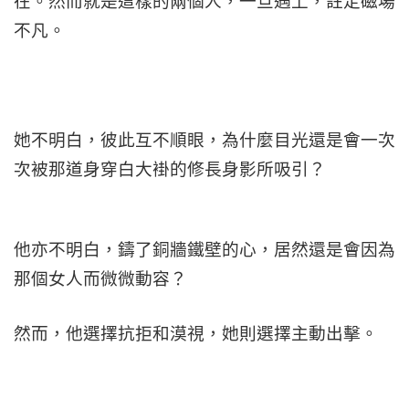
在。然而就是這樣的兩個人，一旦遇上，註定磁場
不凡。
她不明白，彼此互不順眼，為什麼目光還是會一次
次被那道身穿白大褂的修長身影所吸引？
他亦不明白，鑄了銅牆鐵壁的心，居然還是會因為
那個女人而微微動容？
然而，他選擇抗拒和漠視，她則選擇主動出擊。