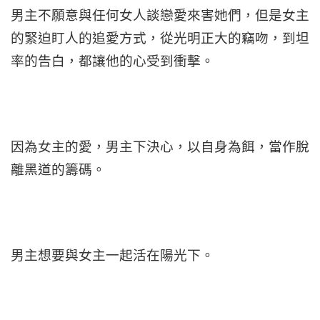
男主不願意與任何女人談戀愛來害她們，但是女主
的緊迫盯人的追愛方式，從光明正大的竊吻，到坦
率的告白，都讓他的心受到衝擊。
因為女主的愛，男主下決心，以自身為餌，當作脫
離黑道的籌碼。
男主想要與女主一起活在陽光下。