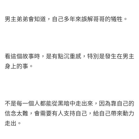
男主弟弟會知道，自己多年來誤解哥哥的犧牲。
看這個故事時，是有點沉重感，特別是發生在男主
身上的事。
不是每一個人都能從黑暗中走出來，因為靠自己的
信念太難，會需要有人支持自己，給自己帶來動力
走出。