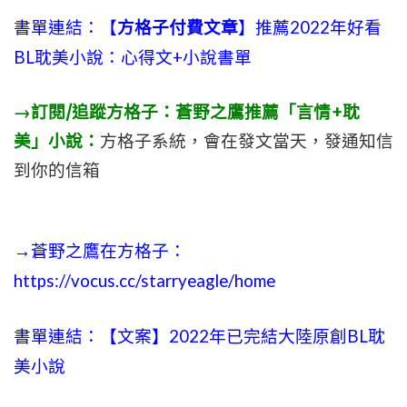
書單連結：【
方格子付費文章
】推薦2022年好看
BL耽美小說：心得文+小說書單
→訂閱/追蹤方格子：蒼野之鷹推薦「言情+耽
美」小說：
方格子系統，會在發文當天，發通知信
到你的信箱
→蒼野之鷹在方格子：
https://vocus.cc/starryeagle/home
書單連結：【文案】2022年已完結大陸原創BL耽
美小說