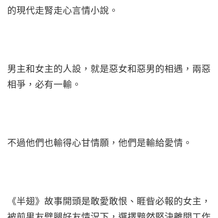
的現代走腎走心言情小說。
男主和女主的人設，就是惡女和惡男的相遇，兩惡
相爭，必有一輸。
不過他們也輸得心甘情願，他們是輸給愛情。
《半翅》故事開頭是敢愛敢恨、睚眥必報的女主，
被前男友劈腿好友情況下，選擇黯然堅決離開工作