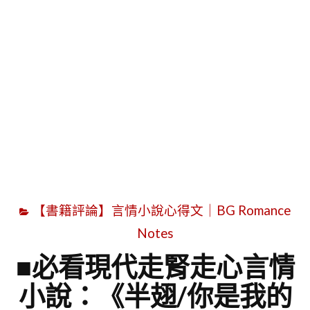
字
【書籍評論】言情小說心得文｜BG Romance
Notes
■必看現代走腎走心言情
小說：《半翅/你是我的