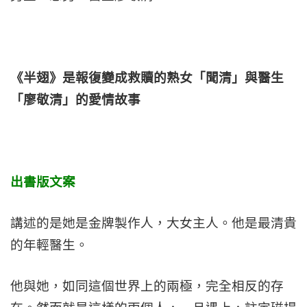
《半翅》是報復變成救贖的熟女「聞清」與醫生
「廖敬清」的愛情故事
出書版文案
講述的是她是金牌製作人，大女主人。他是最清貴
的年輕醫生。
他與她，如同這個世界上的兩極，完全相反的存