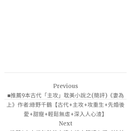
文
Previous
章
■推薦9本古代「主攻」耽美小說之(簡評)《妻為
導
上》作者:綠野千鶴【古代+主攻+攻重生+先婚後
覽
愛+甜寵+輕鬆無虐+深入人心渣】
Next