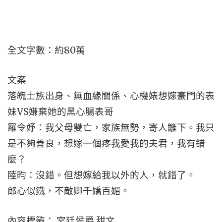
全文字數：約80萬
文案
落魄士族出身、無血緣關係、心機婊想嫁豪門的表
妹VS嫌棄她的黑心腸表哥
羅令妤：我父母雙亡，家族無勢，寄人籬下。我只
是不夠善良，想嫁一個疼我愛我的夫君，我有錯
麼？
陸昀：沒錯。但想嫁給我以外的人，就錯了。
郎心似鐵，不敵卿千嬌百媚。
內容標籤： 宮廷侯爵 甜文