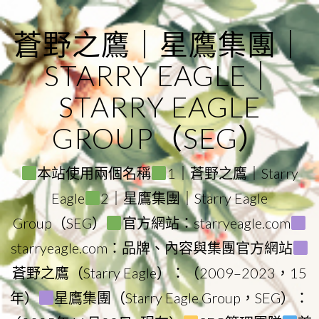
Skip
to
蒼野之鷹｜星鷹集團｜
content
STARRY EAGLE｜
STARRY EAGLE
GROUP（SEG）
本站使用兩個名稱
1｜蒼野之鷹｜Starry
Eagle
2｜星鷹集團｜Starry Eagle
Group（SEG）
官方網站：starryeagle.com
starryeagle.com：品牌、內容與集團官方網站
蒼野之鷹（Starry Eagle）：（2009–2023，15
年）
星鷹集團（Starry Eagle Group，SEG）：