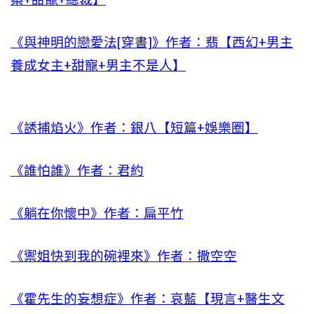
《與神明的戀愛法[穿書]》作者：翡【西幻+男主
養成女主+甜寵+男主不是人】
《誘捕焰火》作者：銀八【短篇+娛樂圈】
《誰怕誰》作者：君約
《躺在你懷中》作者：扁平竹
《禦姐快到我的碗裡來》作者：撒空空
《霍先生的妄想症》作者：哀藍【現言+醫生文