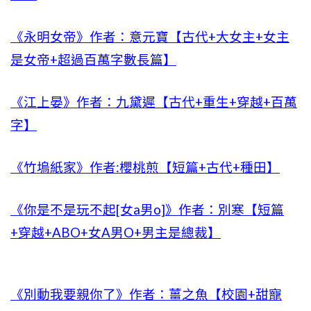
《永明女帝》作者：意元寶【古代+大女主+女主
是女帝+超過百萬字數長篇】
《江上晏》作者：九黛遲【古代+重生+穿越+百萬
字】
《竹塢紙家》作者:櫻桃煎【短篇+古代+種田】
《你是不是玩不起[女a男o]》作者：別寒【短篇
+穿越+ABO+女A男O+男主是總裁】
《別動我要親你了》作者：薑之魚【校園+甜寵