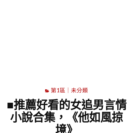
字
第1區｜未分類
■推薦好看的女追男言情
小說合集，《他如風掠
境》