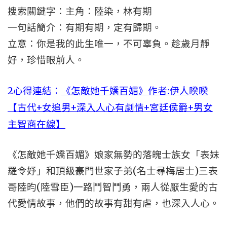
搜索關鍵字：主角：陸染，林有期
一句話簡介：有期有期，定有歸期。
立意：你是我的此生唯一，不可辜負。趁歲月靜
好，珍惜眼前人。
2心得連結：
《怎敵她千嬌百媚》作者:伊人睽睽
【古代+女追男+深入人心有劇情+宮廷侯爵+男女
主智商在線】
《怎敵她千嬌百媚》娘家無勢的落魄士族女「表妹
羅令妤」和頂級豪門世家子弟(名士尋梅居士)三表
哥陸昀(陸雪臣)一路鬥智鬥勇，兩人從厭生愛的古
代愛情故事，他們的故事有甜有虐，也深入人心。