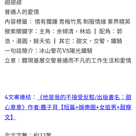
甜甜甜
普通人的愛情
內容標籤： 情有獨鍾 青梅竹馬 制服情緣 業界精英
搜索關鍵字：主角：余傾清，林焰 ┃ 配角：郭
浩，湯圓，餘天佑 ┃ 其它：甜文，交警，鐵騎
一句話簡介：冰山警花VS陽光鐵騎
立意：體現基層交警普通而不凡的工作生活和愛情
4文案連結：
《他是我的不接受反駁/出版書名：甜
心意意》作者:醬子貝【短篇+娛樂圈+女追男+甜寵
文】
全文字數：約22萬