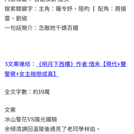
搜索關鍵字：主角：羅令妤，陸昀 ┃ 配角：周揚
靈，劉俶
一句話簡介：怎敵她千嬌百媚
3文案連結：
《明月下西樓》作者:惜禾【現代+雙
警察+女主暗戀成真】
全文字數：約19萬
文案
冰山警花VS陽光鐵騎
余傾清調回溫陵後遇見了老同學林焰。