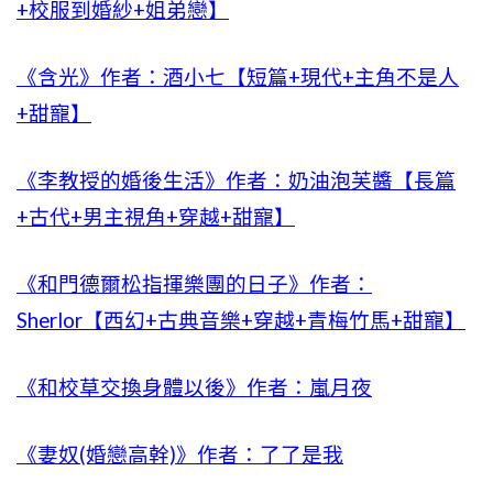
+校服到婚紗+姐弟戀】
《含光》作者：酒小七【短篇+現代+主角不是人
+甜寵】
《李教授的婚後生活》作者：奶油泡芙醬【長篇
+古代+男主視角+穿越+甜寵】
《和門德爾松指揮樂團的日子》作者：
Sherlor【西幻+古典音樂+穿越+青梅竹馬+甜寵】
《和校草交換身體以後》作者：嵐月夜
《妻奴(婚戀高幹)》作者：了了是我