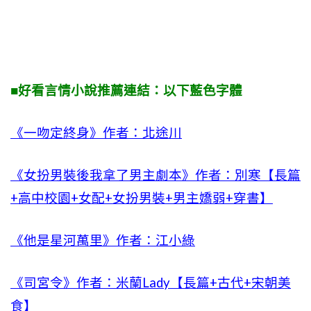
■好看言情小說推薦連結：以下藍色字體
《一吻定終身》作者：北途川
《女扮男裝後我拿了男主劇本》作者：別寒【長篇
+高中校園+女配+女扮男裝+男主嬌弱+穿書】
《他是星河萬里》作者：江小綠
《司宮令》作者：米蘭Lady【長篇+古代+宋朝美
食】