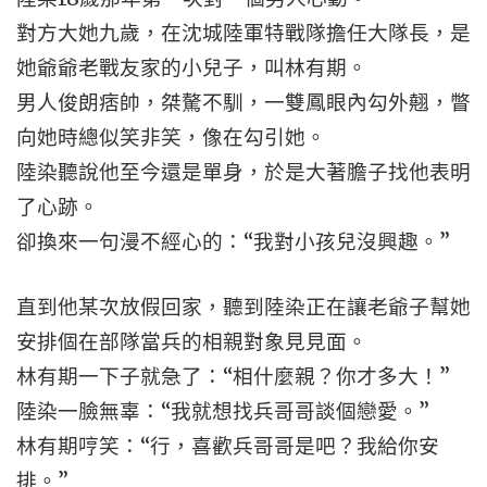
對方大她九歲，在沈城陸軍特戰隊擔任大隊長，是
她爺爺老戰友家的小兒子，叫林有期。
男人俊朗痞帥，桀驁不馴，一雙鳳眼內勾外翹，瞥
向她時總似笑非笑，像在勾引她。
陸染聽說他至今還是單身，於是大著膽子找他表明
了心跡。
卻換來一句漫不經心的：“我對小孩兒沒興趣。”
直到他某次放假回家，聽到陸染正在讓老爺子幫她
安排個在部隊當兵的相親對象見見面。
林有期一下子就急了：“相什麼親？你才多大！”
陸染一臉無辜：“我就想找兵哥哥談個戀愛。”
林有期哼笑：“行，喜歡兵哥哥是吧？我給你安
排。”