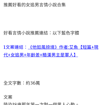
推薦好看的女追男言情小說合集
好看言情小說推薦連結：以下藍色字體
1文案連結：
《他如風掠境》作者:艾魚【短篇+現
代+女追男+年齡差+糙漢男主是軍人】
全文字數：約36萬
文案
陸染18歲那年第一次對一個男人心動。