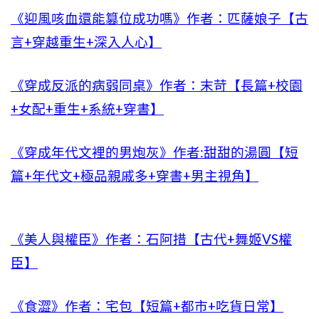
《迎風咳血還能篡位成功嗎》作者：匹薩娘子【古
言+穿越重生+深入人心】
《穿成反派的病弱同桌》作者：末苛【長篇+校園
+女配+重生+系統+穿書】
《穿成年代文裡的男炮灰》作者:甜甜的湯圓【短
篇+年代文+極品親戚多+穿書+男主視角】
《美人與權臣》作者：石阿措【古代+舞姬VS權
臣】
《食澀》作者：宅包【短篇+都市+吃貨日常】