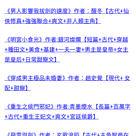
《男人影響我拔劍的速度》作者：醒冬【古代+仙
俠修真+強強聯合+爽文+非人類主角】
《明宮小食光》作者:銀河燦爛【短篇+古代+穿越
+種田文+美食+基建+一夫一妻+男主是皇帝+女主
是皇后+日常甜寵文】
《穿成男主極品未婚妻》作者：趙史覺【現代+ 女
配+甜寵】
《重生之侯門邪妃》作者:青墨煙水【長篇+百萬字
+古代+重生王妃文+爽文+宮廷侯爵】
《飛雪與劍》作者：玄歌浪蹈【古代+主角智商在