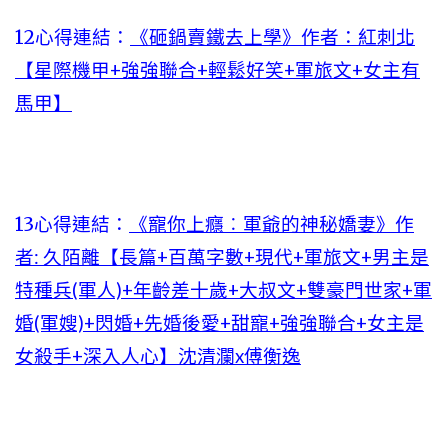
12心得連結：
《砸鍋賣鐵去上學》作者：紅刺北
【星際機甲+強強聯合+輕鬆好笑+軍旅文+女主有
馬甲】
13心得連結：
《寵你上癮︰軍爺的神秘嬌妻》作
者: 久陌離【長篇+百萬字數+現代+軍旅文+男主是
特種兵(軍人)+年齡差十歲+大叔文+雙豪門世家+軍
婚(軍嫂)+閃婚+先婚後愛+甜寵+強強聯合+女主是
女殺手+深入人心】沈清瀾x傅衡逸