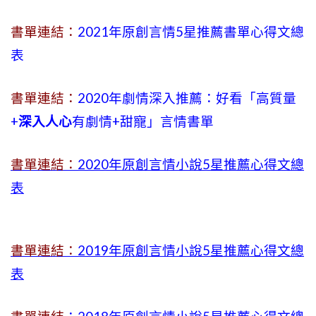
書單連結：
2021年原創言情5星推薦書單心得文總
表
書單連結：
2020年劇情深入推薦：好看「高質量
+
深入人心
有劇情
+
甜寵」言情書單
書單連結：
2020年原創言情小說5星推薦心得文總
表
書單連結：
2019年
原創言情小說5星推薦心得文總
表