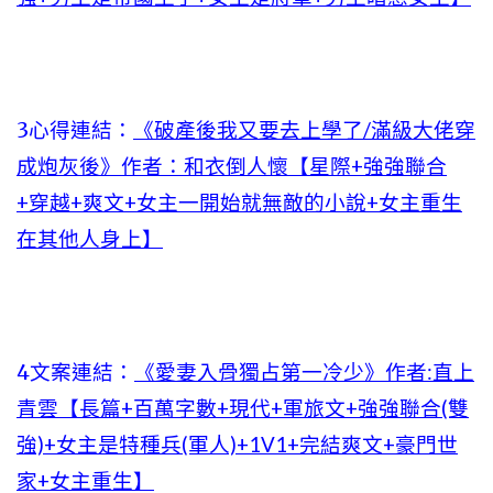
3心得連結：
《破產後我又要去上學了/滿級大佬穿
成炮灰後》作者：和衣倒人懷【星際+強強聯合
+穿越+爽文+女主一開始就無敵的小說+女主重生
在其他人身上】
4文案連結：
《愛妻入骨獨占第一冷少》作者:直上
青雲【長篇+百萬字數+現代+軍旅文+強強聯合(雙
強)+女主是特種兵(軍人)+1V1+完結爽文+豪門世
家+女主重生】