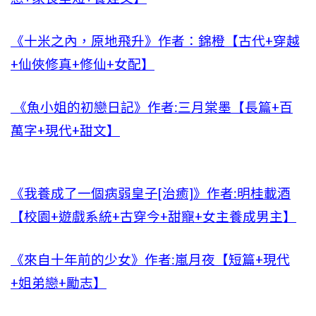
《十米之內，原地飛升》作者：錦橙【古代+穿越
+仙俠修真+修仙+女配】
《魚小姐的初戀日記》作者:三月棠墨【長篇+百
萬字+現代+甜文】
《我養成了一個病弱皇子[治癒]》作者:明桂載酒
【校園+遊戲系統+古穿今+甜寵+女主養成男主】
《來自十年前的少女》作者:嵐月夜【短篇+現代
+姐弟戀+勵志】