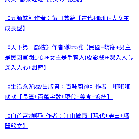
《五師妹》作者：落日薔薇【古代+修仙+大女主
成長型】
《天下第一戲樓》作者:柳木桃【民國+萌寵+男主
是民國軍閥少帥+女主是手藝人(皮影戲)+深入人心
深入人心+甜寵】
《生活系游戲/出版書：百味廚神》作者：噸噸噸
噸噸【長篇+百萬字數+現代+美食+系統】
《白首富她啊》作者：江山微雨【現代+穿書+瑪
麗蘇文】