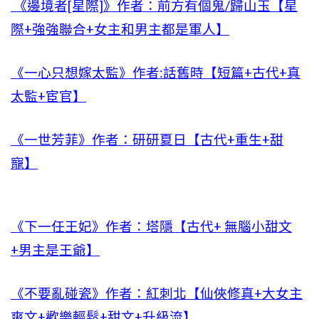
《邊境者[星際]》作者：前方有個鬼/歸山玉【星
際+強強聯合+女主和男主都是軍人】
《一心只想嫁太監》作者:話舊時【短篇+古代+真
太監+宦官】
《一世芳菲》作者：研研夏日【古代+重生+甜
寵】
《下一任王妃》作者：塔隱【古代+ 無腦小甜文
+男主是王爺】
《不要亂碰瓷》作者：紅刺北【仙俠修真+大女主
爽文+歡樂輕鬆+甜文+升級流】