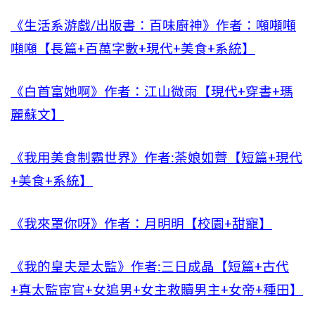
《生活系游戲/出版書：百味廚神》作者：噸噸噸
噸噸【長篇+百萬字數+現代+美食+系統】
《白首富她啊》作者：江山微雨【現代+穿書+瑪
麗蘇文】
《我用美食制霸世界》作者:荼娘如薺【短篇+現代
+美食+系統】
《我來罩你呀》作者：月明明【校園+甜寵】
《我的皇夫是太監》作者:三日成晶【短篇+古代
+真太監宦官+女追男+女主救贖男主+女帝+種田】