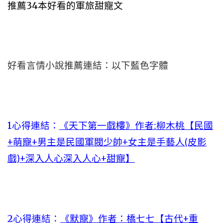
推薦34本好看的軍旅甜寵文
好看言情小說推薦連結：以下藍色字體
1心得連結：
《天下第一戲樓》作者:柳木桃【民國
+萌寵+男主是民國軍閥少帥+女主是手藝人(皮影
戲)+深入人心深入人心+甜寵】
2心得連結：
《默寵》作者：橋七七【古代+重