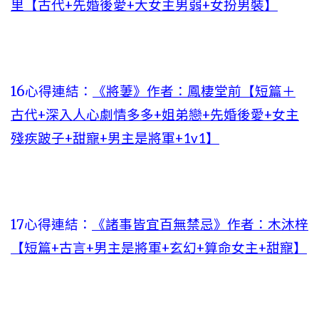
里【古代+先婚後愛+大女主男弱+女扮男裝】
16心得連結：
《將萋》作者：鳳棲堂前【短篇＋
古代+深入人心劇情多多+姐弟戀+先婚後愛+女主
殘疾跛子+甜寵+男主是將軍+1v1】
17心得連結：
《諸事皆宜百無禁忌》作者：木沐梓
【短篇+古言+男主是將軍+玄幻+算命女主+甜寵】