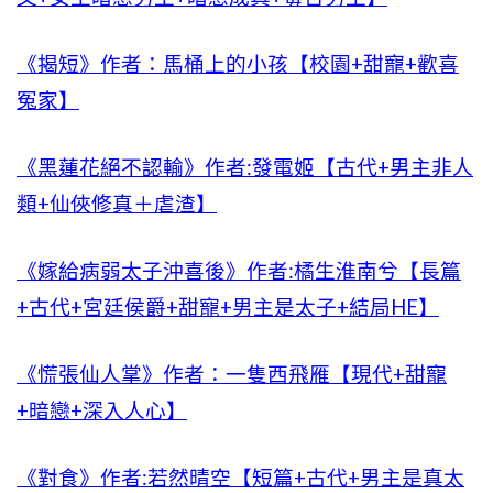
《揭短》作者：馬桶上的小孩【校園+甜寵+歡喜
冤家】
《黑蓮花絕不認輸》作者:發電姬【古代+男主非人
類+仙俠修真＋虐渣】
《嫁給病弱太子沖喜後》作者:橘生淮南兮【長篇
+古代+宮廷侯爵+甜寵+男主是太子+結局HE】
《慌張仙人掌》作者：一隻西飛雁【現代+甜寵
+暗戀+深入人心】
《對食》作者:若然晴空【短篇+古代+男主是真太