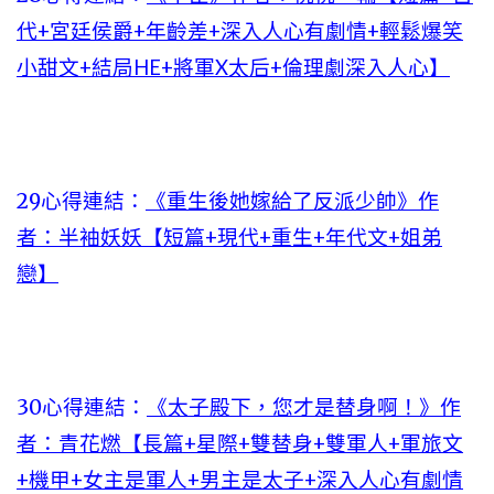
代+宮廷侯爵+年齡差+深入人心有劇情+輕鬆爆笑
小甜文+結局HE+將軍X太后+倫理劇深入人心】
29心得連結：
《重生後她嫁給了反派少帥》作
者：半袖妖妖【短篇+現代+重生+年代文+姐弟
戀】
30心得連結：
《太子殿下，您才是替身啊！》作
者：青花燃【長篇+星際+雙替身+雙軍人+軍旅文
+機甲+女主是軍人+男主是太子+深入人心有劇情