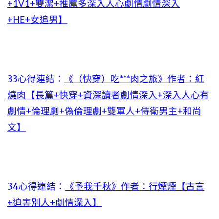
+1V1+雙潔+推薦多深入人心劇情劇情深入
+HE+女追男】
33心得連結：
《（快穿）吃***肉之旅》作者：紅
燒肉【長篇+快穿+資深讀者劇情深入+深入人心有
劇情+倫理劇+偽倫理劇+雙軍人+侍衛男主+和尚
文】
34心得連結：
《予我千秋》作者：行煙煙【古言
+迫害別人+劇情深入】