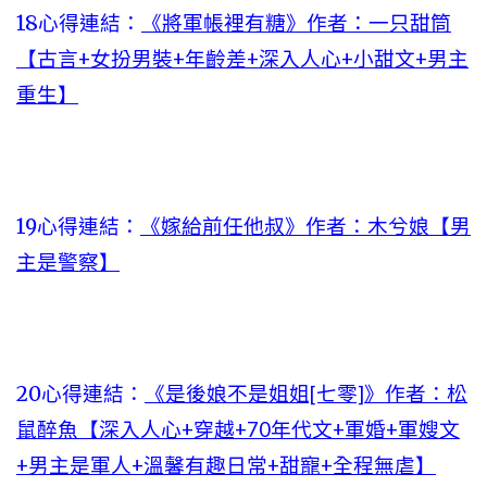
18心得連結：
《將軍帳裡有糖》作者：一只甜筒
【古言+女扮男裝+年齡差+深入人心+小甜文+男主
重生】
19心得連結：
《嫁給前任他叔》作者：木兮娘【男
主是警察】
20心得連結：
《是後娘不是姐姐[七零]》作者：松
鼠醉魚【深入人心+穿越+70年代文+軍婚+軍嫂文
+男主是軍人+溫馨有趣日常+甜寵+全程無虐】