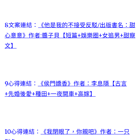
8文案連結：
《他是我的不接受反駁/出版書名：甜
心意意》作者:醬子貝【短篇+娛樂圈+女追男+甜寵
文】
9心得連結：
《侯門嬌香》作者：李息隱【古言
+先婚後愛+種田+一夜開車+高嫁】
10心得連結：
《我閉眼了，你親吧》作者：一只