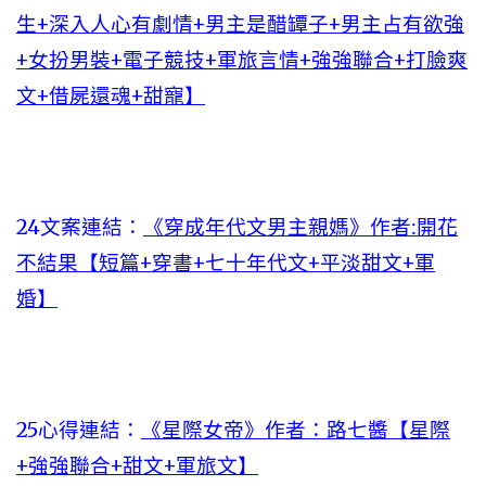
生+深入人心有劇情+男主是醋罈子+男主占有欲強
+女扮男裝+電子競技+軍旅言情+強強聯合+打臉爽
文+借屍還魂+甜寵】
24文案連結：
《穿成年代文男主親媽》作者:開花
不結果【短篇+穿書+七十年代文+平淡甜文+軍
婚】
25心得連結：
《星際女帝》作者：路七醬【星際
+強強聯合+甜文+軍旅文】