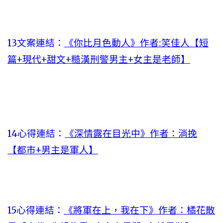
13文案連結：
《你比月色動人》作者:笑佳人【短
篇+現代+甜文+糙漢刑警男主+女主是老師】
14心得連結：
《深情露在目光中》作者：淌挽
【都市+男主是軍人】
15心得連結：
《將軍在上，我在下》作者：橘花散