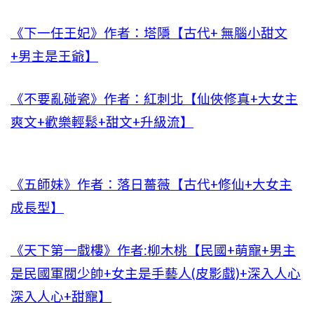
《下一任王妃》作者：塔隱【古代+ 無腦小甜文
+男主是王爺】
《不要亂碰瓷》作者：紅刺北【仙俠修真+大女主
爽文+歡樂輕鬆+甜文+升級流】
《五師妹》作者：落日薔薇【古代+修仙+大女主
成長型】
《天下第一戲樓》作者:柳木桃【民國+萌寵+男主
是民國軍閥少帥+女主是手藝人(皮影戲)+深入人心
深入人心+甜寵】