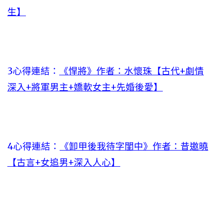
生】
3心得連結：
《悍將》作者：水懷珠【古代+劇情
深入+將軍男主+嬌軟女主+先婚後愛】
4心得連結：
《卸甲後我待字閨中》作者：昔邀曉
【古言+女追男+深入人心】