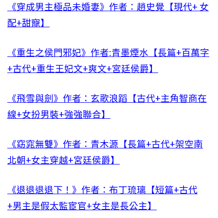
《穿成男主極品未婚妻》作者：趙史覺【現代+ 女
配+甜寵】
《重生之侯門邪妃》作者:青墨煙水【長篇+百萬字
+古代+重生王妃文+爽文+宮廷侯爵】
《飛雪與劍》作者：玄歌浪蹈【古代+主角智商在
線+女扮男裝+強強聯合】
《窈窕無雙》作者：青木源【長篇+古代+架空南
北朝+女主穿越+宮廷侯爵】
《退退退退下！》作者：布丁琉璃【短篇+古代
+男主是假太監宦官+女主是長公主】