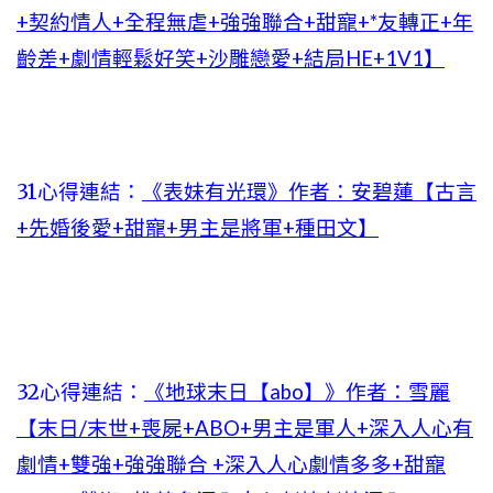
+契約情人+全程無虐+強強聯合+甜寵+*友轉正+年
齡差+劇情輕鬆好笑+沙雕戀愛+結局HE+1V1】
31心得連結：
《表妹有光環》作者：安碧蓮【古言
+先婚後愛+甜寵+男主是將軍+種田文】
32心得連結：
《地球末日【abo】》作者：雪麗
【末日/末世+喪屍+ABO+男主是軍人+深入人心有
劇情+雙強+強強聯合 +深入人心劇情多多+甜寵