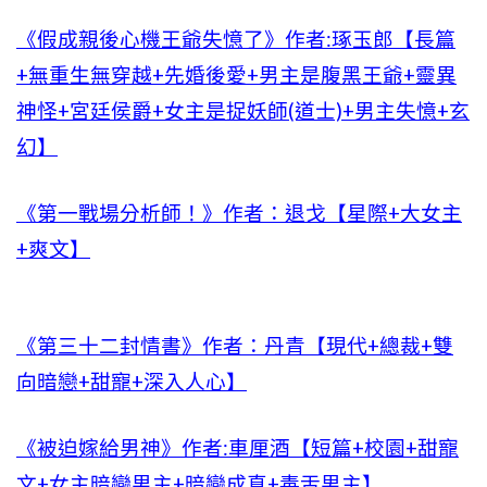
《假成親後心機王爺失憶了》作者:琢玉郎【長篇
+無重生無穿越+先婚後愛+男主是腹黑王爺+靈異
神怪+宮廷侯爵+女主是捉妖師(道士)+男主失憶+玄
幻】
《第一戰場分析師！》作者：退戈【星際+大女主
+爽文】
《第三十二封情書》作者：丹青【現代+總裁+雙
向暗戀+甜寵+深入人心】
《被迫嫁給男神》作者:車厘酒【短篇+校園+甜寵
文+女主暗戀男主+暗戀成真+毒舌男主】