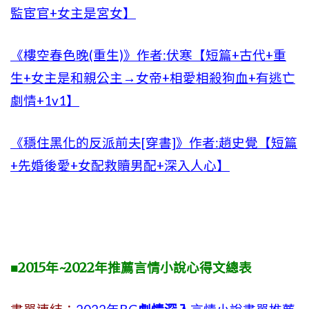
監宦官+女主是宮女】
《樓空春色晚(重生)》作者:伏寒【短篇+古代+重
生+女主是和親公主→女帝+相愛相殺狗血+有逃亡
劇情+1v1】
《穩住黑化的反派前夫[穿書]》作者:趙史覺【短篇
+先婚後愛+女配救贖男配+深入人心】
■2015年~2022年推薦言情小說心得文總表