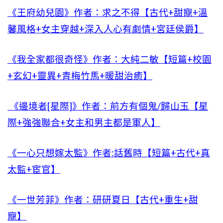
《王府幼兒園》作者：求之不得【古代+甜寵+溫
馨風格+女主穿越+深入人心有劇情+宮廷侯爵】
《我全家都很奇怪》作者：大純二敏【短篇+校園
+玄幻+靈異+青梅竹馬+暖甜治癒】
《邊境者[星際]》作者：前方有個鬼/歸山玉【星
際+強強聯合+女主和男主都是軍人】
《一心只想嫁太監》作者:話舊時【短篇+古代+真
太監+宦官】
《一世芳菲》作者：研研夏日【古代+重生+甜
寵】