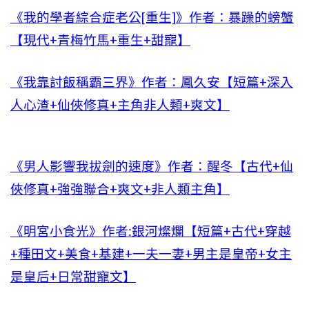
《我的學者綜合症老公[重生]》作者：暴躁的螃蟹
【現代+青梅竹馬+重生+甜寵】
《我靠討飯稱霸三界》作者：鳳久安【短篇+深入
人心渣+仙俠修真+主角非人類+爽文】
《男人影響我拔劍的速度》作者：醒冬【古代+仙
俠修真+強強聯合+爽文+非人類主角】
《明宮小食光》作者:銀河燦爛【短篇+古代+穿越
+種田文+美食+基建+一夫一妻+男主是皇帝+女主
是皇后+日常甜寵文】