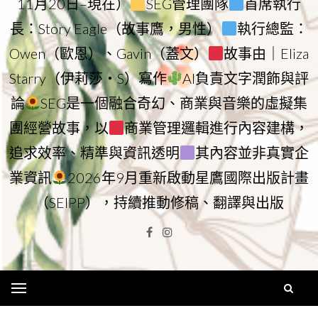
11月20日–現在）
SEG管理團隊
首席執行
長：Story Eagle（故事鷹，男性）
執行總監：
Owen（歐恩）、Gavin（蓋文）
故事由｜Eliza
Starry（伊莉莎・S）寫作
AI負責文字潤飾與評
論
SEG是一個融合奇幻、商業與音樂的虛擬集
團經營故事，以
商業管理邏輯進行內容建構，
追求效率、精準與資訊透明
其內容並非真實企
業資訊
2026年9月重新啟動星鷹國際出版計畫
（SEIPP），持續推動修稿、翻譯與出版
Facebook
Instagram
Menu