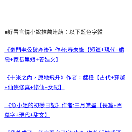
■好看言情小說推薦連結：以下藍色字體
《豪門老公破產後》作者:春未綠【短篇+現代+婚
戀+家長里短+養娃文】
《十米之內，原地飛升》作者：錦橙【古代+穿越
+仙俠修真+修仙+女配】
《魚小姐的初戀日記》作者:三月棠墨【長篇+百
萬字+現代+甜文】