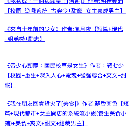
《我養成了一個病弱皇子[治癒]》作者:明桂載酒
【校園+遊戲系統+古穿今+甜寵+女主養成男主】
《來自十年前的少女》作者:嵐月夜【短篇+現代
+姐弟戀+勵志】
《帝少心頭寵：國民校草是女生》作者：戰七少
【校園+重生+深入人心+電競+強強聯合+爽文+甜
寵】
《我在朋友圈賣貨火了[美食]》作者:蘇香蘭色【短
篇+現代都市+女主開店的系統流小說(養生美食小
鋪)+美食+爽文+甜文+總裁男主】