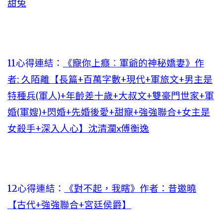
甜兔
11心得連結：
《寵你上癮︰軍爺的神秘嬌妻》作
者: 久陌離【長篇+百萬字數+現代+軍旅文+男主是
特種兵(軍人)+年齡差十歲+大叔文+雙豪門世家+軍
婚(軍嫂)+閃婚+先婚後愛+甜寵+強強聯合+女主是
女殺手+深入人心】沈清瀾x傅衡逸
12心得連結：
《對不起，我瞎》作者：昔邀曉
【古代+強強聯合+宮廷侯爵】