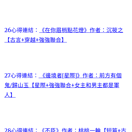
26心得連結：
《在你眉梢點花燈》作者：沉筱之
【古言+穿越+強強聯合】
27心得連結：
《邊境者[星際]》作者：前方有個
鬼/歸山玉【星際+強強聯合+女主和男主都是軍
人】
28心得連結：
《不臣》作者：桃桃一輪【短篇+古