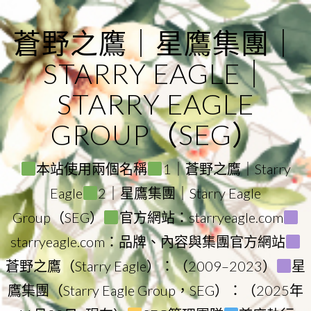
Skip
to
蒼野之鷹｜星鷹集團｜
content
STARRY EAGLE｜
STARRY EAGLE
GROUP（SEG）
本站使用兩個名稱
1｜蒼野之鷹｜Starry
Eagle
2｜星鷹集團｜Starry Eagle
Group（SEG）
官方網站：starryeagle.com
starryeagle.com：品牌、內容與集團官方網站
蒼野之鷹（Starry Eagle）：（2009–2023）
星
鷹集團（Starry Eagle Group，SEG）：（2025年