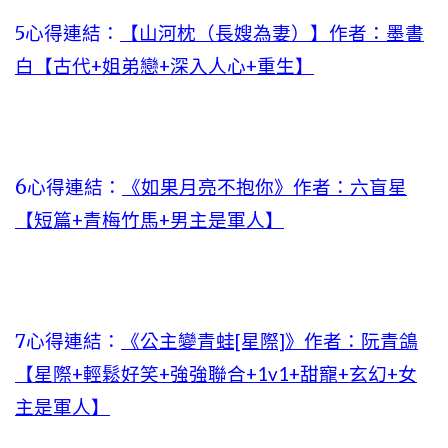
5心得連結：
【山河枕（長嫂為妻）】作者：墨書
白【古代+姐弟戀+深入人心+重生】
6心得連結：
《如果月亮不抱你》作者：六盲星
【短篇+青梅竹馬+男主是軍人】
7心得連結：
《公主變青蛙[星際]》作者：阮青鴿
【星際+輕鬆好笑+強強聯合+1v1+甜寵+玄幻+女
主是軍人】