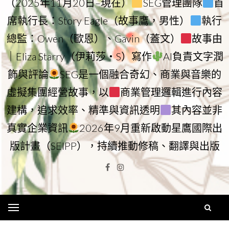
（2025年11月20日–現在）
SEG管理團隊
首
席執行長：Story Eagle（故事鷹，男性）
執行
總監：Owen（歐恩）、Gavin（蓋文）
故事由
｜Eliza Starry（伊莉莎・S）寫作
AI負責文字潤
飾與評論
SEG是一個融合奇幻、商業與音樂的
虛擬集團經營故事，以
商業管理邏輯進行內容
建構，追求效率、精準與資訊透明
其內容並非
真實企業資訊
2026年9月重新啟動星鷹國際出
版計畫（SEIPP），持續推動修稿、翻譯與出版
Facebook
Instagram
Menu