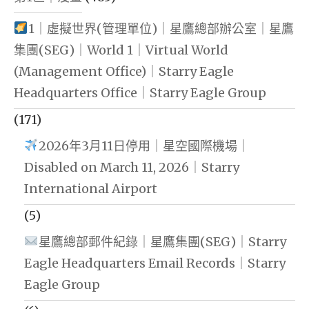
1｜虛擬世界(管理單位)｜星鷹總部辦公室｜星鷹
集團(SEG)｜World 1｜Virtual World
(Management Office)｜Starry Eagle
Headquarters Office｜Starry Eagle Group
(171)
2026年3月11日停用｜星空國際機場｜
Disabled on March 11, 2026｜Starry
International Airport
(5)
星鷹總部郵件紀錄｜星鷹集團(SEG)｜Starry
Eagle Headquarters Email Records｜Starry
Eagle Group