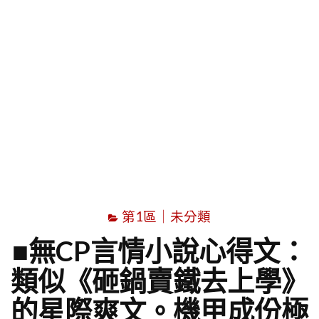
字
第1區｜未分類
■無CP言情小說心得文：
類似《砸鍋賣鐵去上學》
的星際爽文。機甲成份極