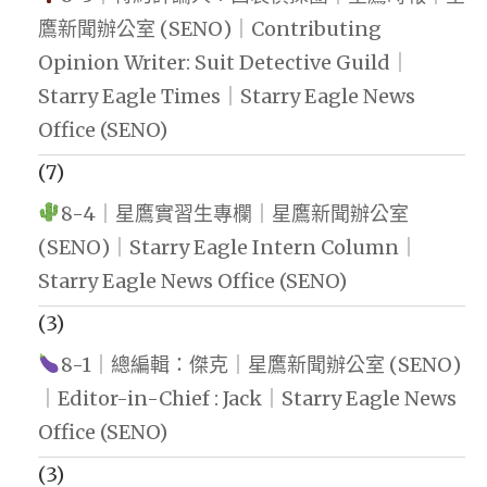
鷹新聞辦公室 (SENO)｜Contributing
Opinion Writer: Suit Detective Guild｜
Starry Eagle Times｜Starry Eagle News
Office (SENO)
(7)
8-4｜星鷹實習生專欄｜星鷹新聞辦公室
(SENO)｜Starry Eagle Intern Column｜
Starry Eagle News Office (SENO)
(3)
8-1｜總編輯：傑克｜星鷹新聞辦公室 (SENO)
｜Editor-in-Chief : Jack｜Starry Eagle News
Office (SENO)
(3)