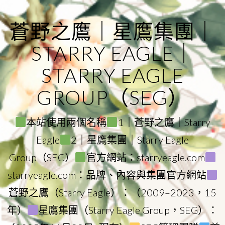
Skip
to
蒼野之鷹｜星鷹集團｜
content
STARRY EAGLE｜
STARRY EAGLE
GROUP（SEG）
本站使用兩個名稱
1｜蒼野之鷹｜Starry
Eagle
2｜星鷹集團｜Starry Eagle
Group（SEG）
官方網站：starryeagle.com
starryeagle.com：品牌、內容與集團官方網站
蒼野之鷹（Starry Eagle）：（2009–2023，15
年）
星鷹集團（Starry Eagle Group，SEG）：