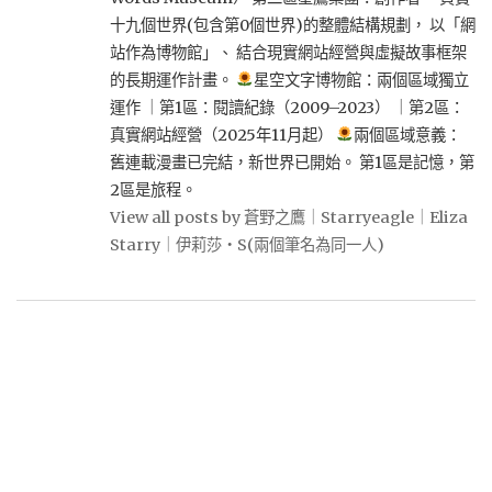
十九個世界(包含第0個世界)的整體結構規劃， 以「網
站作為博物館」、 結合現實網站經營與虛擬故事框架
的長期運作計畫。
星空文字博物館：兩個區域獨立
運作 ｜第1區：閱讀紀錄（2009–2023） ｜第2區：
真實網站經營（2025年11月起）
兩個區域意義：
舊連載漫畫已完結，新世界已開始。 第1區是記憶，第
2區是旅程。
View all posts by 蒼野之鷹｜Starryeagle｜Eliza
Starry｜伊莉莎・S(兩個筆名為同一人)