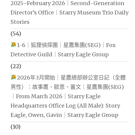
2025–February 2026｜Second-Generation
Director’s Office｜Starry Museum Trio Daily
Stories
(54)
1-6｜狐狸偵探團｜星鷹集團(SEG)｜Fox
Detective Guild｜Starry Eagle Group
(22)
2026年3月開始｜星鷹總部辦公室日記（全體
男性）：故事鷹、歐恩、蓋文｜星鷹集團(SEG)
｜From March 2026｜Starry Eagle
Headquarters Office Log (All Male): Story
Eagle, Owen, Gavin｜Starry Eagle Group
(10)