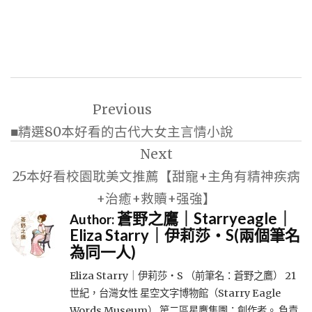
文
Previous
章
■精選80本好看的古代大女主言情小說
導
Next
覽
25本好看校園耽美文推薦【甜寵+主角有精神疾病
+治癒+救贖+强強】
蒼野之鷹｜Starryeagle｜
Author:
Eliza Starry｜伊莉莎・S(兩個筆名
為同一人)
Eliza Starry｜伊莉莎・S （前筆名：蒼野之鷹） 21
世紀，台灣女性 星空文字博物館（Starry Eagle
Words Museum） 第二區星鷹集團：創作者。 負責