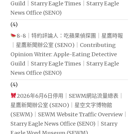
Guild｜Starry Eagle Times｜Starry Eagle
News Office (SENO)
(4)
8-8｜特約評論人：吃蘋果偵探團｜星鷹時報
｜星鷹新聞辦公室 (SENO)｜Contributing
Opinion Writer: Apple-Eating Detective
Guild｜Starry Eagle Times｜Starry Eagle
News Office (SENO)
(4)
2026年6月6日停用｜SEWM網站流量總表｜
星鷹新聞辦公室 (SENO)｜星空文字博物館
(SEWM)｜SEWM Website Traffic Overview｜
Starry Eagle News Office (SENO)｜Starry
Eagle Word Museum (SEWM)