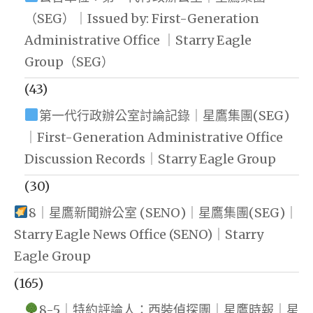
（SEG）｜Issued by: First-Generation
Administrative Office ｜Starry Eagle
Group（SEG）
(43)
第一代行政辦公室討論記錄｜星鷹集團(SEG)
｜First-Generation Administrative Office
Discussion Records｜Starry Eagle Group
(30)
8｜星鷹新聞辦公室 (SENO)｜星鷹集團(SEG)｜
Starry Eagle News Office (SENO)｜Starry
Eagle Group
(165)
8-5｜特約評論人：西裝偵探團｜星鷹時報｜星