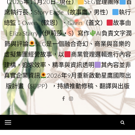
（2025年11月20日–現在）
SEG管理團隊
首
席執行長：Story Eagle（故事鷹，男性）
執行
總監：Owen（歐恩）、Gavin（蓋文）
故事由
｜Eliza Starry（伊莉莎・S）寫作
AI負責文字潤
飾與評論
SEG是一個融合奇幻、商業與音樂的
虛擬集團經營故事，以
商業管理邏輯進行內容
建構，追求效率、精準與資訊透明
其內容並非
真實企業資訊
2026年9月重新啟動星鷹國際出
版計畫（SEIPP），持續推動修稿、翻譯與出版
Facebook
Instagram
Menu