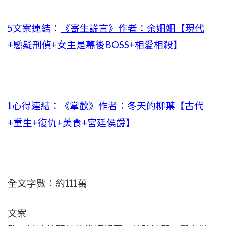
5文案連結：
《寄生謊言》作者：余姍姍【現代
+懸疑刑偵+女主是幕後BOSS+相愛相殺】
1心得連結：
《掌歡》作者：冬天的柳葉【古代
+重生+復仇+美食+宮廷侯爵】
全文字數：約111萬
文案