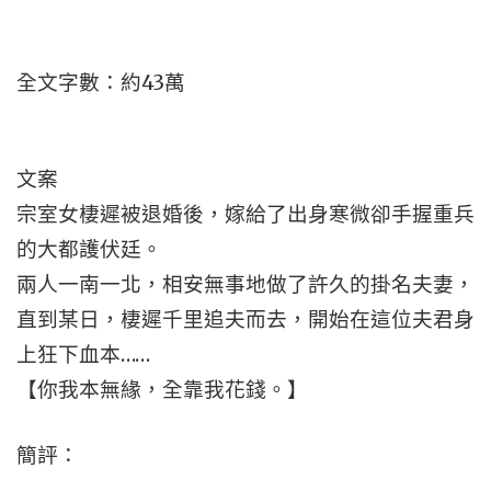
全文字數：約43萬
文案
宗室女棲遲被退婚後，嫁給了出身寒微卻手握重兵
的大都護伏廷。
兩人一南一北，相安無事地做了許久的掛名夫妻，
直到某日，棲遲千里追夫而去，開始在這位夫君身
上狂下血本……
【你我本無緣，全靠我花錢。】
簡評：