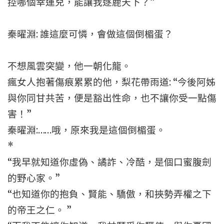
控哪個幸運兒，能讓我逐鹿天下？”
秦曜淵: 誰這麼可憐，會做這個倒楣蛋？
不想風雲突變，他一朝化龍。
瘋女人抱著傷痕累累的他，梨花帶雨道: “今後阿姊
與你同甘共苦，便是豁出性命，也不讓你受一點傷
害！”
秦曜淵:……哦，原來我是這個倒楣蛋。
*
“我早就知道你虛偽、譎詐、冷酷，是個口蜜腹劍
的野心家。”
“也知道你的抱負、賢能、驕傲，和挾勢弄權之下
的帝王之仁。 ”