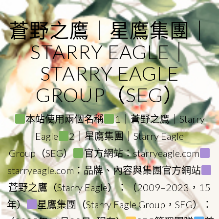
Skip
to
蒼野之鷹｜星鷹集團｜
content
STARRY EAGLE｜
STARRY EAGLE
GROUP（SEG）
本站使用兩個名稱
1｜蒼野之鷹｜Starry
Eagle
2｜星鷹集團｜Starry Eagle
Group（SEG）
官方網站：starryeagle.com
starryeagle.com：品牌、內容與集團官方網站
蒼野之鷹（Starry Eagle）：（2009–2023，15
年）
星鷹集團（Starry Eagle Group，SEG）：