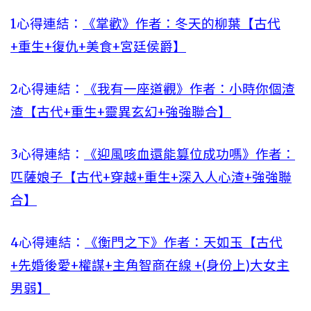
1心得連結：
《掌歡》作者：冬天的柳葉【古代
+重生+復仇+美食+宮廷侯爵】
2心得連結：
《我有一座道觀》作者：小時你個渣
渣【古代+重生+靈異玄幻+強強聯合】
3心得連結：
《迎風咳血還能篡位成功嗎》作者：
匹薩娘子【古代+穿越+重生+深入人心渣+強強聯
合】
4心得連結：
《衡門之下》作者：天如玉【古代
+先婚後愛+權謀+主角智商在線 +(身份上)大女主
男弱】