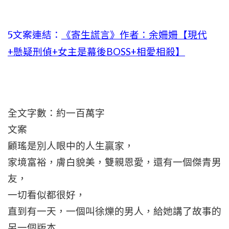
5文案連結：
《寄生謊言》作者：余姍姍【現代
+懸疑刑偵+女主是幕後BOSS+相愛相殺】
全文字數：約一百萬字
文案
顧瑤是別人眼中的人生贏家，
家境富裕，膚白貌美，雙親恩愛，還有一個傑青男
友，
一切看似都很好，
直到有一天，一個叫徐爍的男人，給她講了故事的
另一個版本……