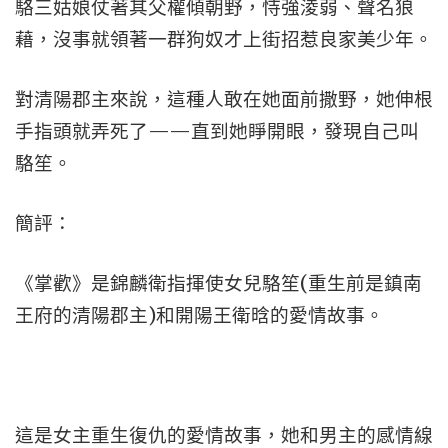
駱三姑娘仗著其父權傾朝野，恃強淩弱、聲名狼
藉，沒事就領著一群狗奴才上街招惹良家美少年。
對清陽郡主來說，這種人敢在她面前撒野，她伸根
手指頭就弄死了——直到她睜開眼，發現自己叫
駱笙。
簡評：
《掌歡》是錦麟衛指揮使女兒駱笙(重生前是鎮南
王府的清陽郡主)和開陽王衛晗的愛情故事。
這是女主重生復仇的愛情故事，她和男主的感情線