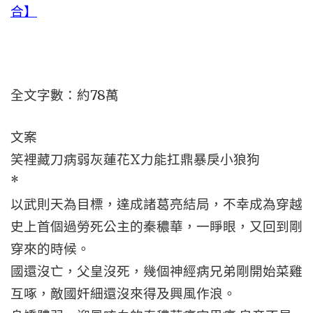
合】
全文字數：約78萬
文案
笑裡藏刀病弱灰蓮花X力能扛鼎暴戾小狼狗
*
以武則天為目標，達成諸葛亮結局，不幸成為穿越
史上首個過勞死公主的秦穠華，一睜眼，又回到剛
穿來的時候。
國還沒亡，父皇沒死，幾個神經病兄弟剛開始菜雞
互啄，敵國奸細還沒來得及興風作浪。