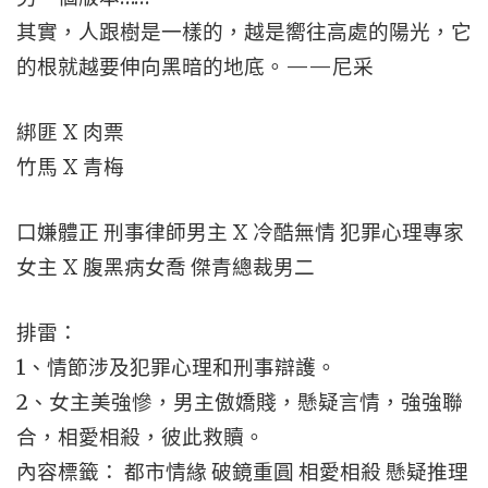
其實，人跟樹是一樣的，越是嚮往高處的陽光，它
的根就越要伸向黑暗的地底。——尼采
綁匪 X 肉票
竹馬 X 青梅
口嫌體正 刑事律師男主 X 冷酷無情 犯罪心理專家
女主 X 腹黑病女喬 傑青總裁男二
排雷：
1、情節涉及犯罪心理和刑事辯護。
2、女主美強慘，男主傲嬌賤，懸疑言情，強強聯
合，相愛相殺，彼此救贖。
內容標籤： 都市情緣 破鏡重圓 相愛相殺 懸疑推理