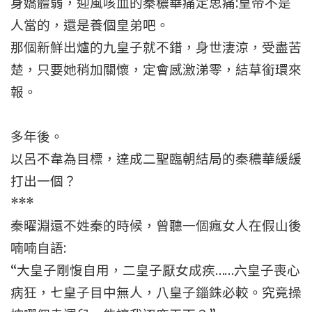
身嬌體弱，迎風咳血的秦穠華痛定思痛:皇帝不是
人當的，還是養個皇弟吧。
那個新鮮出爐的九皇子就不錯，身世淒涼，受盡苦
楚，只要她稍加關懷，定會感激涕零，結草銜環來
報。
多年後。
以呂不韋為目標，達成二聖臨朝結局的秦穠華緩緩
打出一個？
***
秦曜淵還不姓秦的時候，曾聽一個瘋女人在假山後
喃喃自語:
“大皇子剛愎自用，二皇子厭女成疾……六皇子喪心
病狂，七皇子目中無人，八皇子錙銖必較。究竟操