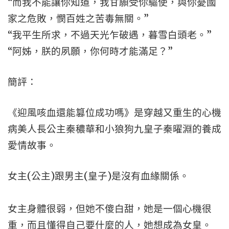
“而我不能讓你知道，我甘願受你驅使，與你憂國
家之危敗，憫百姓之苦毒無關。”
“我平生所求，不過天光乍破遇，暮雪白頭老。”
“阿姊，朕的夙願，你何時才能滿足？”
簡評：
《迎風咳血還能篡位成功嗎》是穿越又重生的心機
病美人長公主秦穠華和小狼狗九皇子秦曜淵的養成
愛情故事。
女主(公主)跟男主(皇子)是沒有血緣關係。
女主身體很弱，但她不傻白甜，她是一個心機很
重，而且懂得自己要什麼的人，她想成為女皇。