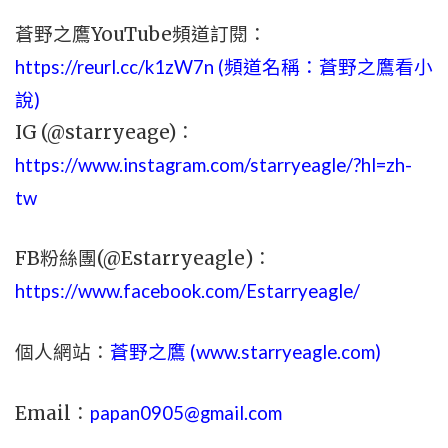
蒼野之鷹YouTube頻道訂閱：
https://reurl.cc/k1zW7n (頻道名稱：蒼野之鷹看小
說)
IG (@starryeage)：
https://www.instagram.com/starryeagle/?hl=zh-
tw
FB粉絲團(@Estarryeagle)：
https://www.facebook.com/Estarryeagle/
個人網站：
蒼野之鷹 (
www.
starryeagle.com
)
Email：
papan0905@gmail.com