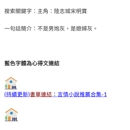
搜索關鍵字：主角：陸志城宋明寶
一句話簡介：不是男炮灰，是媳婦灰。
藍色字體為心得文
連結
(持續更新)
書單連結
：言情小說推薦合集-1