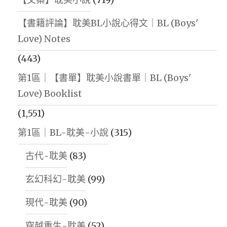
【書籍評論】耽美BL小說心得文｜BL (Boys'
Love) Notes
(443)
第1區｜【書單】耽美小說書單｜BL (Boys'
Love) Booklist
(1,551)
第1區｜BL-耽美-小說
(315)
古代-耽美
(83)
玄幻科幻-耽美
(99)
現代-耽美
(90)
穿越重生-耽美
(52)