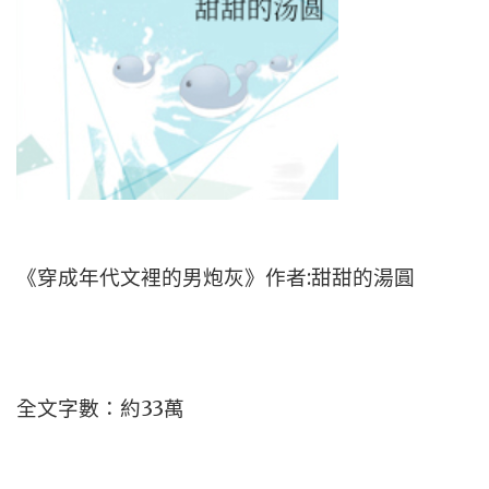
《穿成年代文裡的男炮灰》作者:甜甜的湯圓
全文字數：約33萬