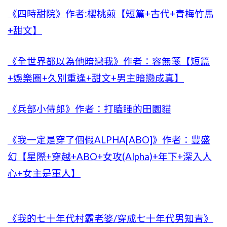
《四時甜院》作者:櫻桃煎【短篇+古代+青梅竹馬
+甜文】
《全世界都以為他暗戀我》作者：容無箋【短篇
+娛樂圈+久別重逢+甜文+男主暗戀成真】
《兵部小侍郎》作者：打瞌睡的田園貓
《我一定是穿了個假ALPHA[ABO]》作者：豐盛
幻【星際+穿越+ABO+女攻(Alpha)+年下+深入人
心+女主是軍人】
《我的七十年代村霸老婆/穿成七十年代男知青》