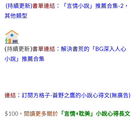
(持續更新)
書單連結
：「言情小說」推薦合集-2，
其他類型
(持續更新)
書單連結
：解決書荒的「BG深入人心
小說」推薦合集
連結
：訂閱方格子-蒼野之鷹的小說心得文(無廣告)
$100
，閱讀更多關於
「言情+耽美」小說心得長文