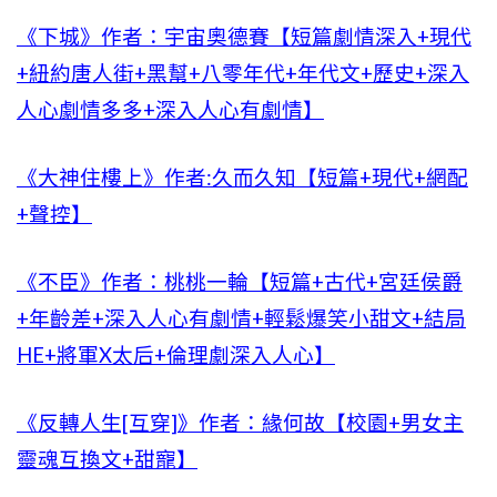
《下城》作者：宇宙奧德賽【短篇劇情深入+現代
+紐約唐人街+黑幫+八零年代+年代文+歷史+深入
人心劇情多多+深入人心有劇情】
《大神住樓上》作者:久而久知【短篇+現代+網配
+聲控】
《不臣》作者：桃桃一輪【短篇+古代+宮廷侯爵
+年齡差+深入人心有劇情+輕鬆爆笑小甜文+結局
HE+將軍X太后+倫理劇深入人心】
《反轉人生[互穿]》作者：緣何故【校園+男女主
靈魂互換文+甜寵】