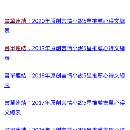
書單連結：
2020年原創言情小說5星推薦心得文總
表
書單連結：
2019年
原創言情小說5星推薦心得文總
表
書單連結：2018年原創言情小說5星推薦心得文總
表
書單連結：2017年原創言情小說5星推薦書單心得
文總表