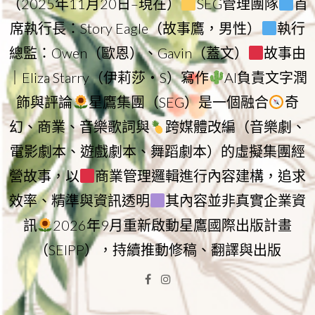
（2025年11月20日–現在）
SEG管理團隊
首
席執行長：Story Eagle（故事鷹，男性）
執行
總監：Owen（歐恩）、Gavin（蓋文）
故事由
｜Eliza Starry（伊莉莎・S）寫作
AI負責文字潤
飾與評論
星鷹集團（SEG）是一個融合
奇
幻、商業、音樂歌詞與
跨媒體改編（音樂劇、
電影劇本、遊戲劇本、舞蹈劇本）的虛擬集團經
營故事，以
商業管理邏輯進行內容建構，追求
效率、精準與資訊透明
其內容並非真實企業資
訊
2026年9月重新啟動星鷹國際出版計畫
（SEIPP），持續推動修稿、翻譯與出版
Facebook
Instagram