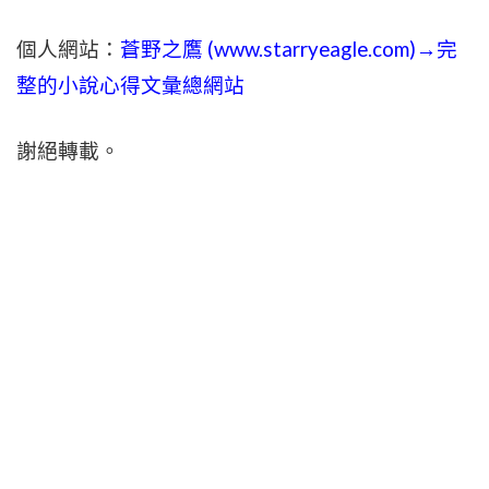
個人網站：
蒼野之鷹 (
www.
starryeagle.com
)→完
整的小說心得文彙總網站
謝絕轉載。