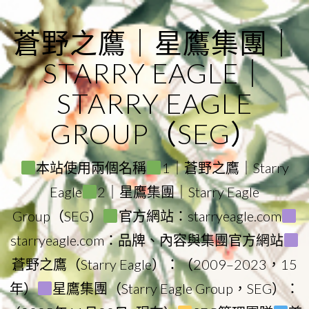
Skip
to
蒼野之鷹｜星鷹集團｜
content
STARRY EAGLE｜
STARRY EAGLE
GROUP（SEG）
本站使用兩個名稱
1｜蒼野之鷹｜Starry
Eagle
2｜星鷹集團｜Starry Eagle
Group（SEG）
官方網站：starryeagle.com
starryeagle.com：品牌、內容與集團官方網站
蒼野之鷹（Starry Eagle）：（2009–2023，15
年）
星鷹集團（Starry Eagle Group，SEG）：