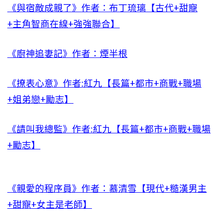
《與宿敵成親了》作者：布丁琉璃【古代+甜寵
+主角智商在線+強強聯合】
《廚神追妻記》作者：煙半根
《撩表心意》作者:紅九【長篇+都市+商戰+職場
+姐弟戀+勵志】
《請叫我總監》作者:紅九【長篇+都市+商戰+職場
+勵志】
《親愛的程序員》作者：慕清雪【現代+糙漢男主
+甜寵+女主是老師】