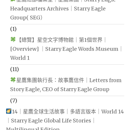
Headquarters Archives｜Starry Eagle
Group( SEG）
(1)
【總覽】星空文字博物館｜第1個世界｜
[Overview] ｜Starry Eagle Words Museum｜
World 1
(11)
星鷹集團執行長：故事鷹信件｜Letters from
Story Eagle, CEO of Starry Eagle Group
(7)
14｜星鷹全球生活故事｜多語言版本｜World 14
｜Starry Eagle Global Life Stories｜
Multilingual Edition