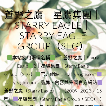
Skip
to
蒼野之鷹｜星鷹集團｜
content
STARRY EAGLE｜
STARRY EAGLE
GROUP（SEG）
本站使用兩個名稱
1｜蒼野之鷹｜Starry
Eagle
2｜星鷹集團｜Starry Eagle
Group（SEG）
官方網站：starryeagle.com
starryeagle.com：品牌、內容與集團官方網站
蒼野之鷹（Starry Eagle）：（2009–2023，15
年）
星鷹集團（Starry Eagle Group，SEG）：