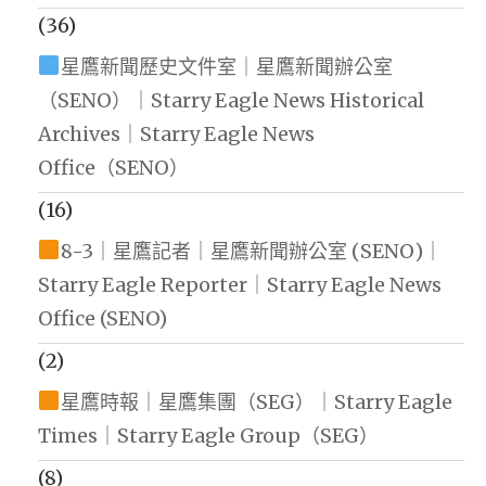
(36)
星鷹新聞歷史文件室｜星鷹新聞辦公室
（SENO）｜Starry Eagle News Historical
Archives｜Starry Eagle News
Office（SENO）
(16)
8-3｜星鷹記者｜星鷹新聞辦公室 (SENO)｜
Starry Eagle Reporter｜Starry Eagle News
Office (SENO)
(2)
星鷹時報｜星鷹集團（SEG）｜Starry Eagle
Times｜Starry Eagle Group（SEG）
(8)