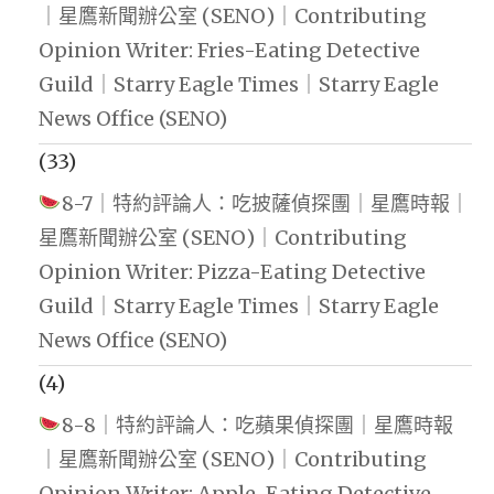
｜星鷹新聞辦公室 (SENO)｜Contributing
Opinion Writer: Fries-Eating Detective
Guild｜Starry Eagle Times｜Starry Eagle
News Office (SENO)
(33)
8-7｜特約評論人：吃披薩偵探團｜星鷹時報｜
星鷹新聞辦公室 (SENO)｜Contributing
Opinion Writer: Pizza-Eating Detective
Guild｜Starry Eagle Times｜Starry Eagle
News Office (SENO)
(4)
8-8｜特約評論人：吃蘋果偵探團｜星鷹時報
｜星鷹新聞辦公室 (SENO)｜Contributing
Opinion Writer: Apple-Eating Detective