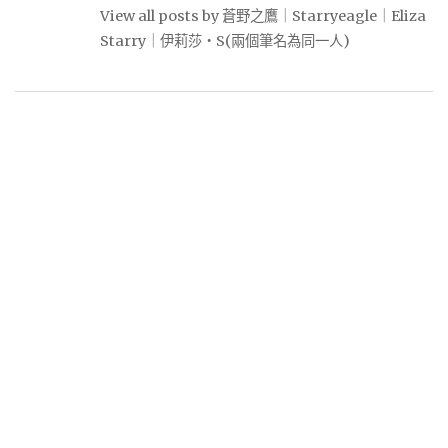
View all posts by 蒼野之鷹｜Starryeagle｜Eliza
Starry｜伊莉莎・S(兩個筆名為同一人)