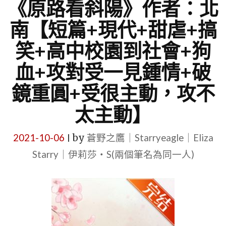
《原路看斜陽》作者：北
南【短篇+現代+甜虐+搞
笑+高中校園到社會+狗
血+攻對受一見鍾情+破
鏡重圓+受很主動，攻不
太主動】
2021-10-06
by
蒼野之鷹｜Starryeagle｜Eliza
|
Starry｜伊莉莎・S(兩個筆名為同一人)