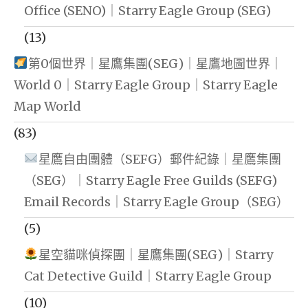
Office (SENO)｜Starry Eagle Group (SEG)
(13)
第0個世界｜星鷹集團(SEG)｜星鷹地圖世界｜
World 0｜Starry Eagle Group｜Starry Eagle
Map World
(83)
星鷹自由團體（SEFG）郵件紀錄｜星鷹集團
（SEG）｜Starry Eagle Free Guilds (SEFG)
Email Records｜Starry Eagle Group（SEG）
(5)
星空貓咪偵探團｜星鷹集團(SEG)｜Starry
Cat Detective Guild｜Starry Eagle Group
(10)