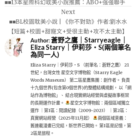
■■13本星際科幻耽美小說推薦：ABO+强強聯手
導
Next
覽
■■BL校園耽美小說 | 《你不對勁》作者:劉水水
【短篇+校園+甜寵文+受很主動+攻不太主動】
蒼野之鷹｜Starryeagle｜
Author:
Eliza Starry｜伊莉莎・S(兩個筆名
為同一人)
Eliza Starry｜伊莉莎・S （前筆名：蒼野之鷹） 21
世紀，台灣女性 星空文字博物館（Starry Eagle
Words Museum） 第二區星鷹集團：創作者。 負責
十九個世界(包含第0個世界)的整體結構規劃， 以「網
站作為博物館」、 結合現實網站經營與虛擬故事框架
的長期運作計畫。
星空文字博物館：兩個區域獨立
運作 ｜第1區：閱讀紀錄（2009–2023） ｜第2區：
真實網站經營（2025年11月起）
兩個區域意義：
舊連載漫畫已完結，新世界已開始。 第1區是記憶，第
2區是旅程。