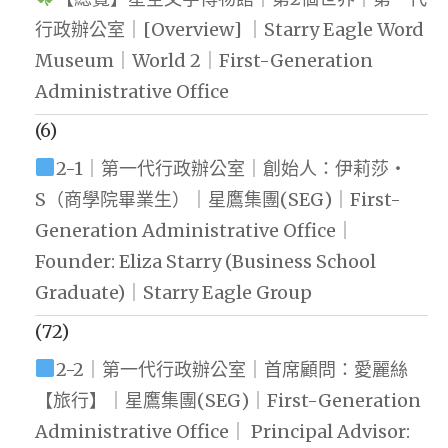
行政辦公室｜[Overview] ｜Starry Eagle Word
Museum｜World 2｜First-Generation
Administrative Office
(6)
2-1｜第一代行政辦公室｜創始人：伊莉莎・
S（商學院畢業生）｜星鷹集團(SEG)｜First-
Generation Administrative Office｜
Founder: Eliza Starry (Business School
Graduate)｜Starry Eagle Group
(72)
2-2｜第一代行政辦公室｜首席顧問：愛麗絲
【旅行】｜星鷹集團(SEG)｜First-Generation
Administrative Office｜ Principal Advisor: