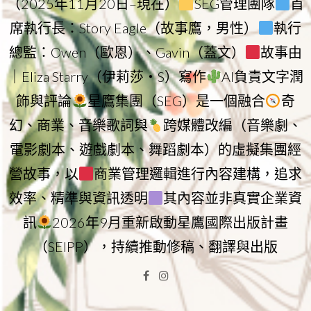
（2025年11月20日–現在）
SEG管理團隊
首
席執行長：Story Eagle（故事鷹，男性）
執行
總監：Owen（歐恩）、Gavin（蓋文）
故事由
｜Eliza Starry（伊莉莎・S）寫作
AI負責文字潤
飾與評論
星鷹集團（SEG）是一個融合
奇
幻、商業、音樂歌詞與
跨媒體改編（音樂劇、
電影劇本、遊戲劇本、舞蹈劇本）的虛擬集團經
營故事，以
商業管理邏輯進行內容建構，追求
效率、精準與資訊透明
其內容並非真實企業資
訊
2026年9月重新啟動星鷹國際出版計畫
（SEIPP），持續推動修稿、翻譯與出版
Facebook
Instagram