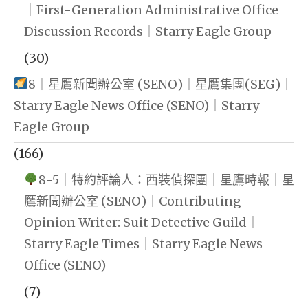
｜First-Generation Administrative Office
Discussion Records｜Starry Eagle Group
(30)
8｜星鷹新聞辦公室 (SENO)｜星鷹集團(SEG)｜
Starry Eagle News Office (SENO)｜Starry
Eagle Group
(166)
8-5｜特約評論人：西裝偵探團｜星鷹時報｜星
鷹新聞辦公室 (SENO)｜Contributing
Opinion Writer: Suit Detective Guild｜
Starry Eagle Times｜Starry Eagle News
Office (SENO)
(7)