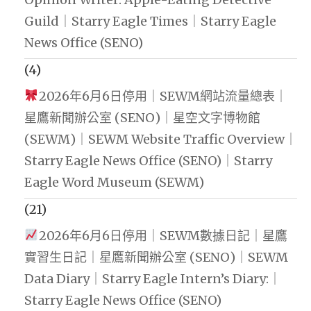
Guild｜Starry Eagle Times｜Starry Eagle
News Office (SENO)
(4)
2026年6月6日停用｜SEWM網站流量總表｜
星鷹新聞辦公室 (SENO)｜星空文字博物館
(SEWM)｜SEWM Website Traffic Overview｜
Starry Eagle News Office (SENO)｜Starry
Eagle Word Museum (SEWM)
(21)
2026年6月6日停用｜SEWM數據日記｜星鷹
實習生日記｜星鷹新聞辦公室 (SENO)｜SEWM
Data Diary｜Starry Eagle Intern’s Diary:｜
Starry Eagle News Office (SENO)