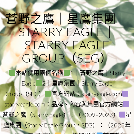
Skip
to
蒼野之鷹｜星鷹集團｜
content
STARRY EAGLE｜
STARRY EAGLE
GROUP（SEG）
本站使用兩個名稱
1｜蒼野之鷹｜Starry
Eagle
2｜星鷹集團｜Starry Eagle
Group（SEG）
官方網站：starryeagle.com
starryeagle.com：品牌、內容與集團官方網站
蒼野之鷹（Starry Eagle）：（2009–2023）
星
鷹集團（Starry Eagle Group，SEG）：（2025年