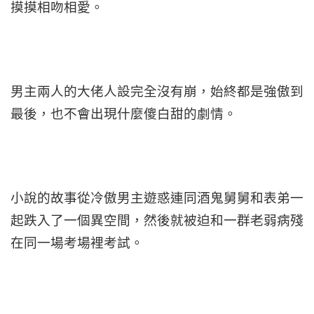
摸摸相吻相愛。
男主兩人的大佬人設完全沒有崩，始終都是強傲到
最後，也不會出現什麼傻白甜的劇情。
小說的故事從冷傲男主遊惑連同酒鬼舅舅和表弟一
起跌入了一個異空間，然後就被迫和一群老弱病殘
在同一場考場裡考試。