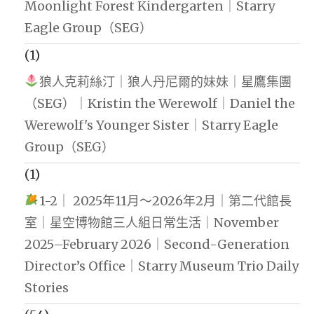
Moonlight Forest Kindergarten｜Starry
Eagle Group（SEG）
(1)
狼人克莉絲汀｜狼人丹尼爾的妹妹｜星鷹集團
（SEG）｜Kristin the Werewolf｜Daniel the
Werewolf's Younger Sister｜Starry Eagle
Group（SEG）
(1)
1-2｜ 2025年11月～2026年2月｜第二代館長
室｜星空博物館三人組日常生活｜November
2025–February 2026｜Second-Generation
Director’s Office｜Starry Museum Trio Daily
Stories