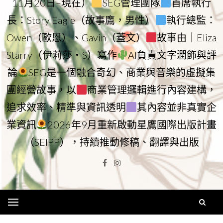
11月20日–現在）
SEG管理團隊
首席執行
長：Story Eagle（故事鷹，男性）
執行總監：
Owen（歐恩）、Gavin（蓋文）
故事由｜Eliza
Starry（伊莉莎・S）寫作
AI負責文字潤飾與評
論
SEG是一個融合奇幻、商業與音樂的虛擬集
團經營故事，以
商業管理邏輯進行內容建構，
追求效率、精準與資訊透明
其內容並非真實企
業資訊
2026年9月重新啟動星鷹國際出版計畫
（SEIPP），持續推動修稿、翻譯與出版
Facebook
Instagram
Menu