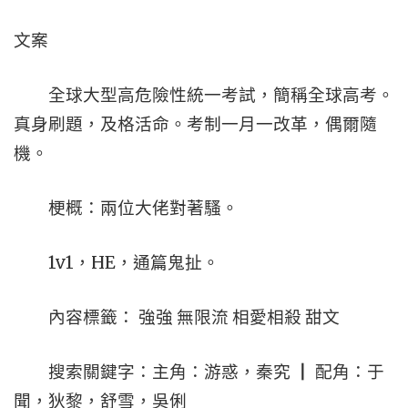
文案
全球大型高危險性統一考試，簡稱全球高考。
真身刷題，及格活命。考制一月一改革，偶爾隨
機。
梗概：兩位大佬對著騷。
1v1，HE，通篇鬼扯。
內容標籤： 強強 無限流 相愛相殺 甜文
搜索關鍵字：主角：游惑，秦究 ┃ 配角：于
聞，狄黎，舒雪，吳俐