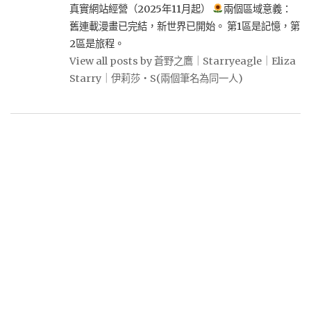
真實網站經營（2025年11月起）
兩個區域意義：
舊連載漫畫已完結，新世界已開始。 第1區是記憶，第
2區是旅程。
View all posts by 蒼野之鷹｜Starryeagle｜Eliza
Starry｜伊莉莎・S(兩個筆名為同一人)