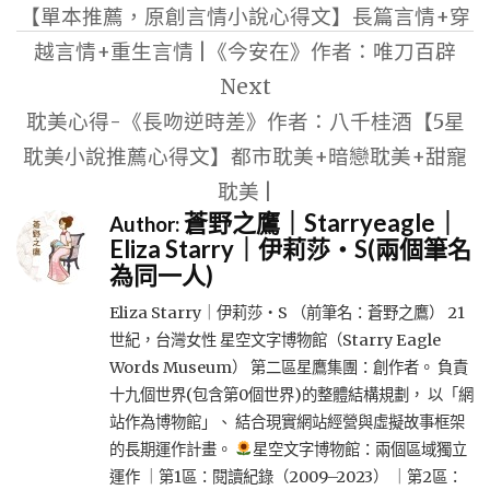
【單本推薦，原創言情小說心得文】長篇言情+穿
導
越言情+重生言情 |《今安在》作者：唯刀百辟
覽
Next
耽美心得-《長吻逆時差》作者：八千桂酒【5星
耽美小說推薦心得文】都市耽美+暗戀耽美+甜寵
耽美 |
蒼野之鷹｜Starryeagle｜
Author:
Eliza Starry｜伊莉莎・S(兩個筆名
為同一人)
Eliza Starry｜伊莉莎・S （前筆名：蒼野之鷹） 21
世紀，台灣女性 星空文字博物館（Starry Eagle
Words Museum） 第二區星鷹集團：創作者。 負責
十九個世界(包含第0個世界)的整體結構規劃， 以「網
站作為博物館」、 結合現實網站經營與虛擬故事框架
的長期運作計畫。
星空文字博物館：兩個區域獨立
運作 ｜第1區：閱讀紀錄（2009–2023） ｜第2區：