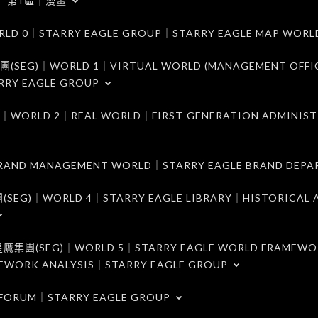
第1區｜漫畫
｜STARRY EAGLE GROUP｜STARRY EAGLE MAP WORL
)｜WORLD 1｜VIRTUAL WORLD (MANAGEMENT OFFI
RRY EAGLE GROUP
D 2｜REAL WORLD｜FIRST-GENERATION ADMINIST
MANAGEMENT WORLD｜STARRY EAGLE BRAND DEPA
ORLD 4｜STARRY EAGLE LIBRARY｜HISTORICAL A
EG)｜WORLD 5｜STARRY EAGLE WORLD FRAMEWO
MEWORK ANALYSIS｜STARRY EAGLE GROUP
ORUM｜STARRY EAGLE GROUP