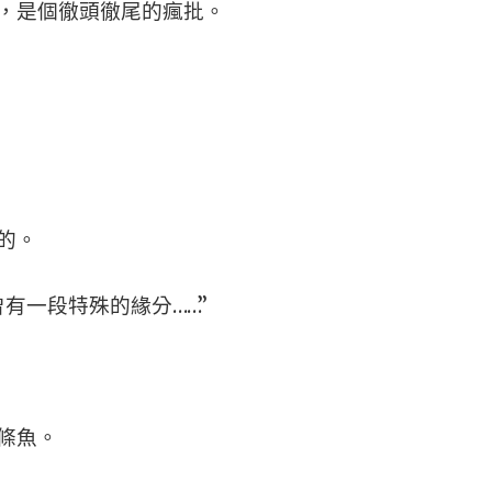
，是個徹頭徹尾的瘋批。
的。
有一段特殊的緣分……”
條魚。