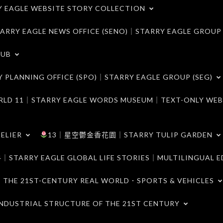
LE WEBSITE STORY COLLECTION
 EAGLE NEWS OFFICE (SENO)｜STARRY EAGLE GROUP
LUB
ANNING OFFICE (SPO)｜STARRY EAGLE GROUP (SEG)
｜STARRY EAGLE WORDS MUSEUM｜TEXT-ONLY WEB
ELIER
13｜星空鬱金香花園｜STARRY TULIP GARDEN
RY EAGLE GLOBAL LIFE STORIES｜MULTILINGUAL E
21ST-CENTURY REAL WORLD．SPORTS & VEHICLES
TRIAL STRUCTURE OF THE 21ST CENTURY