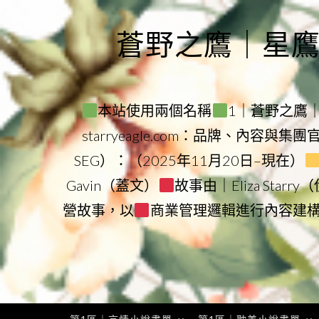
Skip
to
蒼野之鷹｜星鷹集團
content
本站使用兩個名稱
1｜蒼野之鷹｜Sta
starryeagle.com：品牌、內容與集
SEG）：（2025年11月20日–現在）
Gavin（蓋文）
故事由｜Eliza Star
營故事，以
商業管理邏輯進行內容建