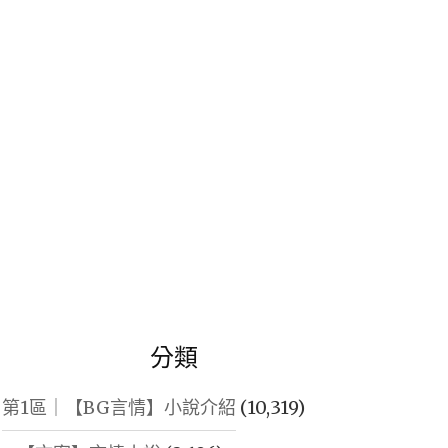
鍵
字:
分類
第1區｜【BG言情】小說介紹
(10,319)