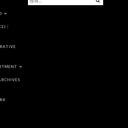
尋
D
關
鍵
CE)｜
字:
RATIVE
RTMENT
RCHIVES
RK