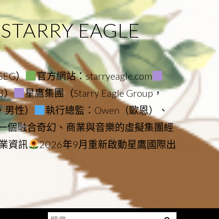
ARRY EAGLE
（SEG）
官方網站：starryeagle.com
23）
星鷹集團（Starry Eagle Group，
鷹，男性）
執行總監：Owen（歐恩）、
是一個融合奇幻、商業與音樂的虛擬集團經
業資訊
2026年9月重新啟動星鷹國際出
搜
Menu