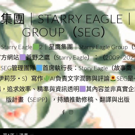
｜STARRY EAGLE｜ST
GROUP（SEG）
rry Eagle
2｜星鷹集團｜Starry Eagle Group
團官方網站
蒼野之鷹（Starry Eagle）：（2009–20
SEG管理團隊
首席執行長：Story Eagle（故事
ry（伊莉莎・S）寫作
AI負責文字潤飾與評論
SEG
構，追求效率、精準與資訊透明
其內容並非真實企
版計畫（SEIPP），持續推動修稿、翻譯與出版
Facebook
Instagram