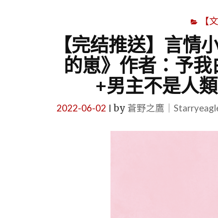
【
【完结推送】言情小
的崽》作者：予我
+男主不是人類
2022-06-02
by
蒼野之鷹｜Starryeag
|