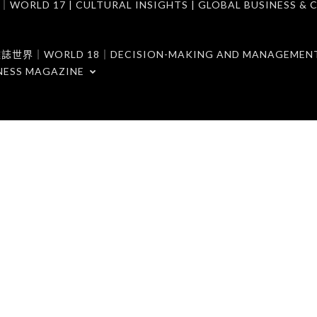
7 | CULTURAL INSIGHTS | GLOBAL BUSINESS & C
ORLD 18｜DECISION-MAKING AND MANAGEMENT 
NESS MAGAZINE