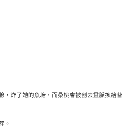
臉，炸了她的魚塘，而桑桃會被剖去靈脈換給替
茬。