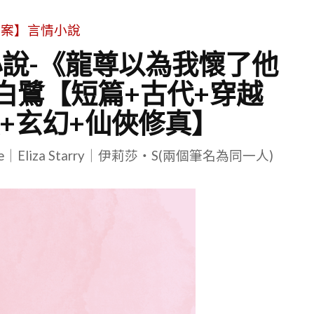
文案】言情小說
說-《龍尊以為我懷了他
白鷺【短篇+古代+穿越
+玄幻+仙俠修真】
le｜Eliza Starry｜伊莉莎・S(兩個筆名為同一人)