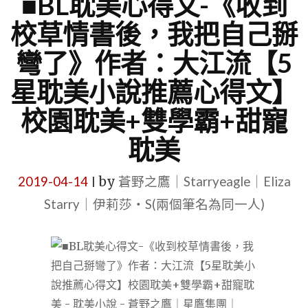
■BL耽美心得文-《收到
校草情書後，我把自己掰
彎了》作者：大江流【5
星耽美小說推薦心得文】
校園耽美+雙學霸+甜寵
耽美
2019-04-14
by
蒼野之鷹｜Starryeagle｜Eliza
|
Starry｜伊莉莎・S(兩個筆名為同一人)