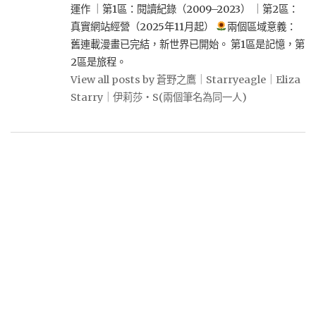
運作 ｜第1區：閱讀紀錄（2009–2023） ｜第2區：
真實網站經營（2025年11月起）
兩個區域意義：
舊連載漫畫已完結，新世界已開始。 第1區是記憶，第
2區是旅程。
View all posts by 蒼野之鷹｜Starryeagle｜Eliza
Starry｜伊莉莎・S(兩個筆名為同一人)