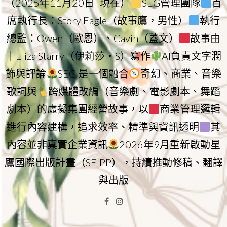
（2025年11月20日–現在）
SEG管理團隊
首
席執行長：Story Eagle（故事鷹，男性）
執行
總監：Owen（歐恩）、Gavin（蓋文）
故事由
｜Eliza Starry（伊莉莎・S）寫作
AI負責文字潤
飾與評論
SEG 是一個融合
奇幻、商業、音樂
歌詞與
跨媒體改編（音樂劇、電影劇本、舞蹈
劇本）的虛擬集團經營故事，以
商業管理邏輯
進行內容建構，追求效率、精準與資訊透明
其
內容並非真實企業資訊
2026年9月重新啟動星
鷹國際出版計畫（SEIPP），持續推動修稿、翻譯
與出版
Facebook
Instagram