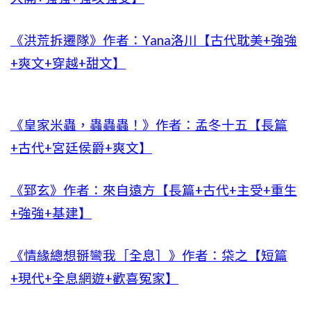
《洪荒拆遷隊》作者：Yana洛川【古代耽美+強強
+爽文+穿越+甜文】
《皇家米蟲，蟲蟲蟲！》作者：孟冬十五【長篇
+古代+宮廷侯爵+爽文】
《郅玄》作者：來自遠方【長篇+古代+主受+重生
+強強+基建】
《情緣總想掰彎我［全息］》作者：柋之【短篇
+現代+全息網遊+歡喜冤家】