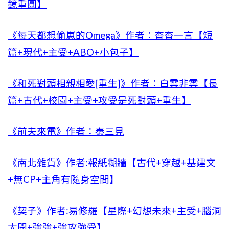
鏡重圓】
《每天都想偷崽的Omega》作者：杳杳一言【短
篇+現代+主受+ABO+小包子】
《和死對頭相親相愛[重生]》作者：白雲非雲【長
篇+古代+校園+主受+攻受是死對頭+重生】
《前夫來電》作者：秦三見
《南北雜貨》作者:報紙糊牆【古代+穿越+基建文
+無CP+主角有隨身空間】
《契子》作者:易修羅【星際+幻想未來+主受+腦洞
大開+強強+強攻強受】