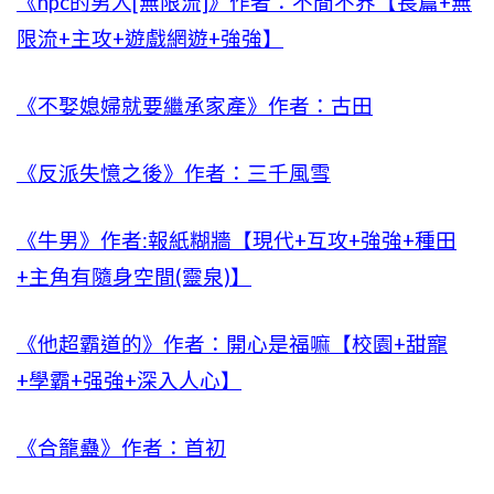
《npc的男人[無限流]》作者：不間不界【長篇+無
限流+主攻+遊戲網遊+強強】
《不娶媳婦就要繼承家產》作者：古田
《反派失憶之後》作者：三千風雪
《牛男》作者:報紙糊牆【現代+互攻+強強+種田
+主角有隨身空間(靈泉)】
《他超霸道的》作者：開心是福嘛【校園+甜寵
+學霸+强強+深入人心】
《合籠蠱》作者：首初