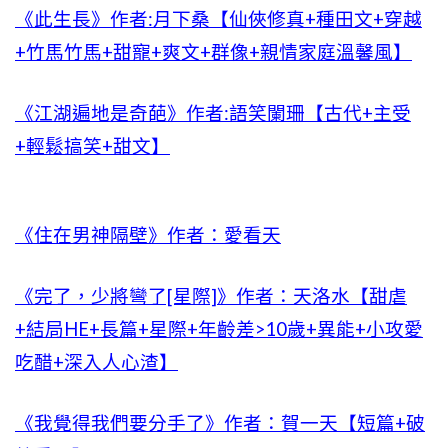
《此生長》作者:月下桑【仙俠修真+種田文+穿越
+竹馬竹馬+甜寵+爽文+群像+親情家庭溫馨風】
《江湖遍地是奇葩》作者:語笑闌珊【古代+主受
+輕鬆搞笑+甜文】
《住在男神隔壁》作者：愛看天
《完了，少將彎了[星際]》作者：天洛水【甜虐
+結局HE+長篇+星際+年齡差>10歲+異能+小攻愛
吃醋+深入人心渣】
《我覺得我們要分手了》作者：賀一天【短篇+破