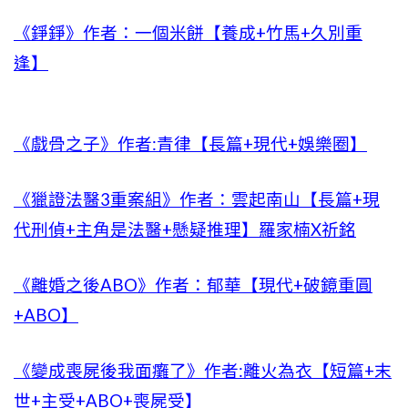
《錚錚》作者：一個米餅【養成+竹馬+久別重
逢】
《戲骨之子》作者:青律【長篇+現代+娛樂圈】
《獵證法醫3重案組》作者：雲起南山【長篇+現
代刑偵+主角是法醫+懸疑推理】羅家楠X祈銘
《離婚之後ABO》作者：郁華【現代+破鏡重圓
+ABO】
《變成喪屍後我面癱了》作者:離火為衣【短篇+末
世+主受+ABO+喪屍受】