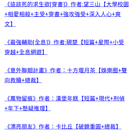
《這該死的求生欲[穿書]》作者:望三山【大學校園
+相愛相殺+主受+穿書+強攻強受+深入人心+爽
文】
《最強輔助[全息]》作者:硯楚【短篇+星際+小受
穿越+全息網遊】
《意外聯姻計畫》作者：十方堰月茶【娛樂圈+雙
向救贖+總裁】
《萬物留痕》作者：漢堡年糕【短篇+現代+刑偵
+年下+懸疑推理】
《漂亮朋友》作者：卡比丘【破鏡重圓+總裁】