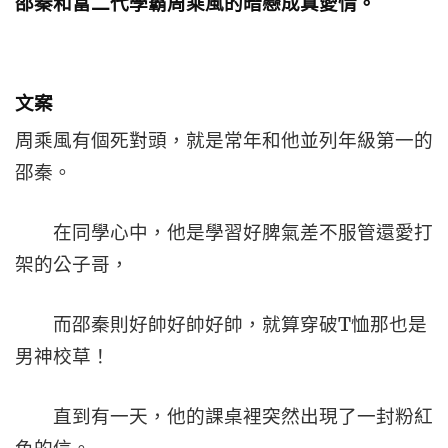
邵秦和富二代學霸周乘風的暗戀成真愛情。
文案
周乘風有個死對頭，就是常年和他並列年級第一的
邵秦。
在同學心中，他是學習好脾氣差不服管還愛打
架的公子哥，
而邵秦則好帥好帥好帥，就算穿破T恤那也是
男神校草！
直到有一天，他的課桌裡突然出現了一封粉紅