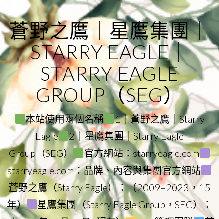
Skip
to
蒼野之鷹｜星鷹集團｜
content
STARRY EAGLE｜
STARRY EAGLE
GROUP（SEG）
本站使用兩個名稱
1｜蒼野之鷹｜Starry
Eagle
2｜星鷹集團｜Starry Eagle
Group（SEG）
官方網站：starryeagle.com
starryeagle.com：品牌、內容與集團官方網站
蒼野之鷹（Starry Eagle）：（2009–2023，15
年）
星鷹集團（Starry Eagle Group，SEG）：