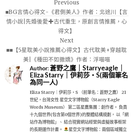
Previous
章
■BG言情心得文-《君側美人》作者：北途川【言
導
情小說|先婚後愛✚古代重生，原創言情推薦，心
覽
得文】
Next
■■【5星耽美小說推薦心得文】古代耽美+穿越耽
美|《種田不如撒嬌》作者：浮喵喵
蒼野之鷹｜Starryeagle｜
Author:
Eliza Starry｜伊莉莎・S(兩個筆名
為同一人)
Eliza Starry｜伊莉莎・S （前筆名：蒼野之鷹） 21
世紀，台灣女性 星空文字博物館（Starry Eagle
Words Museum） 第二區星鷹集團：創作者。 負責
十九個世界(包含第0個世界)的整體結構規劃， 以「網
站作為博物館」、 結合現實網站經營與虛擬故事框架
的長期運作計畫。
星空文字博物館：兩個區域獨立