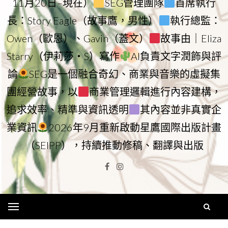
11月20日–現在）
SEG管理團隊
首席執行
長：Story Eagle（故事鷹，男性）
執行總監：
Owen（歐恩）、Gavin（蓋文）
故事由｜Eliza
Starry（伊莉莎・S）寫作
AI負責文字潤飾與評
論
SEG是一個融合奇幻、商業與音樂的虛擬集
團經營故事，以
商業管理邏輯進行內容建構，
追求效率、精準與資訊透明
其內容並非真實企
業資訊
2026年9月重新啟動星鷹國際出版計畫
（SEIPP），持續推動修稿、翻譯與出版
Facebook
Instagram
Menu