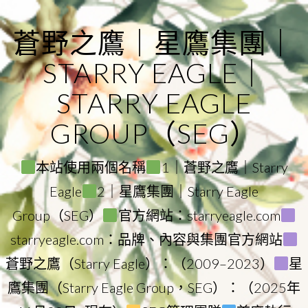
Skip
to
蒼野之鷹｜星鷹集團｜
content
STARRY EAGLE｜
STARRY EAGLE
GROUP（SEG）
本站使用兩個名稱
1｜蒼野之鷹｜Starry
Eagle
2｜星鷹集團｜Starry Eagle
Group（SEG）
官方網站：starryeagle.com
starryeagle.com：品牌、內容與集團官方網站
蒼野之鷹（Starry Eagle）：（2009–2023）
星
鷹集團（Starry Eagle Group，SEG）：（2025年