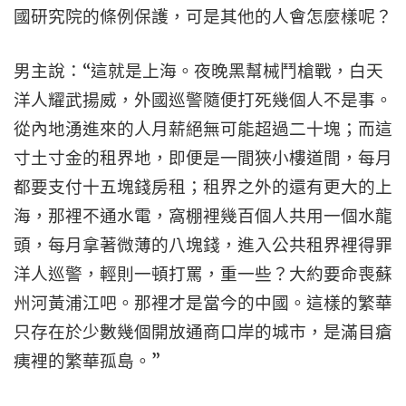
國研究院的條例保護，可是其他的人會怎麼樣呢？
男主說：“這就是上海。夜晚黑幫械鬥槍戰，白天
洋人耀武揚威，外國巡警隨便打死幾個人不是事。
從內地湧進來的人月薪絕無可能超過二十塊；而這
寸土寸金的租界地，即便是一間狹小樓道間，每月
都要支付十五塊錢房租；租界之外的還有更大的上
海，那裡不通水電，窩棚裡幾百個人共用一個水龍
頭，每月拿著微薄的八塊錢，進入公共租界裡得罪
洋人巡警，輕則一頓打罵，重一些？大約要命喪蘇
州河黃浦江吧。那裡才是當今的中國。這樣的繁華
只存在於少數幾個開放通商口岸的城市，是滿目瘡
痍裡的繁華孤島。”