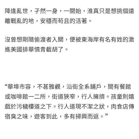
降逢亂世，孑然一身，一開始，淮真只是想挑個遠
離戰亂的地，安穩而苟且的活著。
沒曾想剛隨偷渡者入關，便被東海岸有名有姓的激
進美國排華憤青截胡了。
“華埠市容，不甚雅觀，沿街全系鋪戶，間有餐館
或咖啡館一二所，街道狹窄，行人擁擠。孩童則嬉
戲於污穢樓道之下。行人道現不潔之狀，肉食店傳
宿臭之味，遊客到此，多有掃興而返。”