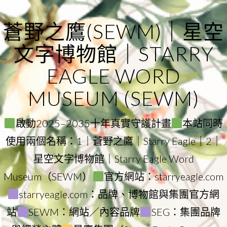
Skip
to
蒼野之鷹(SEWM)｜星空
content
文字博物館｜STARRY
EAGLE WORD
MUSEUM (SEWM)
啟動2025–2035十年真實守護計畫
本站同時
使用兩個名稱：1｜蒼野之鷹｜Starry Eagle｜2｜
星空文字博物館｜Starry Eagle Word
Museum（SEWM）
官方網站：starryeagle.com
starryeagle.com：品牌、博物館與集團官方網
站
SEWM：網站／內容品牌
SEG：集團品牌