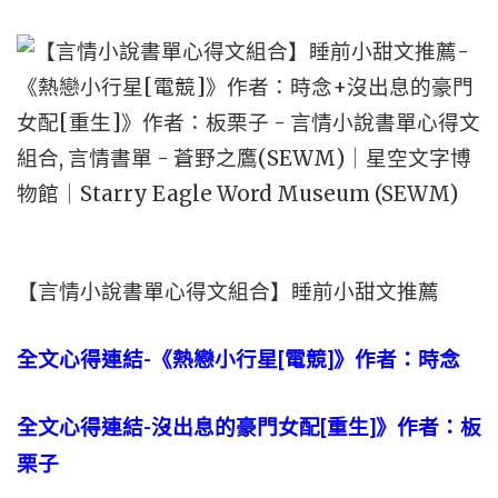
【言情小說書單心得文組合】睡前小甜文推薦
全文心得連結-《熱戀小行星[電競]》作者：時念
全文心得連結-沒出息的豪門女配[重生]》作者：板
栗子