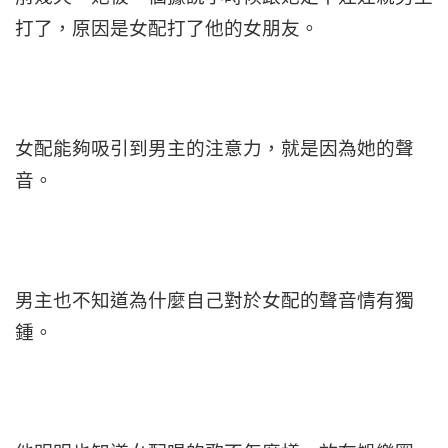
打了，原因是女配打了他的女朋友。
女配能夠吸引到男主的注意力，就是因為她的聲
音。
男主也不知道為什麼自己對於女配的聲音情有獨
鍾。