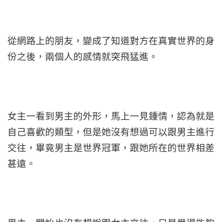
從網路上的朋友，變成了知道對方在真實世界的身
份之後，兩個人的感情就突飛猛進。
女主一看到男主的外形，馬上一見鍾情，認為就是
自己喜歡的類型，但是她沒有想過可以跟男主進行
交往，畢竟男主是世界冠軍，跟她所在的世界相差
甚遠。