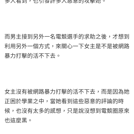
多人看到，也引發許多人惡意的攻擊她。
而男主接到另外一名電競選手的求助之後，才想到
利用另外一個方式，來關心一下女主是不是被網路
暴力打擊的活不下去。
女主沒有被網路暴力打擊的活不下去，而是因為她
正困於學業之中，當她看到這些惡意的評論的時
候，也沒有太多的感想，只是說沒想到電競圈原來
也這麼黑。