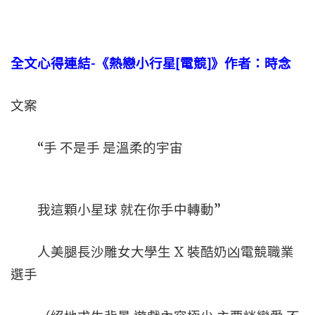
全文心得連結-《熱戀小行星[電競]》作者：時念
文案
“手 不是手 是溫柔的宇宙
我這顆小星球 就在你手中轉動”
人美腿長沙雕女大學生 X 裝酷奶凶電競職業
選手