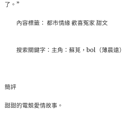
了。”
內容標籤： 都市情緣 歡喜冤家 甜文
搜索關鍵字：主角：蘇莧，bol（薄晨遠）
簡評
甜甜的電競愛情故事。