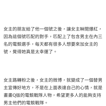
女主的朋友給了他一個號之後，讓女主瞬間爆紅，
因為這個號匹配的對手，匹配上了包含男主在內三
名的電競選手，每天都有很多人想要來加女主的
號，覺得她真是太幸運了。
女主路轉粉之後，女主的微博，就變成了一個替男
主宣傳好地方，不是在上面表達自己的心情，就是
畫畫Q版的電競戰隊人物，希望更多人的能夠支持
男主他們的電競戰隊。