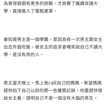
為覺得遊戲有更多的挑戰，才放棄了繼續攻讀大
學，直接進入了電競產業。
會知道男主是一個學霸，是因為有一次男主跟女主
出去外面吃飯，被女主的追求者嘲笑說自己不讀大
學，是沒有用的人。
男主當天晚上，馬上急call自己的媽媽，希望媽媽
趕快拍下自己以前的那一些獲獎記錄，他要趕快發
給女主看，證明自己不是一個沒有大腦的男生。