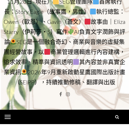
11月20日–現在）
SEG管理團隊
首席執行
長：Story Eagle（故事鷹，男性）
執行總監：
Owen（歐恩）、Gavin（蓋文）
故事由｜Eliza
Starry（伊莉莎・S）寫作
AI負責文字潤飾與評
論
SEG是一個融合奇幻、商業與音樂的虛擬集
團經營故事，以
商業管理邏輯進行內容建構，
追求效率、精準與資訊透明
其內容並非真實企
業資訊
2026年9月重新啟動星鷹國際出版計畫
（SEIPP），持續推動修稿、翻譯與出版
Facebook
Instagram
Menu