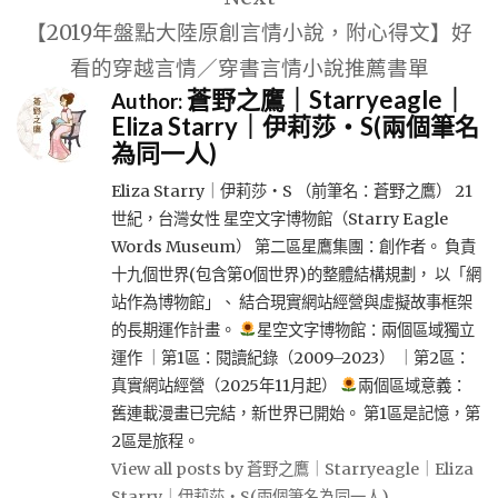
【2019年盤點大陸原創言情小說，附心得文】好
看的穿越言情／穿書言情小說推薦書單
蒼野之鷹｜Starryeagle｜
Author:
Eliza Starry｜伊莉莎・S(兩個筆名
為同一人)
Eliza Starry｜伊莉莎・S （前筆名：蒼野之鷹） 21
世紀，台灣女性 星空文字博物館（Starry Eagle
Words Museum） 第二區星鷹集團：創作者。 負責
十九個世界(包含第0個世界)的整體結構規劃， 以「網
站作為博物館」、 結合現實網站經營與虛擬故事框架
的長期運作計畫。
星空文字博物館：兩個區域獨立
運作 ｜第1區：閱讀紀錄（2009–2023） ｜第2區：
真實網站經營（2025年11月起）
兩個區域意義：
舊連載漫畫已完結，新世界已開始。 第1區是記憶，第
2區是旅程。
View all posts by 蒼野之鷹｜Starryeagle｜Eliza
Starry｜伊莉莎・S(兩個筆名為同一人)