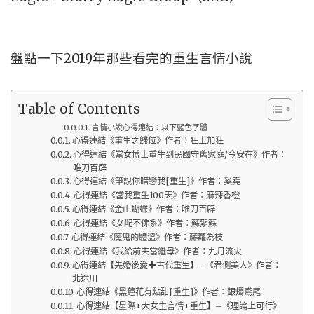
盤點一下2019年那些看完的重生言情小說
Table of Contents
言情小說心得連結：以下藍色字體
心得連結《重生之歸位》作者：狂上加狂
心得連結《當女博士重生到民國守舊家庭/今安在》作者：
唯刀百辟
心得連結《筆說你暗戀我[重生]》作者：奚堯
心得連結《當我重生100天》作者：麻辣香橙
心得連結《金山蝴蝶》作者：唯刀百辟
心得連結《女配不佛系》作者：蘇絮蘇
心得連結《魔鬼的體溫》作者：藤蘿為枝
心得連結《我給前夫當繼母》作者：九月流火
心得連結【先婚後愛✚古代重生】–《君側美人》作者：
北途川
心得連結《黑蓮花有點甜[重生]》作者：銀燭鳶尾
心得連結【星際+大女主言情+重生】–《理論上可行》