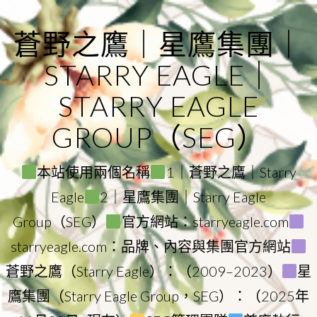
Skip
to
蒼野之鷹｜星鷹集團｜
content
STARRY EAGLE｜
STARRY EAGLE
GROUP（SEG）
本站使用兩個名稱
1｜蒼野之鷹｜Starry
Eagle
2｜星鷹集團｜Starry Eagle
Group（SEG）
官方網站：starryeagle.com
starryeagle.com：品牌、內容與集團官方網站
蒼野之鷹（Starry Eagle）：（2009–2023）
星
鷹集團（Starry Eagle Group，SEG）：（2025年