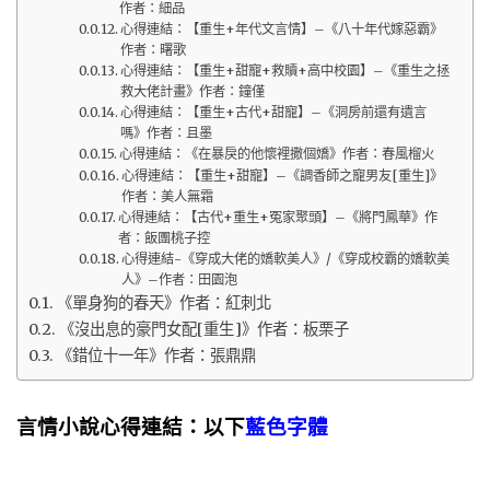
作者：細品
心得連結：【重生+年代文言情】–《八十年代嫁惡霸》
作者：曙歌
心得連結：【重生+甜寵+救贖+高中校園】–《重生之拯
救大佬計畫》作者：鐘僅
心得連結：【重生+古代+甜寵】–《洞房前還有遺言
嗎》作者：且墨
心得連結：《在暴戾的他懷裡撒個嬌》作者：春風榴火
心得連結：【重生+甜寵】–《調香師之寵男友[重生]》
作者：美人無霜
心得連結：【古代+重生+冤家聚頭】–《將門鳳華》作
者：飯團桃子控
心得連結-《穿成大佬的嬌軟美人》/《穿成校霸的嬌軟美
人》–作者：田園泡
《單身狗的春天》作者：紅刺北
《沒出息的豪門女配[重生]》作者：板栗子
《錯位十一年》作者：張鼎鼎
言情小說心得連結：以下
藍色字體