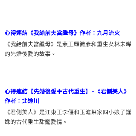
心得連結《我給前夫當繼母》作者：九月流火
《我給前夫當繼母》是燕王顧徽彥和重生女林未晞
的先婚後愛的故事。
心得連結【先婚後愛✚古代重生】–《君側美人》
作者：北途川
《君側美人》是江東王李偃和玉滄葉家四小娘子謹
姝的古代重生甜寵愛情。