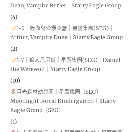
Dean, Vampire Butler｜Starry Eagle Group
(4)
1-5｜吸血鬼公爵亞瑟｜星鷹集團(SEG)｜
Arthur, Vampire Duke｜Starry Eagle Group
(2)
1-7｜狼人丹尼爾｜星鷹集團(SEG)｜Daniel
the Werewolf｜Starry Eagle Group
(10)
月光森林幼兒園｜星鷹集團（SEG）｜
Moonlight Forest Kindergarten｜Starry
Eagle Group（SEG）
(1)