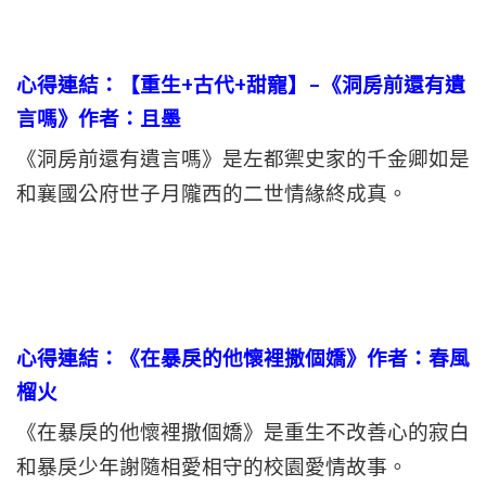
心得連結：【重生+古代+甜寵】–《洞房前還有遺
言嗎》作者：且墨
《洞房前還有遺言嗎》是左都禦史家的千金卿如是
和襄國公府世子月隴西的二世情緣終成真。
心得連結：《在暴戾的他懷裡撒個嬌》作者：春風
榴火
《在暴戾的他懷裡撒個嬌》是重生不改善心的寂白
和暴戾少年謝隨相愛相守的校園愛情故事。