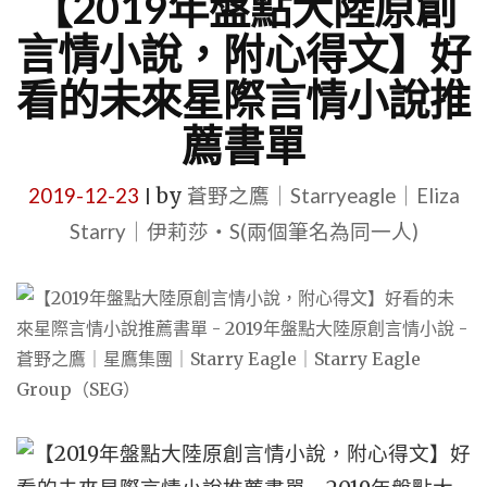
【2019年盤點大陸原創
言情小說，附心得文】好
看的未來星際言情小說推
薦書單
2019-12-23
by
蒼野之鷹｜Starryeagle｜Eliza
|
Starry｜伊莉莎・S(兩個筆名為同一人)