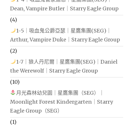
Dean, Vampire Butler｜Starry Eagle Group
(4)
1-5｜吸血鬼公爵亞瑟｜星鷹集團(SEG)｜
Arthur, Vampire Duke｜Starry Eagle Group
(2)
1-7｜狼人丹尼爾｜星鷹集團(SEG)｜Daniel
the Werewolf｜Starry Eagle Group
(10)
月光森林幼兒園｜星鷹集團（SEG）｜
Moonlight Forest Kindergarten｜Starry
Eagle Group（SEG）
(1)