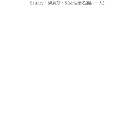
Starry｜伊莉莎・S(兩個筆名為同一人)