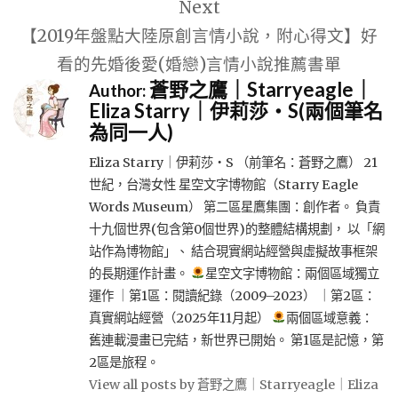
Next
【2019年盤點大陸原創言情小說，附心得文】好
看的先婚後愛(婚戀)言情小說推薦書單
蒼野之鷹｜Starryeagle｜
Author:
Eliza Starry｜伊莉莎・S(兩個筆名
為同一人)
Eliza Starry｜伊莉莎・S （前筆名：蒼野之鷹） 21
世紀，台灣女性 星空文字博物館（Starry Eagle
Words Museum） 第二區星鷹集團：創作者。 負責
十九個世界(包含第0個世界)的整體結構規劃， 以「網
站作為博物館」、 結合現實網站經營與虛擬故事框架
的長期運作計畫。
星空文字博物館：兩個區域獨立
運作 ｜第1區：閱讀紀錄（2009–2023） ｜第2區：
真實網站經營（2025年11月起）
兩個區域意義：
舊連載漫畫已完結，新世界已開始。 第1區是記憶，第
2區是旅程。
View all posts by 蒼野之鷹｜Starryeagle｜Eliza