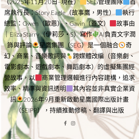
（2025年11月20日–現在）
SEG管理團隊
首
席執行長：Story Eagle（故事鷹，男性）
執行
總監：Owen（歐恩）、Gavin（蓋文）
故事由
｜Eliza Starry（伊莉莎・S）寫作
AI負責文字潤
飾與評論
星鷹集團（SEG）是一個融合
奇
幻、商業、音樂歌詞與
跨媒體改編（音樂劇、
電影劇本、遊戲劇本、舞蹈劇本）的虛擬集團經
營故事，以
商業管理邏輯進行內容建構，追求
效率、精準與資訊透明
其內容並非真實企業資
訊
2026年9月重新啟動星鷹國際出版計畫
（SEIPP），持續推動修稿、翻譯與出版
Facebook
Instagram