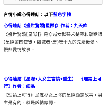
言情小說心得連結：以下
藍色字體
心得連結《盛世驚婚[星際]》作者：九天絳
《盛世驚婚[星際]》是穿越女獸醫禾楚靈和馭獸師
(星際第四使徒，毀滅者•唐)唐十九的先婚後愛、
慢熱愛情故事。
心得連結【星際+大女主言情+重生】–《理論上可
行》作者：細品
《理論上可行》是嵐杉女上將的星際勵志故事，男
主是有的，就是感情線弱。