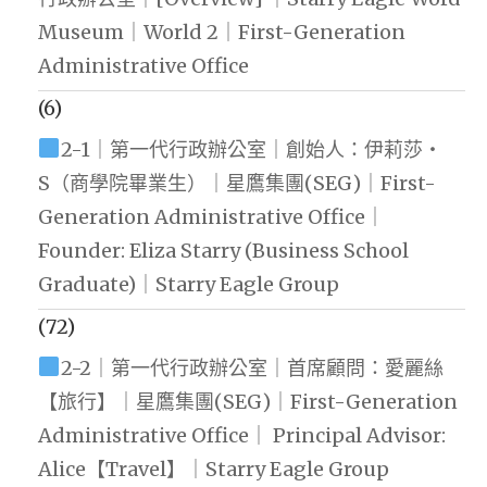
Museum｜World 2｜First-Generation
Administrative Office
(6)
2-1｜第一代行政辦公室｜創始人：伊莉莎・
S（商學院畢業生）｜星鷹集團(SEG)｜First-
Generation Administrative Office｜
Founder: Eliza Starry (Business School
Graduate)｜Starry Eagle Group
(72)
2-2｜第一代行政辦公室｜首席顧問：愛麗絲
【旅行】｜星鷹集團(SEG)｜First-Generation
Administrative Office｜ Principal Advisor:
Alice【Travel】｜Starry Eagle Group