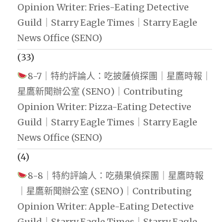
Opinion Writer: Fries-Eating Detective
Guild｜Starry Eagle Times｜Starry Eagle
News Office (SENO)
(33)
8-7｜特約評論人：吃披薩偵探團｜星鷹時報｜
星鷹新聞辦公室 (SENO)｜Contributing
Opinion Writer: Pizza-Eating Detective
Guild｜Starry Eagle Times｜Starry Eagle
News Office (SENO)
(4)
8-8｜特約評論人：吃蘋果偵探團｜星鷹時報
｜星鷹新聞辦公室 (SENO)｜Contributing
Opinion Writer: Apple-Eating Detective
Guild｜Starry Eagle Times｜Starry Eagle