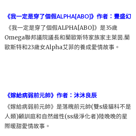
《我一定是穿了個假ALPHA[ABO]》作者：豐盛幻
《我一定是穿了個假ALPHA[ABO]》是35歲
Omega聯邦議院議長和蘭歐斯特家族家主萊茵.蘭
歐斯特和23歲女Alpha艾菲的養成愛情故事。
《嫁給病弱前元帥》作者：沐沐良辰
《嫁給病弱前元帥》是落魄前元帥(雙s級貓科不是
人類)顧訓庭和自然雌性(ss級淨化者)陸晚晚的星
際暖甜愛情故事。