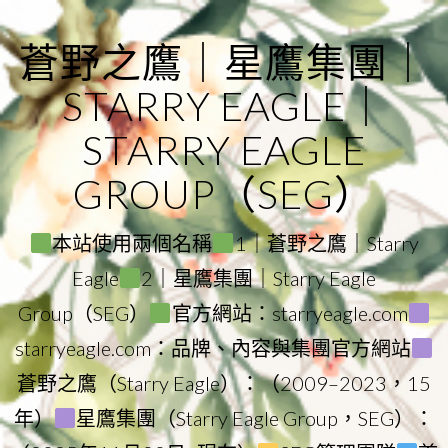
Skip
to
蒼野之鷹｜星鷹集團｜
content
STARRY EAGLE｜
STARRY EAGLE
GROUP（SEG）
本站使用兩個名稱
1｜蒼野之鷹｜Starry
Eagle
2｜星鷹集團｜Starry Eagle
Group（SEG）
官方網站：starryeagle.com
starryeagle.com：品牌、內容與集團官方網站
蒼野之鷹（Starry Eagle）：（2009–2023，15
年）
星鷹集團（Starry Eagle Group，SEG）：