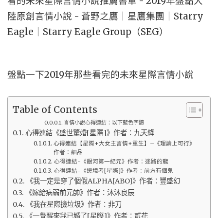
盤點一下2019年那些看完的未來星際言情小說
Table of Contents
言情小說心得連結：以下藍色字體
心得連結《盛世驚婚[星際]》作者：九天絳
心得連結【星際+大女主言情+重生】–《理論上可行》
作者：細品
心得連結-《銀河第一紀元》作者：迷路的龍
心得連結-《邊境者[星際]》作者：前方有個鬼
《我一定是穿了個假ALPHA[ABO]》作者：豐盛幻
《嫁給病弱前元帥》作者：沐沐良辰
《我在星際撿垃圾》作者：非刀
《一覺醒來我已婚了[星際]》作者：貳花