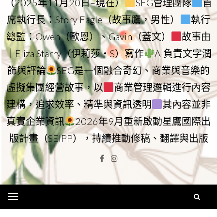
（2025年11月20日–現在）
SEG管理團隊
首
席執行長：Story Eagle（故事鷹，男性）
執行
總監：Owen（歐恩）、Gavin（蓋文）
故事由
｜Eliza Starry（伊莉莎・S）寫作
AI負責文字潤
飾與評論
SEG是一個融合奇幻、商業與音樂的
虛擬集團經營故事，以
商業管理邏輯進行內容
建構，追求效率、精準與資訊透明
其內容並非
真實企業資訊
2026年9月重新啟動星鷹國際出
版計畫（SEIPP），持續推動修稿、翻譯與出版
Facebook
Instagram
Menu