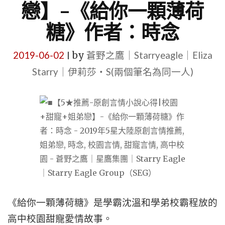
戀】–《給你一顆薄荷
糖》作者：時念
2019-06-02
by
蒼野之鷹｜Starryeagle｜Eliza
|
Starry｜伊莉莎・S(兩個筆名為同一人)
《給你一顆薄荷糖》是學霸沈溫和學弟校霸程放的
高中校園甜寵愛情故事。