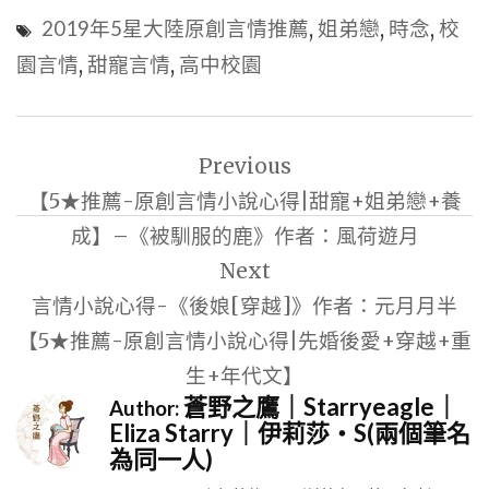
2019年5星大陸原創言情推薦
,
姐弟戀
,
時念
,
校
園言情
,
甜寵言情
,
高中校園
文
Previous
章
【5★推薦-原創言情小說心得|甜寵+姐弟戀+養
導
成】–《被馴服的鹿》作者：風荷遊月
覽
Next
言情小說心得-《後娘[穿越]》作者：元月月半
【5★推薦-原創言情小說心得|先婚後愛+穿越+重
生+年代文】
蒼野之鷹｜Starryeagle｜
Author:
Eliza Starry｜伊莉莎・S(兩個筆名
為同一人)