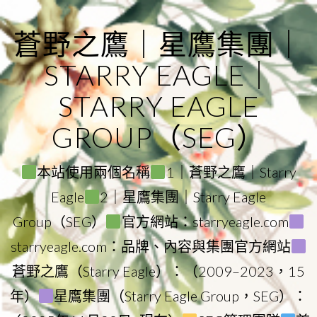
Skip
to
蒼野之鷹｜星鷹集團｜
content
STARRY EAGLE｜
STARRY EAGLE
GROUP（SEG）
本站使用兩個名稱
1｜蒼野之鷹｜Starry
Eagle
2｜星鷹集團｜Starry Eagle
Group（SEG）
官方網站：starryeagle.com
starryeagle.com：品牌、內容與集團官方網站
蒼野之鷹（Starry Eagle）：（2009–2023，15
年）
星鷹集團（Starry Eagle Group，SEG）：