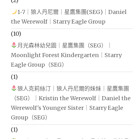
(2)
1-7｜狼人丹尼爾｜星鷹集團(SEG)｜Daniel
the Werewolf｜Starry Eagle Group
(10)
月光森林幼兒園｜星鷹集團（SEG）｜
Moonlight Forest Kindergarten｜Starry
Eagle Group（SEG）
(1)
狼人克莉絲汀｜狼人丹尼爾的妹妹｜星鷹集團
（SEG）｜Kristin the Werewolf｜Daniel the
Werewolf's Younger Sister｜Starry Eagle
Group（SEG）
(1)