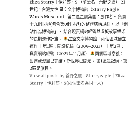
Eliza Starry｜伊莉莎・S （前筆名：蒼野之鷹） 21
世紀，台灣女性 星空文字博物館（Starry Eagle
Words Museum） 第二區星鷹集團：創作者。 負責
十九個世界(包含第0個世界)的整體結構規劃， 以「網
站作為博物館」、 結合現實網站經營與虛擬故事框架
的長期運作計畫。
星空文字博物館：兩個區域獨立
運作 ｜第1區：閱讀紀錄（2009–2023） ｜第2區：
真實網站經營（2025年11月起）
兩個區域意義：
舊連載漫畫已完結，新世界已開始。 第1區是記憶，第
2區是旅程。
View all posts by 蒼野之鷹｜Starryeagle｜Eliza
Starry｜伊莉莎・S(兩個筆名為同一人)