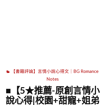
字
【書籍評論】言情小說心得文｜BG Romance
Notes
■【5★推薦-原創言情小
說心得|校園+甜寵+姐弟