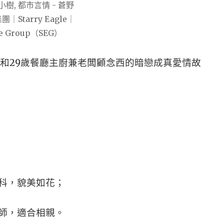
宜和29歲餐廳主廚兼老闆顧念西的暗戀成真愛情故
科，貌美如花；
師，適合相親。