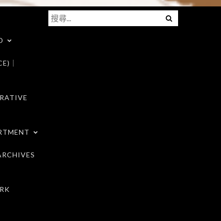
搜
Menu
尋
D
關
鍵
CE)｜
字:
RATIVE
RTMENT
RCHIVES
RK