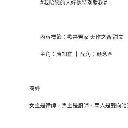
#我暗戀的人好像特別愛我#
內容標籤：歡喜冤家 天作之合 甜文
主角：唐知宜 ┃ 配角：顧念西
簡評
女主是律師，男主是廚師，兩人是雙向暗