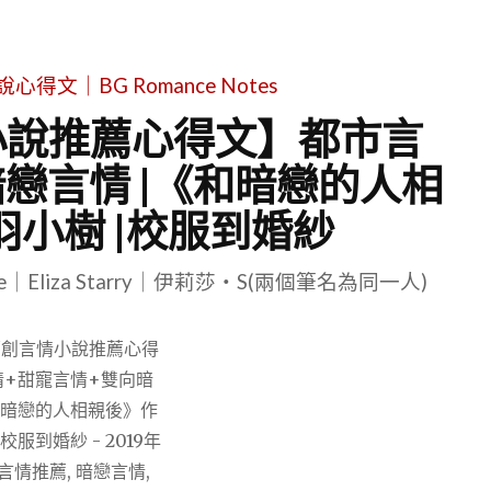
文｜BG Romance Notes
小說推薦心得文】都市言
戀言情 |《和暗戀的人相
小樹 |校服到婚紗
le｜Eliza Starry｜伊莉莎・S(兩個筆名為同一人)