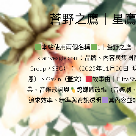
Skip
to
蒼野之鷹｜星鷹集團
content
本站使用兩個名稱
1｜蒼野之鷹｜Sta
starryeagle.com：品牌、內容與
Group，SEG）：（2025年11月20日
恩）、Gavin（蓋文）
故事由｜Eliza 
業、音樂歌詞與
跨媒體改編（音樂劇
追求效率、精準與資訊透明
其內容並