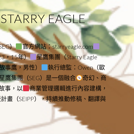
ARRY EAGLE
（SEG）
官方網站：starryeagle.com
023，15年）
星鷹集團（Starry Eagle
le（故事鷹，男性）
執行總監：Owen（歐
星鷹集團（SEG）是一個融合
奇幻、商
故事，以
商業管理邏輯進行內容建構，
版計畫（SEIPP），持續推動修稿、翻譯與