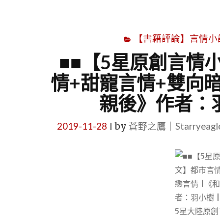
【書籍評論】言情小說心得
■■【5星原創言情
情+甜寵言情+雙向暗
親後》作者：羽
2019-11-28
by
蒼野之鷹｜Starryeag
|