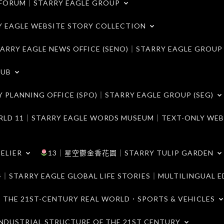
ORUM｜STARRY EAGLE GROUP
LE WEBSITE STORY COLLECTION
 EAGLE NEWS OFFICE (SENO)｜STARRY EAGLE GROUP
LUB
ANNING OFFICE (SPO)｜STARRY EAGLE GROUP (SEG)
｜STARRY EAGLE WORDS MUSEUM｜TEXT-ONLY WEB
ELIER
13｜星空鬱金香花園｜STARRY TULIP GARDEN
RY EAGLE GLOBAL LIFE STORIES｜MULTILINGUAL E
21ST-CENTURY REAL WORLD．SPORTS & VEHICLES
TRIAL STRUCTURE OF THE 21ST CENTURY