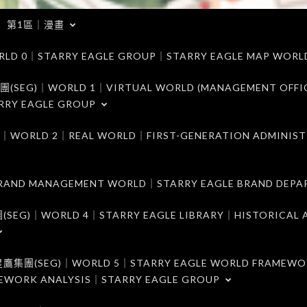
第1區｜漫畫
｜STARRY EAGLE GROUP｜STARRY EAGLE MAP WORL
)｜WORLD 1｜VIRTUAL WORLD (MANAGEMENT OFFI
RRY EAGLE GROUP
D 2｜REAL WORLD｜FIRST-GENERATION ADMINIST
MANAGEMENT WORLD｜STARRY EAGLE BRAND DEPA
ORLD 4｜STARRY EAGLE LIBRARY｜HISTORICAL A
EG)｜WORLD 5｜STARRY EAGLE WORLD FRAMEWO
MEWORK ANALYSIS｜STARRY EAGLE GROUP