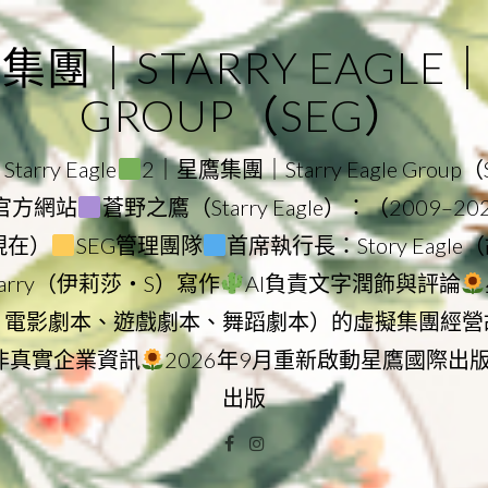
｜STARRY EAGLE｜ST
GROUP（SEG）
rry Eagle
2｜星鷹集團｜Starry Eagle Group
集團官方網站
蒼野之鷹（Starry Eagle）：（2009–2
–現在）
SEG管理團隊
首席執行長：Story Eag
Starry（伊莉莎・S）寫作
AI負責文字潤飾與評論
、電影劇本、遊戲劇本、舞蹈劇本）的虛擬集團經營
非真實企業資訊
2026年9月重新啟動星鷹國際出
出版
Facebook
Instagram