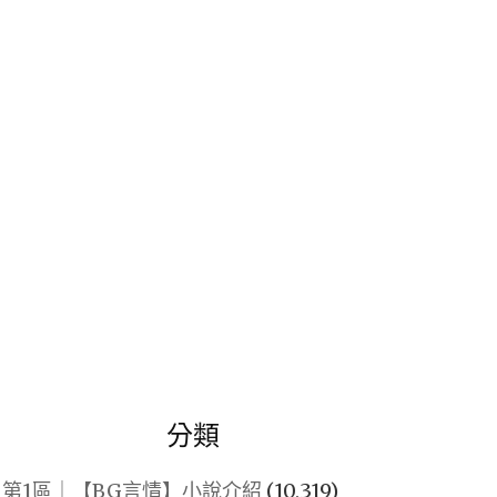
關
鍵
字:
分類
第1區｜【BG言情】小說介紹
(10,319)