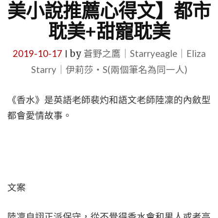
美小說推薦心得文】都市
耽美+甜寵耽美
2019-10-17
by
蒼野之鷹｜Starryeagle｜Eliza
|
Starry｜伊莉莎・S(兩個筆名為同一人)
《香水》是英語老師裴灼和語文老師陸凜的內斂型
都會愛情故事。
文案
陸凜自詡正派保守，從不覺得香水會和男人或者高