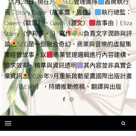
11月20日–現在）
SEG管理團隊
首席執行
長：Story Eagle（故事鷹，男性）
執行總監：
Owen（歐恩）、Gavin（蓋文）
故事由｜Eliza
Starry（伊莉莎・S）寫作
AI負責文字潤飾與評
論
SEG是一個融合奇幻、商業與音樂的虛擬集
團經營故事，以
商業管理邏輯進行內容建構，
追求效率、精準與資訊透明
其內容並非真實企
業資訊
2026年9月重新啟動星鷹國際出版計畫
（SEIPP），持續推動修稿、翻譯與出版
Facebook
Instagram
Menu