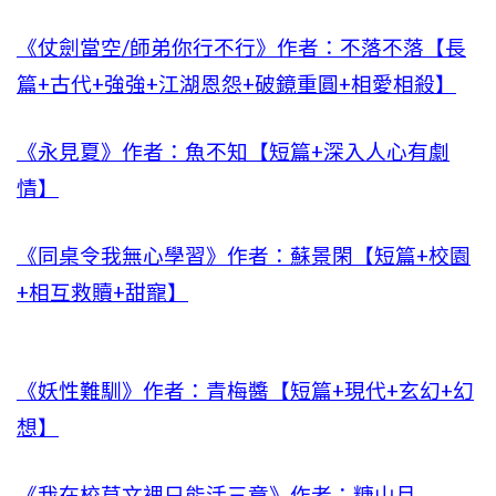
《仗劍當空/師弟你行不行》作者：不落不落【長
篇+古代+強強+江湖恩怨+破鏡重圓+相愛相殺】
《永見夏》作者：魚不知【短篇+深入人心有劇
情】
《同桌令我無心學習》作者：蘇景閑【短篇+校園
+相互救贖+甜寵】
《妖性難馴》作者：青梅醬【短篇+現代+玄幻+幻
想】
《我在校草文裡只能活三章》作者：糖山月