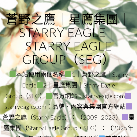
Skip
to
蒼野之鷹｜星鷹集團｜
content
STARRY EAGLE｜
STARRY EAGLE
GROUP（SEG）
本站使用兩個名稱
1｜蒼野之鷹｜Starry
Eagle
2｜星鷹集團｜Starry Eagle
Group（SEG）
官方網站：starryeagle.com
starryeagle.com：品牌、內容與集團官方網站
蒼野之鷹（Starry Eagle）：（2009–2023）
星
鷹集團（Starry Eagle Group，SEG）：（2025年