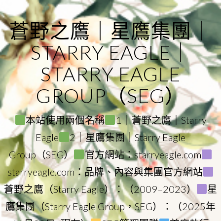
Skip
to
蒼野之鷹｜星鷹集團｜
content
STARRY EAGLE｜
STARRY EAGLE
GROUP（SEG）
本站使用兩個名稱
1｜蒼野之鷹｜Starry
Eagle
2｜星鷹集團｜Starry Eagle
Group（SEG）
官方網站：starryeagle.com
starryeagle.com：品牌、內容與集團官方網站
蒼野之鷹（Starry Eagle）：（2009–2023）
星
鷹集團（Starry Eagle Group，SEG）：（2025年