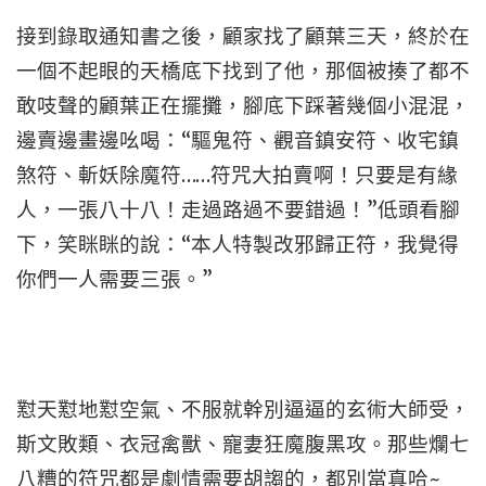
接到錄取通知書之後，顧家找了顧葉三天，終於在
一個不起眼的天橋底下找到了他，那個被揍了都不
敢吱聲的顧葉正在擺攤，腳底下踩著幾個小混混，
邊賣邊畫邊吆喝：“驅鬼符、觀音鎮安符、收宅鎮
煞符、斬妖除魔符……符咒大拍賣啊！只要是有緣
人，一張八十八！走過路過不要錯過！”低頭看腳
下，笑眯眯的說：“本人特製改邪歸正符，我覺得
你們一人需要三張。”
懟天懟地懟空氣、不服就幹別逼逼的玄術大師受，
斯文敗類、衣冠禽獸、寵妻狂魔腹黑攻。那些爛七
八糟的符咒都是劇情需要胡謅的，都別當真哈~