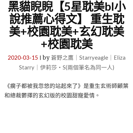
黑貓睨睨【5星耽美bl小
說推薦心得文】 重生耽
美+校園耽美+玄幻耽美
+校園耽美
2020-03-15
by
蒼野之鷹｜Starryeagle｜Eliza
|
Starry｜伊莉莎・S(兩個筆名為同一人)
《瘸子都被我忽悠的站起來了》是重生玄術師顧葉
和總裁鬱擇的玄幻版的校園甜寵愛情。