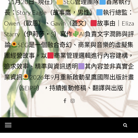
11月20日–現在）
SEG管理團隊
首席執行
長：Story Eagle（故事鷹，男性）
執行總監：
Owen（歐恩）、Gavin（蓋文）
故事由｜Eliza
Starry（伊莉莎・S）寫作
AI負責文字潤飾與評
論
SEG是一個融合奇幻、商業與音樂的虛擬集
團經營故事，以
商業管理邏輯進行內容建構，
追求效率、精準與資訊透明
其內容並非真實企
業資訊
2026年9月重新啟動星鷹國際出版計畫
（SEIPP），持續推動修稿、翻譯與出版
Facebook
Instagram
Menu