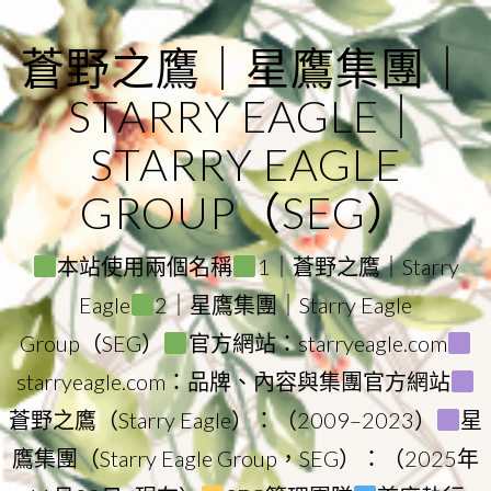
Skip
to
蒼野之鷹｜星鷹集團｜
content
STARRY EAGLE｜
STARRY EAGLE
GROUP（SEG）
本站使用兩個名稱
1｜蒼野之鷹｜Starry
Eagle
2｜星鷹集團｜Starry Eagle
Group（SEG）
官方網站：starryeagle.com
starryeagle.com：品牌、內容與集團官方網站
蒼野之鷹（Starry Eagle）：（2009–2023）
星
鷹集團（Starry Eagle Group，SEG）：（2025年