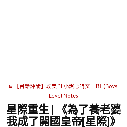
字
【書籍評論】耽美BL小說心得文｜BL (Boys'
Love) Notes
星際重生 | 《為了養老婆
我成了開國皇帝[星際]》