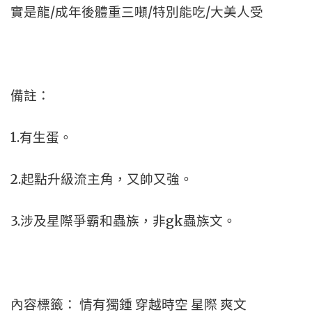
實是龍/成年後體重三噸/特別能吃/大美人受
備註：
1.有生蛋。
2.起點升級流主角，又帥又強。
3.涉及星際爭霸和蟲族，非gk蟲族文。
內容標籤： 情有獨鍾 穿越時空 星際 爽文