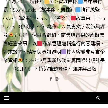
11月20日–現在）
SEG管理團隊
首席執行
長：Story Eagle（故事鷹，男性）
執行總監：
Owen（歐恩）、Gavin（蓋文）
故事由｜Eliza
Starry（伊莉莎・S）寫作
AI負責文字潤飾與評
論
SEG是一個融合奇幻、商業與音樂的虛擬集
團經營故事，以
商業管理邏輯進行內容建構，
追求效率、精準與資訊透明
其內容並非真實企
業資訊
2026年9月重新啟動星鷹國際出版計畫
（SEIPP），持續推動修稿、翻譯與出版
Facebook
Instagram
Menu