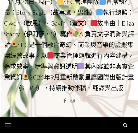
11月20日–現在）
SEG管理團隊
首席執行
長：Story Eagle（故事鷹，男性）
執行總監：
Owen（歐恩）、Gavin（蓋文）
故事由｜Eliza
Starry（伊莉莎・S）寫作
AI負責文字潤飾與評
論
SEG是一個融合奇幻、商業與音樂的虛擬集
團經營故事，以
商業管理邏輯進行內容建構，
追求效率、精準與資訊透明
其內容並非真實企
業資訊
2026年9月重新啟動星鷹國際出版計畫
（SEIPP），持續推動修稿、翻譯與出版
Facebook
Instagram
Menu