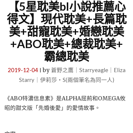
【5星耽美bl小說推薦心
得文】現代耽美+長篇耽
美+甜寵耽美+婚戀耽美
+ABO耽美+總裁耽美+
霸總耽美
2019-12-04
by
蒼野之鷹｜Starryeagle｜Eliza
|
Starry｜伊莉莎・S(兩個筆名為同一人)
《ABO特濃信息素》是ALPHA屈荊和OMEGA攸
昭的甜文版「先婚後愛」的愛情故事。