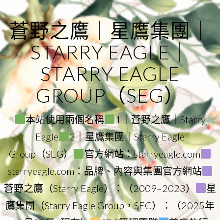
Skip
to
蒼野之鷹｜星鷹集團｜
content
STARRY EAGLE｜
STARRY EAGLE
GROUP（SEG）
本站使用兩個名稱
1｜蒼野之鷹｜Starry
Eagle
2｜星鷹集團｜Starry Eagle
Group（SEG）
官方網站：starryeagle.com
starryeagle.com：品牌、內容與集團官方網站
蒼野之鷹（Starry Eagle）：（2009–2023）
星
鷹集團（Starry Eagle Group，SEG）：（2025年