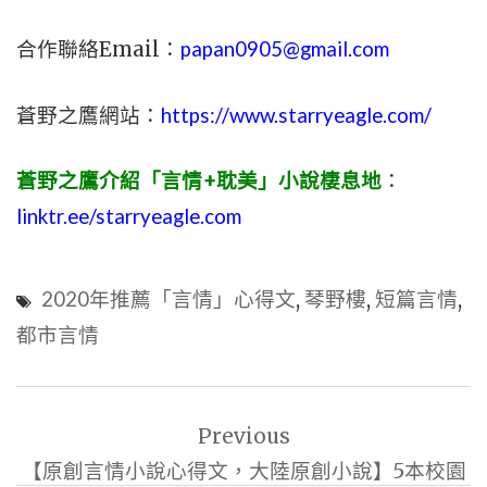
合作聯絡Email：
papan0905@gmail.com
蒼野之鷹網站：
https://www.starryeagle.com/
蒼野之鷹介紹「言情+耽美」小說棲息地
：
linktr.ee/starryeagle.com
2020年推薦「言情」心得文
,
琴野樓
,
短篇言情
,
都市言情
文
Previous
章
【原創言情小說心得文，大陸原創小說】5本校園