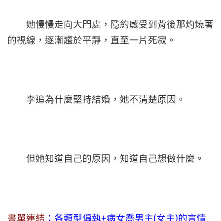
她慢慢走向大門處，隱約感受到背後那灼燒著
的視線，逐漸趨於平靜，直至一片死寂。
李追為什麼堅持結婚，她不清楚原因。
但她知道自己的原因，知道自己想做什麼。
書單連結
：各類型偏執+病女喬男主(女主)的言情