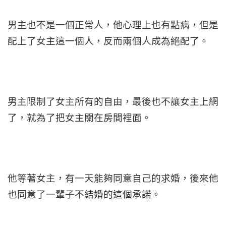
男主也不是一個正常人，他心理上也有點病，但是
配上了女主這一個人，反而兩個人成為絕配了。
男主限制了女主所有的自由，最後也不讓女主上網
了，就為了把女主關在房間裡面。
他等著女主，有一天能夠同意自己的求婚，後來他
也同意了一輩子不結婚的這個承諾。