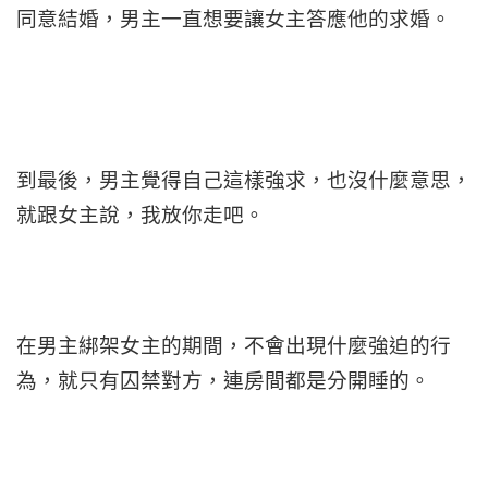
同意結婚，男主一直想要讓女主答應他的求婚。
到最後，男主覺得自己這樣強求，也沒什麼意思，
就跟女主說，我放你走吧。
在男主綁架女主的期間，不會出現什麼強迫的行
為，就只有囚禁對方，連房間都是分開睡的。