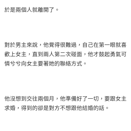
於是兩個人就離開了。
對於男主來說，他覺得很難過，自己在第一眼就喜
歡上女主，直到兩人第二次碰面，他才鼓起勇氣可
憐兮兮向女主要著她的聯絡方式。
他沒想到交往兩個月，他準備好了一切，要跟女主
求婚，得到的卻是對方不想跟他結婚的話。