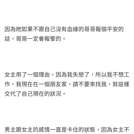
因為她如果不跟自己沒有血緣的哥哥報個平安的
話，哥哥一定會報警的。
女主用了一個理由，因為我失戀了，所以我不想工
作，我現在在一個朋友家，請不要來找我，就這樣
交代了自己現在的狀況。
男主跟女主的感情一直是卡住的狀態，因為女主不