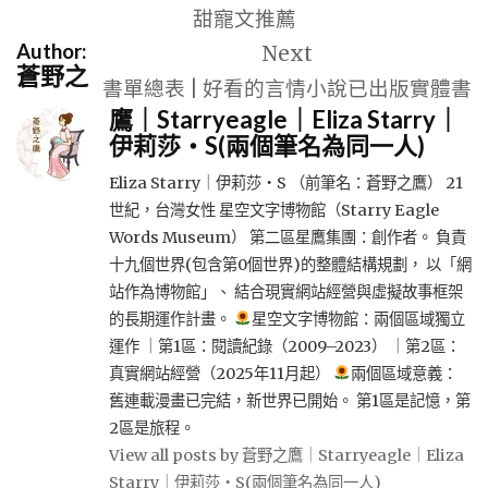
導
甜寵文推薦
覽
Author:
Next
蒼野之
書單總表 | 好看的言情小說已出版實體書
鷹｜Starryeagle｜Eliza Starry｜
伊莉莎・S(兩個筆名為同一人)
Eliza Starry｜伊莉莎・S （前筆名：蒼野之鷹） 21
世紀，台灣女性 星空文字博物館（Starry Eagle
Words Museum） 第二區星鷹集團：創作者。 負責
十九個世界(包含第0個世界)的整體結構規劃， 以「網
站作為博物館」、 結合現實網站經營與虛擬故事框架
的長期運作計畫。
星空文字博物館：兩個區域獨立
運作 ｜第1區：閱讀紀錄（2009–2023） ｜第2區：
真實網站經營（2025年11月起）
兩個區域意義：
舊連載漫畫已完結，新世界已開始。 第1區是記憶，第
2區是旅程。
View all posts by 蒼野之鷹｜Starryeagle｜Eliza
Starry｜伊莉莎・S(兩個筆名為同一人)