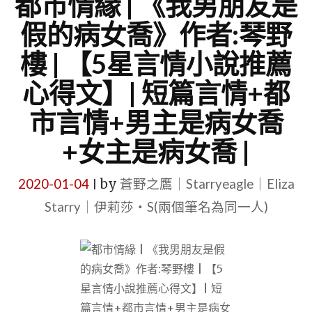
都市情緣 | 《我男朋友是
假的病女喬》作者:琴野
樓 | 【5星言情小說推薦
心得文】| 短篇言情+都
市言情+男主是病女喬
+女主是病女喬 |
2020-01-04
by
蒼野之鷹｜Starryeagle｜Eliza
|
Starry｜伊莉莎・S(兩個筆名為同一人)