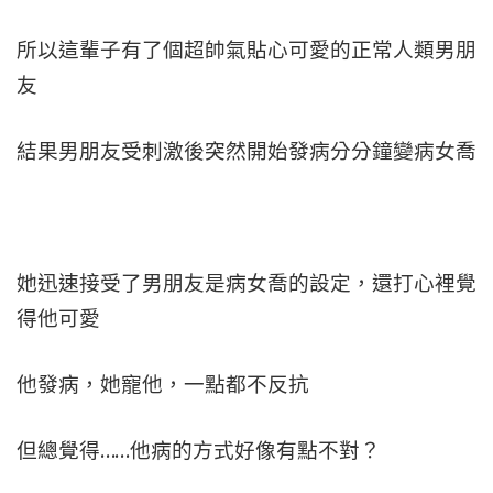
所以這輩子有了個超帥氣貼心可愛的正常人類男朋
友
結果男朋友受刺激後突然開始發病分分鐘變病女喬
她迅速接受了男朋友是病女喬的設定，還打心裡覺
得他可愛
他發病，她寵他，一點都不反抗
但總覺得……他病的方式好像有點不對？