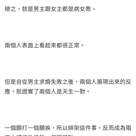
總之，就是男主跟女主都是病女喬。
兩個人表面上看起來都很正常。
但是自從男主求婚失敗之後，兩個人展現出來的反
應，就證實了兩個人是天生一對。
一個願打一個願挨，所以綁架這件事，反而成為兩