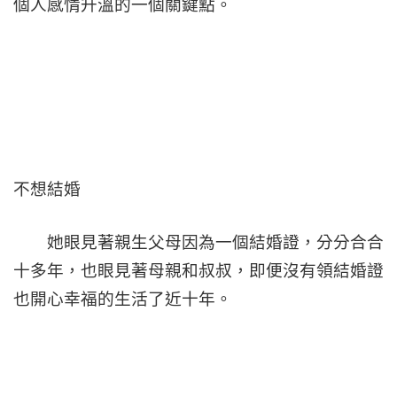
個人感情升溫的一個關鍵點。
不想結婚
她眼見著親生父母因為一個結婚證，分分合合
十多年，也眼見著母親和叔叔，即便沒有領結婚證
也開心幸福的生活了近十年。