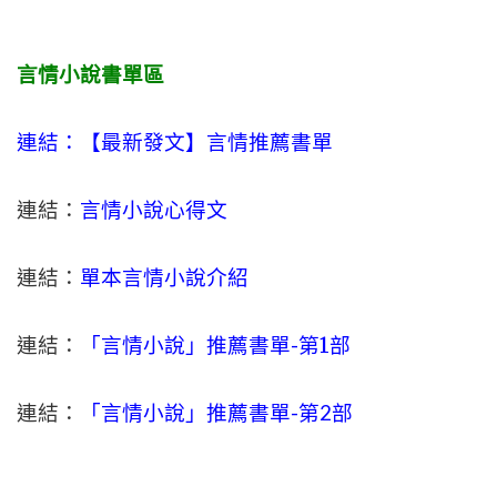
言情小說書單區
連結：【最新發文】
言情
推薦書單
連結：
言情小說心得文
連結：
單本言情小說介紹
連結：
「言情小說」推薦書單-
第1部
連結：
「言情小說」推薦書單-第2部