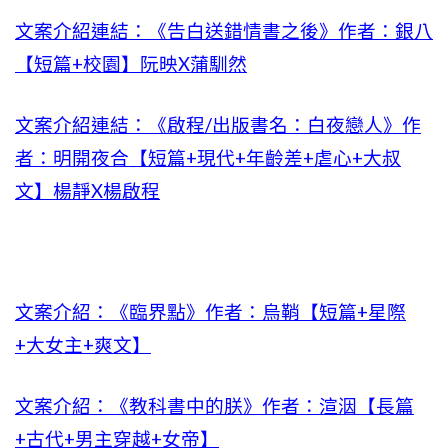
文案介紹連結：《告白送錯情書之後》作者：銀八
【短篇+校園】阮映X蒲馴然
文案介紹連結：《啟程/出版書名：白夜戀人》作
者：明開夜合【短篇+現代+年齡差+虐心+大叔
文】楊靜X楊啟程
文案介紹：
《臨界點》作者：烏鞘【短篇+星際
+大女主+爽文】
文案介紹：《教科書中的朕》作者：渲洇【長篇
+古代+男主穿越+女帝】