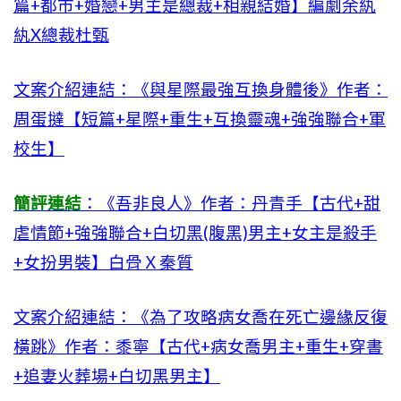
篇+都市+婚戀+男主是總裁+相親結婚】編劇余紈
紈X總裁杜甄
文案介紹連結：《與星際最強互換身體後》作者：
周蛋撻【短篇+星際+重生+互換靈魂+強強聯合+軍
校生】
簡評連結
：《吾非良人》作者：丹青手【古代+甜
虐情節+強強聯合+白切黑(腹黑)男主+女主是殺手
+女扮男裝】白骨Ｘ秦質
文案介紹連結：《為了攻略病女喬在死亡邊緣反復
橫跳》作者：黍寧【古代+病女喬男主+重生+穿書
+追妻火葬場+白切黑男主】