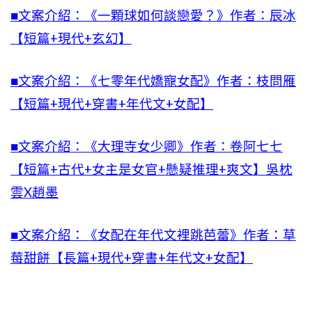
■文案介紹：《一顆球如何談戀愛？》作者：辰冰
【短篇+現代+玄幻】
■文案介紹：《七零年代嬌寵女配》作者：枝問雁
【短篇+現代+穿書+年代文+女配】
■文案介紹：《大理寺女少卿》作者：卷阿七七
【短篇+古代+女主是女官+懸疑推理+爽文】吳枕
雲X趙墨
■文案介紹：《女配在年代文裡跳芭蕾》作者：草
莓甜餅【長篇+現代+穿書+年代文+女配】