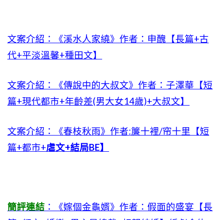
文案介紹：《溪水人家繞》作者：申醜【長篇+古
代+平淡溫馨+種田文】
文案介紹：《傳說中的大叔文》作者：子澤華【短
篇+現代都市+年齡差(男大女14歲)+大叔文】
文案介紹：《春枝秋雨》作者:簾十裡/帘十里【短
篇+都市+
虐文+結局BE】
簡評連結
：
《嫁個金龜婿》作者：假面的盛宴【長