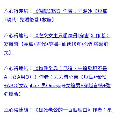
△心得連結：
《溫暖印記》作者：弄泥沙【短篇
+現代+先婚後愛+救贖】
△心得連結：
《虐文女主只想煉丹[穿書]》作者：
寫離聲【長篇+古代+穿書+仙俠修真+沙雕輕鬆好
笑】
△心得連結：
《物件全靠自己追，一追發現不是
A（女A男O）》作者：力力皆心苦【短篇+現代
+ABO(女Alpha、男Omega)+女追男+穿越言情+強
強聯合】
△心得連結：
《殺死老公的一百個理由》作者：星