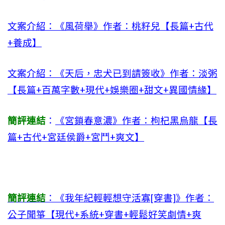
文案介紹：《風荷舉》作者：桃籽兒【長篇+古代
+養成】
文案介紹：《天后，忠犬已到請簽收》作者：淡粥
【長篇+百萬字數+現代+娛樂圈+甜文+異國情緣】
簡評連結
：
《宮鎖春意濃》作者：枸杞黑烏龍【長
篇+古代+宮廷侯爵+宮鬥+爽文】
簡評連結
：《我年紀輕輕想守活寡[穿書]》作者：
公子聞箏【現代+系統+穿書+輕鬆好笑劇情+爽