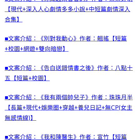
【現代+
深入人心劇情多多小說
+中短篇劇情深入
合集】
■文案介紹：《別對我動心》作者：翹搖【短篇
+校園+網遊+雙向暗戀】
■文案介紹：《告白送錯情書之後》作者：八點十
五【短篇+校園】
■文案介紹：《我有兩個帥兒子》作者：珠珠月半
【長篇+現代+娛樂圈+穿越+養兒日記+無CP(女主
無感情線)】
■文案介紹：《我和陳醫生》作者：宣竹【短篇