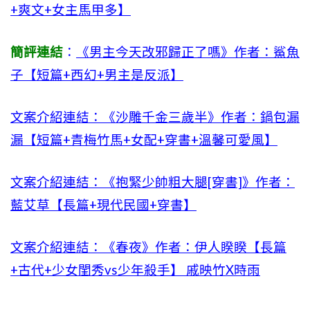
+爽文+女主馬甲多】
簡評連結
：
《男主今天改邪歸正了嗎》作者：鯊魚
子【短篇+西幻+男主是反派】
文案介紹連結：《沙雕千金三歲半》作者：鍋包漏
漏【短篇+青梅竹馬+女配+穿書+溫馨可愛風】
文案介紹連結：《抱緊少帥粗大腿[穿書]》作者：
藍艾草【長篇+現代民國+穿書】
文案介紹連結：《春夜》作者：伊人睽睽【長篇
+古代+少女閨秀vs少年殺手】 戚映竹X時雨