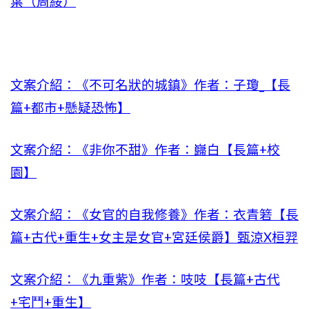
葉（周綏）
文案介紹：《不可名狀的城鎮》作者：子瓊_【長
篇+都市+懸疑恐怖】
文案介紹：《非你不甜》作者：巋白【長篇+校
園】
文案介紹：《女官的自我修養》作者：衣青箬【長
篇+古代+重生+女主是女官+宮廷侯爵】甄涼X桓羿
文案介紹：《九重紫》作者：吱吱【長篇+古代
+宅鬥+重生】