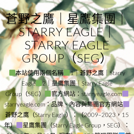
Skip
to
蒼野之鷹｜星鷹集團｜
content
STARRY EAGLE｜
STARRY EAGLE
GROUP（SEG）
本站使用兩個名稱
1｜蒼野之鷹｜Starry
Eagle
2｜星鷹集團｜Starry Eagle
Group（SEG）
官方網站：starryeagle.com
starryeagle.com：品牌、內容與集團官方網站
蒼野之鷹（Starry Eagle）：（2009–2023，15
年）
星鷹集團（Starry Eagle Group，SEG）：