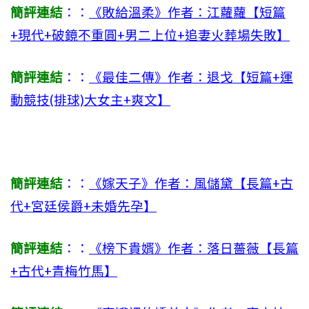
簡評連結
：：
《敗給溫柔》作者：江蘿蘿【短篇
+現代+破鏡不重圓+男二上位+追妻火葬場失敗】
簡評連結
：：
《最佳二傳》作者：退戈【短篇+運
動競技(排球)大女主+爽文】
簡評連結
：：
《嫁天子》作者：風儲黛【長篇+古
代+宮廷侯爵+未婚先孕】
簡評連結
：：
《榜下貴婿》作者：落日薔薇【長篇
+古代+青梅竹馬】