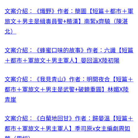
文案介紹：《熾野》作者：簡圖【短篇＋都市＋軍
旅文＋男主是緝毒員警+糙漢】南絮x齊驍（陳湛
北）
文案介紹：《蜂蜜口味的故事》作者：六識【短篇
＋都市＋軍旅文＋男主軍人】晏回溫X陸初陽
文案介紹：《我見青山》作者：明開夜合【短篇＋
都市＋軍旅文＋男主是武警+破鏡重圓】林媚X陸
青崖
文案介紹：《白蘭地回甘》作者：歸晏溫【短篇＋
都市＋軍旅文＋男主軍人】季司原x女主編劇周如