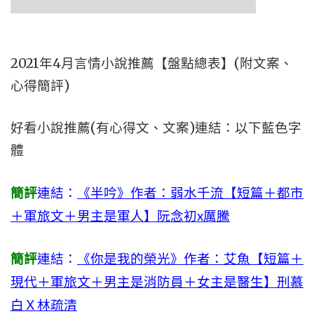
2021年4月言情小說推薦【盤點總表】(附文案、
心得簡評)
好看小說推薦(有心得文、文案)連結：以下藍色字
體
簡評
連結：
《半吟》作者：弱水千流【短篇＋都市
＋軍旅文＋男主是軍人】阮念初x厲騰
簡評
連結：
《你是我的榮光》作者：艾魚【短篇＋
現代＋軍旅文＋男主是消防員＋女主是醫生】刑慕
白Ｘ林疏清