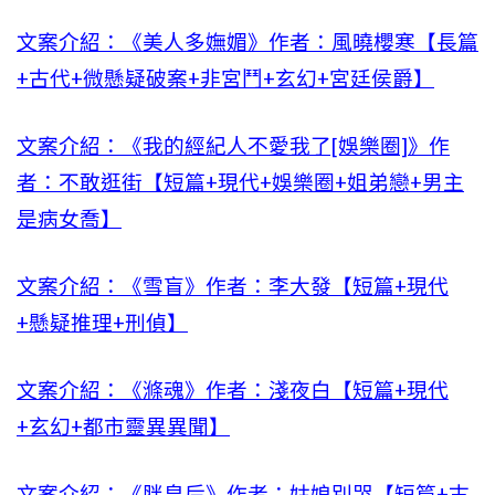
文案介紹：《美人多嫵媚》作者：風曉櫻寒【長篇
+古代+微懸疑破案+非宮鬥+玄幻+宮廷侯爵】
文案介紹：《我的經紀人不愛我了[娛樂圈]》作
者：不敢逛街【短篇+現代+娛樂圈+姐弟戀+男主
是病女喬】
文案介紹：《雪盲》作者：李大發【短篇+現代
+懸疑推理+刑偵】
文案介紹：《滌魂》作者：淺夜白【短篇+現代
+玄幻+都市靈異異聞】
文案介紹：《胖皇后》作者：姑娘別哭【短篇+古