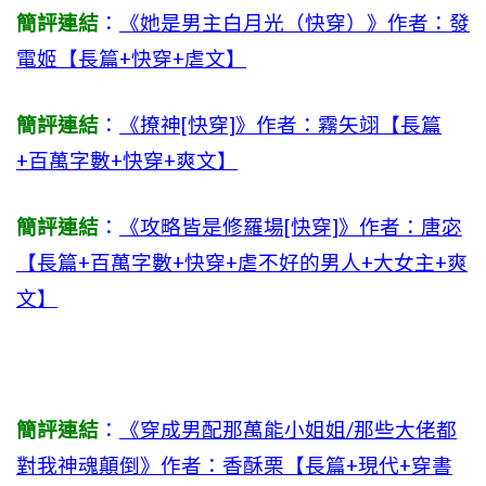
簡評連結
：
《她是男主白月光（快穿）》作者：發
電姬【長篇+快穿+虐文】
簡評連結
：
《撩神[快穿]》作者：霧矢翊【長篇
+百萬字數+快穿+爽文】
簡評連結
：
《攻略皆是修羅場[快穿]》作者：唐宓
【長篇+百萬字數+快穿+虐不好的男人+大女主+爽
文】
簡評連結
：
《穿成男配那萬能小姐姐/那些大佬都
對我神魂顛倒》作者：香酥栗【長篇+現代+穿書