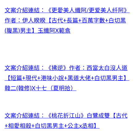
文案介紹連結：《更愛美人纖阿/更爱美人纤阿》
作者：伊人睽睽【古代+長篇+百萬字數+白切黑
(腹黑)男主】玉纖阿X範翕
文案介紹連結：《拂逆》作者：西當太白沒人道
【短篇+現代+港味小說+黑道大佬+白切黑男主】
韓二(韓修)X十七（夏明拾）
文案介紹連結：《桃花折江山》白鷺成雙【古代
+相愛相殺+白切黑男主+公主x丞相】