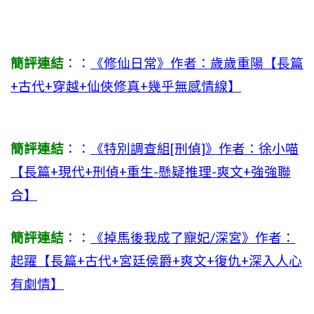
簡評連結
：：
《修仙日常》作者：歲歲重陽【長篇
+古代+穿越+仙俠修真+幾乎無感情線】
簡評連結
：：
《特別調查組[刑偵]》作者：徐小喵
【長篇+現代+刑偵+重生-懸疑推理-爽文+強強聯
合】
簡評連結
：：
《掉馬後我成了寵妃/深宮》作者：
起躍【長篇+古代+宮廷侯爵+爽文+復仇+深入人心
有劇情】