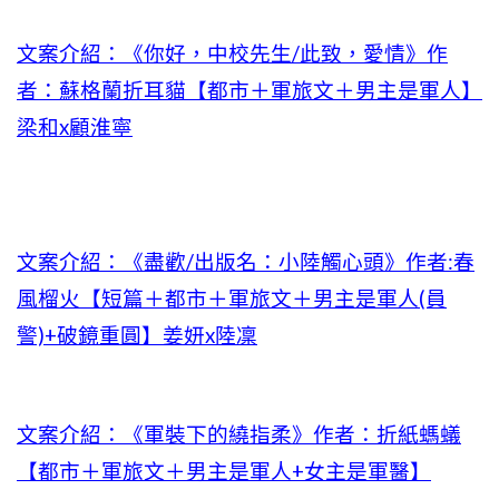
文案介紹：《你好，中校先生/此致，愛情》作
者：蘇格蘭折耳貓【都市＋軍旅文＋男主是軍人】
梁和x顧淮寧
文案介紹：《盡歡/出版名：小陸觸心頭》作者:春
風榴火【短篇＋都市＋軍旅文＋男主是軍人(員
警)+破鏡重圓】姜妍x陸凜
文案介紹：《軍裝下的繞指柔》作者：折紙螞蟻
【都市＋軍旅文＋男主是軍人+女主是軍醫】