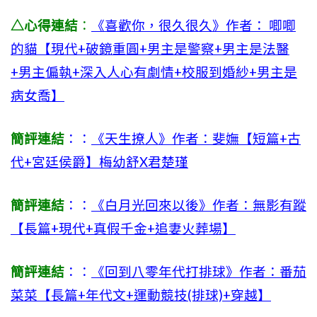
△心得連結
：
《喜歡你，很久很久》作者： 唧唧
的貓【現代+破鏡重圓+男主是警察+男主是法醫
+男主偏執+深入人心有劇情+校服到婚紗+男主是
病女喬】
簡評連結
：：
《天生撩人》作者：斐嫵【短篇+古
代+宮廷侯爵】梅幼舒X君楚瑾
簡評連結
：：
《白月光回來以後》作者：無影有蹤
【長篇+現代+真假千金+追妻火葬場】
簡評連結
：：
《回到八零年代打排球》作者：番茄
菜菜【長篇+年代文+運動競技(排球)+穿越】