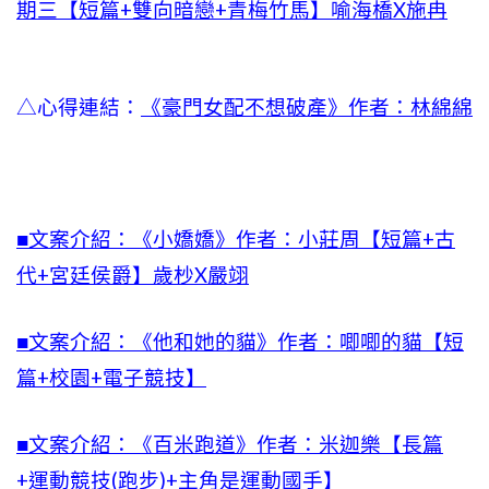
期三【短篇+雙向暗戀+青梅竹馬】喻海橋X施冉
△心得連結：
《豪門女配不想破產》作者：林綿綿
■文案介紹：《小嬌嬌》作者：小莊周【短篇+古
代+宮廷侯爵】歲杪X嚴翊
■文案介紹：《他和她的貓》作者：唧唧的貓【短
篇+校園+電子競技】
■文案介紹：《百米跑道》作者：米迦樂【長篇
+運動競技(跑步)+主角是運動國手】