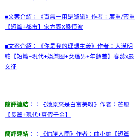
■文案介紹：《百無一用是繾綣》作者：簾重/帘重
【短篇+都市】宋方霓X梁恒波
■文案介紹：《你是我的理想主義》作者：大漠明
駝【短篇+現代+娛樂圈+女追男+年齡差】春蕊x嚴
文征
簡評連結
：：
《她原來是白富美呀》作者：芒厘
【長篇+現代+真假千金】
簡評連結
：：
《你勝人間》作者：曲小蛐【短篇