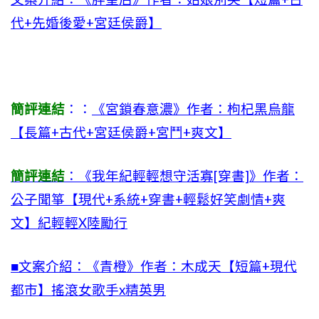
代+先婚後愛+宮廷侯爵】
簡評連結
：：
《宮鎖春意濃》作者：枸杞黑烏龍
【長篇+古代+宮廷侯爵+宮鬥+爽文】
簡評連結
：《我年紀輕輕想守活寡[穿書]》作者：
公子聞箏【現代+系統+穿書+輕鬆好笑劇情+爽
文】紀輕輕X陸勵行
■文案介紹：《青橙》作者：木成天【短篇+現代
都市】搖滾女歌手x精英男