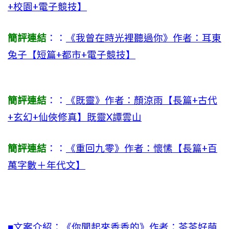
+校園+電子競技】
簡評連結
：：
《我曾在時光裡聽過你》作者：耳東
兔子【短篇+都市+電子競技】
簡評連結
：：
《既靈》作者：顏涼雨【長篇+古代
+玄幻+仙俠修真】既靈X譚雲山
簡評連結
：：
《重回九零》作者：懷愫【長篇+百
萬字數＋年代文】
■文案介紹：《你聞起來香香的》作者：茶茶好萌