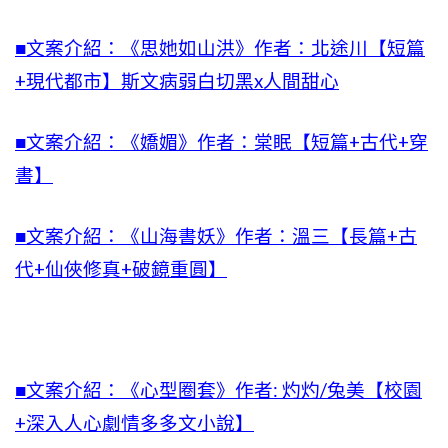
■文案介紹：《思她如山洪》​​​​作者：北途川【短篇
+現代都市】斯文病弱白切黑x人間甜心
■文案介紹：《嬌媚》作者：棠眠【短篇+古代+穿
書】
■文案介紹：《山海書妖》作者：溫三【長篇+古
代+仙俠修真+破鏡重圓】
■文案介紹：《心型圈套》作者: 灼灼/兔美【校園
+深入人心劇情多多文小說】