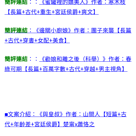
簡評連結
：：
《蜜罐裡的嬌美人》作者：寒木枝
【長篇+古代+重生+宮廷侯爵+爽文】
簡評連結
：《邊關小廚娘》作者：團子來襲【長篇
+古代+穿書+女配+美食】
簡評連結
：：
《勸娘和離之後（科舉）》作者：春
綠可期【長篇+百萬字數+古代+穿越+男主視角】
■文案介紹：《與皇叔》作者：山間人【短篇+古
代+年齡差+宮廷侯爵】楚甯x蕭恪之