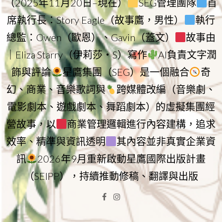
（2025年11月20日–現在）
SEG管理團隊
首
席執行長：Story Eagle（故事鷹，男性）
執行
總監：Owen（歐恩）、Gavin（蓋文）
故事由
｜Eliza Starry（伊莉莎・S）寫作
AI負責文字潤
飾與評論
星鷹集團（SEG）是一個融合
奇
幻、商業、音樂歌詞與
跨媒體改編（音樂劇、
電影劇本、遊戲劇本、舞蹈劇本）的虛擬集團經
營故事，以
商業管理邏輯進行內容建構，追求
效率、精準與資訊透明
其內容並非真實企業資
訊
2026年9月重新啟動星鷹國際出版計畫
（SEIPP），持續推動修稿、翻譯與出版
Facebook
Instagram