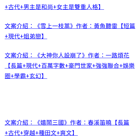
+古代+男主是和尚+女主是雙重人格】
文案介紹：《雪上一枝蒿》作者：黃魚聽雷【短篇
+現代+姐弟戀】
文案介紹：《大神你人設崩了》作者：一路煩花
【長篇+現代+百萬字數+豪門世家+強強聯合+娛樂
圈+學霸+玄幻】
文案介紹：《嬉鬧三國》作者：春溪笛曉【長篇
+古代+穿越+種田文+爽文】