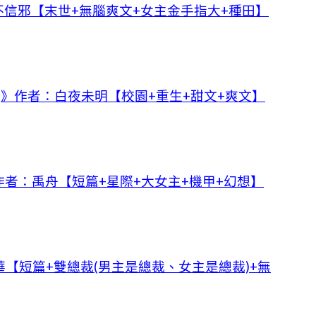
信邪【末世+無腦爽文+女主金手指大+種田】
]》作者：白夜未明【校園+重生+甜文+爽文】
者：禹舟【短篇+星際+大女主+機甲+幻想】
【短篇+雙總裁(男主是總裁、女主是總裁)+無