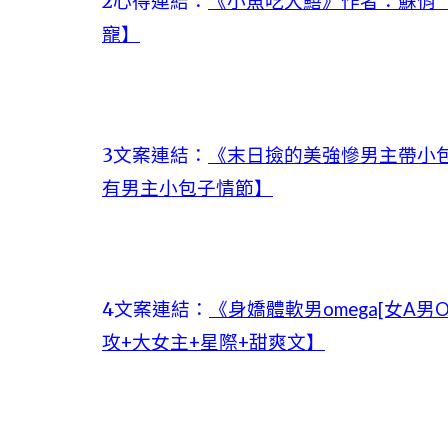
2心得連結：
《小魚吃大鱔》作者：蘇俏【
寵】
3文案連結：
《末日撿的美強慘男主帶小包
有男主小包子情節】
4文案連結：
《身嬌體軟男omega[女A男
攻+大女主+星際+甜爽文】