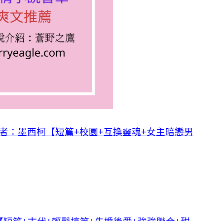
作者：墨西柯【短篇+校園+互換靈魂+女主暗戀男