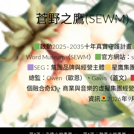
Skip
to
蒼野之鷹(SEWM)
content
啟動2025–2035十年真實守護計畫
Word Museum（SEWM）
官方網站：star
SEG：集團品牌與經營主體
星鷹集團（
總監：Owen（歐恩）、Gavin（蓋文）
個融合奇幻、商業與音樂的虛擬集團經
資訊
2026年