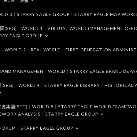
第1區｜漫畫
｜STARRY EAGLE GROUP｜STARRY EAGLE MAP WORL
)｜WORLD 1｜VIRTUAL WORLD (MANAGEMENT OFFI
RRY EAGLE GROUP
D 2｜REAL WORLD｜FIRST-GENERATION ADMINIST
MANAGEMENT WORLD｜STARRY EAGLE BRAND DEPA
ORLD 4｜STARRY EAGLE LIBRARY｜HISTORICAL A
EG)｜WORLD 5｜STARRY EAGLE WORLD FRAMEWO
MEWORK ANALYSIS｜STARRY EAGLE GROUP
ORUM｜STARRY EAGLE GROUP