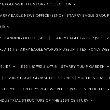
LE WEBSITE STORY COLLECTION
 EAGLE NEWS OFFICE (SENO)｜STARRY EAGLE GROUP
LUB
ANNING OFFICE (SPO)｜STARRY EAGLE GROUP (SEG)
｜STARRY EAGLE WORDS MUSEUM｜TEXT-ONLY WEB
ELIER
13｜星空鬱金香花園｜STARRY TULIP GARDEN
RY EAGLE GLOBAL LIFE STORIES｜MULTILINGUAL E
21ST-CENTURY REAL WORLD．SPORTS & VEHICLES
TRIAL STRUCTURE OF THE 21ST CENTURY