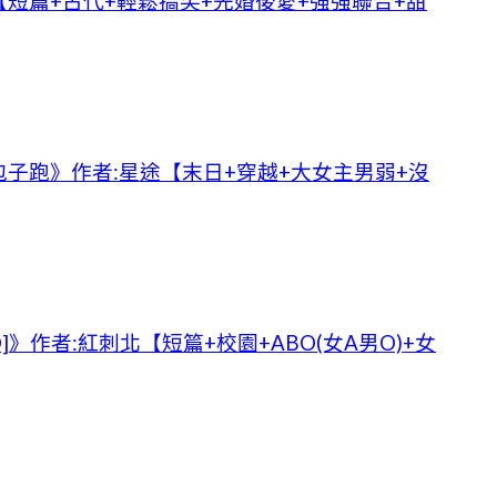
短篇+古代+輕鬆搞笑+先婚後愛+強強聯合+甜
子跑》作者:星途【末日+穿越+大女主男弱+沒
O]》作者:紅刺北【短篇+校園+ABO(女A男O)+女