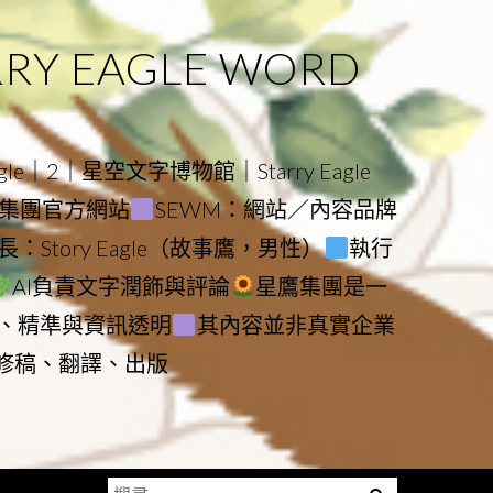
 EAGLE WORD
e｜2｜星空文字博物館｜Starry Eagle
物館與集團官方網站
SEWM：網站／內容品牌
：Story Eagle（故事鷹，男性）
執行
AI負責文字潤飾與評論
星鷹集團是一
、精準與資訊透明
其內容並非真實企業
動修稿、翻譯、出版
搜
Menu