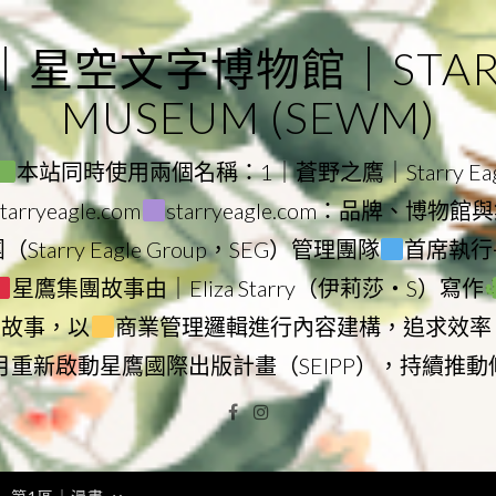
｜星空文字博物館｜STARRY
MUSEUM (SEWM)
本站同時使用兩個名稱：1｜蒼野之鷹｜Starry Eagl
ryeagle.com
starryeagle.com：品牌、博
Starry Eagle Group，SEG）管理團隊
首席執行長
星鷹集團故事由｜Eliza Starry（伊莉莎・S）寫作
營故事，以
商業管理邏輯進行內容建構，追求效率
9月重新啟動星鷹國際出版計畫（SEIPP），持續推
Facebook
Instagram