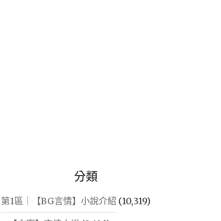
鍵
字:
分類
第1區｜【BG言情】小說介紹
(10,319)