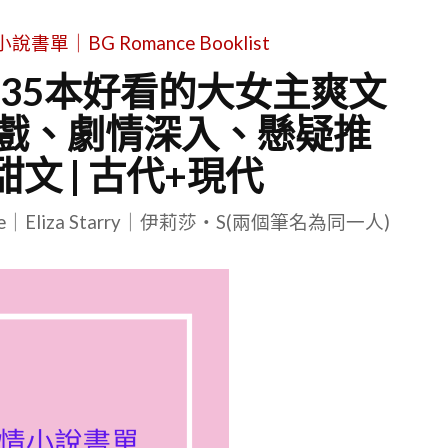
單｜BG Romance Booklist
薦35本好看的大女主爽文
戲、劇情深入、懸疑推
文 | 古代+現代
le｜Eliza Starry｜伊莉莎・S(兩個筆名為同一人)