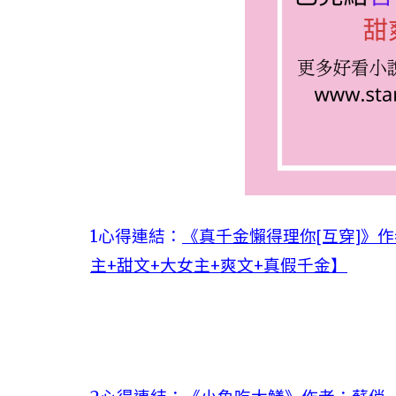
1心得連結：
《真千金懶得理你[互穿]》
主+甜文+大女主+爽文+真假千金】