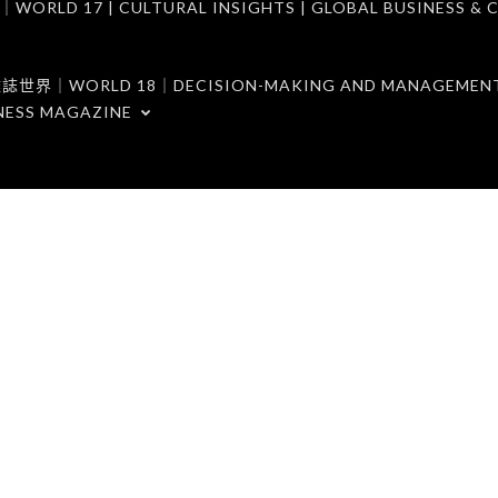
7 | CULTURAL INSIGHTS | GLOBAL BUSINESS & C
ORLD 18｜DECISION-MAKING AND MANAGEMENT 
NESS MAGAZINE