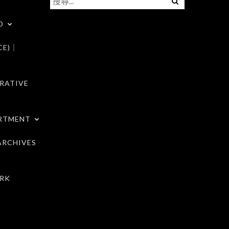
尋
D
關
鍵
CE)｜
字:
RATIVE
RTMENT
RCHIVES
RK