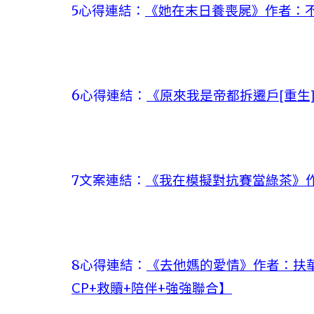
5心得連結：
《她在末日養喪屍》作者：不
6心得連結：
《原來我是帝都拆遷戶[重生
7文案連結：
《我在模擬對抗賽當綠茶》作
8心得連結：
《去他媽的愛情》作者：扶華
CP+救贖+陪伴+強強聯合】