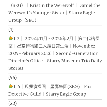
（SEG）｜Kristin the Werewolf｜Daniel the
Werewolf's Younger Sister｜Starry Eagle
Group（SEG）
(1)
1-2｜ 2025年11月～2026年2月｜第二代館長
室｜星空博物館三人組日常生活｜November
2025–February 2026｜Second-Generation
Director’s Office｜Starry Museum Trio Daily
Stories
(54)
1-6｜狐狸偵探團｜星鷹集團(SEG)｜Fox
Detective Guild｜Starry Eagle Group
(22)