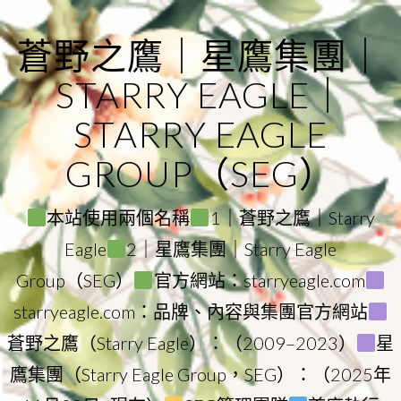
Skip
to
蒼野之鷹｜星鷹集團｜
content
STARRY EAGLE｜
STARRY EAGLE
GROUP（SEG）
本站使用兩個名稱
1｜蒼野之鷹｜Starry
Eagle
2｜星鷹集團｜Starry Eagle
Group（SEG）
官方網站：starryeagle.com
starryeagle.com：品牌、內容與集團官方網站
蒼野之鷹（Starry Eagle）：（2009–2023）
星
鷹集團（Starry Eagle Group，SEG）：（2025年