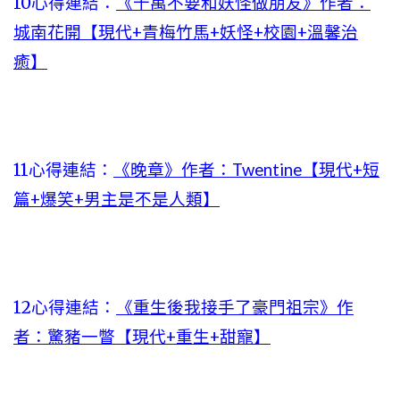
10心得連結：
《千萬不要和妖怪做朋友》作者：
城南花開【現代+青梅竹馬+妖怪+校園+溫馨治
癒】
11心得連結：
《晚章》作者：Twentine【現代+短
篇+爆笑+男主是不是人類】
12心得連結：
《重生後我接手了豪門祖宗》作
者：驚豬一瞥【現代+重生+甜寵】