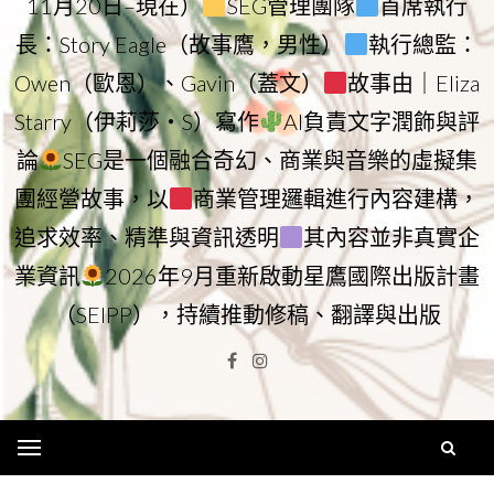
11月20日–現在）
SEG管理團隊
首席執行
長：Story Eagle（故事鷹，男性）
執行總監：
Owen（歐恩）、Gavin（蓋文）
故事由｜Eliza
Starry（伊莉莎・S）寫作
AI負責文字潤飾與評
論
SEG是一個融合奇幻、商業與音樂的虛擬集
團經營故事，以
商業管理邏輯進行內容建構，
追求效率、精準與資訊透明
其內容並非真實企
業資訊
2026年9月重新啟動星鷹國際出版計畫
（SEIPP），持續推動修稿、翻譯與出版
Facebook
Instagram
Menu