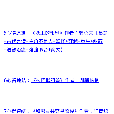
5心得連結：
《妖王的報恩》作者：龔心文【長篇
+古代言情+主角不是人+妖怪+穿越+重生+甜寵
+溫馨治癒+強強聯合+爽文】
6心得連結：
《被怪獸飼養》作者：涮腦花兒
7心得連結：
《和男友共穿星際後》作者：阮青鴿