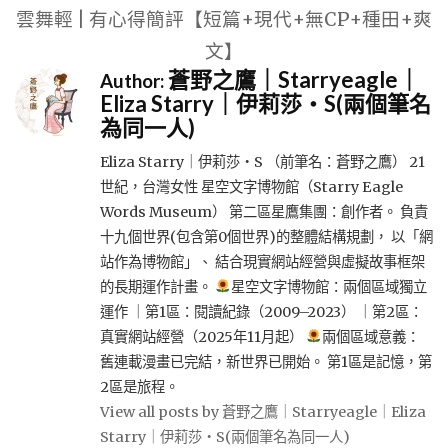
雲舞輕 | 有心得簡評【短篇+現代+無CP+種田+爽
文】
蒼野之鷹｜Starryeagle｜
Author:
Eliza Starry｜伊莉莎・S(兩個筆名
為同一人)
Eliza Starry｜伊莉莎・S （前筆名：蒼野之鷹） 21
世紀，台灣女性 星空文字博物館（Starry Eagle
Words Museum） 第二區星鷹集團：創作者。 負責
十九個世界(包含第0個世界)的整體結構規劃， 以「網
站作為博物館」、 結合現實網站經營與虛擬故事框架
的長期運作計畫。
星空文字博物館：兩個區域獨立
運作 ｜第1區：閱讀紀錄（2009–2023） ｜第2區：
真實網站經營（2025年11月起）
兩個區域意義：
舊連載漫畫已完結，新世界已開始。 第1區是記憶，第
2區是旅程。
View all posts by 蒼野之鷹｜Starryeagle｜Eliza
Starry｜伊莉莎・S(兩個筆名為同一人)