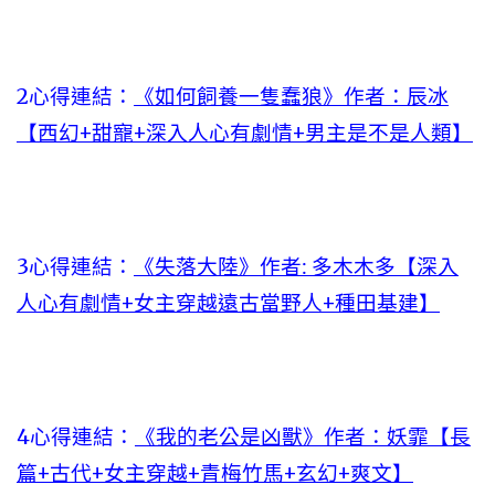
2心得連結：
《如何飼養一隻蠢狼》作者：辰冰
【西幻+甜寵+深入人心有劇情+男主是不是人類】
3心得連結：
《失落大陸》作者: 多木木多【深入
人心有劇情+女主穿越遠古當野人+種田基建】
4心得連結：
《我的老公是凶獸》作者：妖霏【長
篇+古代+女主穿越+青梅竹馬+玄幻+爽文】