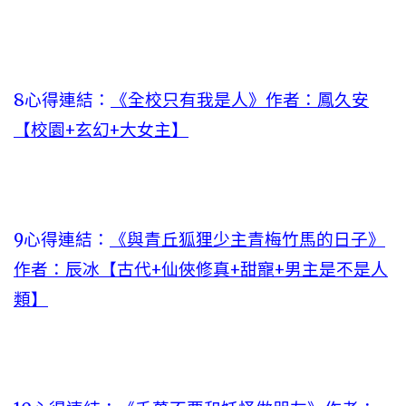
8心得連結：
《全校只有我是人》作者：鳳久安
【校園+玄幻+大女主】
9心得連結：
《與青丘狐狸少主青梅竹馬的日子》
作者：辰冰【古代+仙俠修真+甜寵+男主是不是人
類】