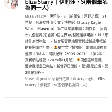
Eliza Starry｜伊莉莎・S(兩個筆名
為同一人)
Eliza Starry｜伊莉莎・S （前筆名：蒼野之鷹） 21
世紀，台灣女性 星空文字博物館（Starry Eagle
Words Museum） 第二區星鷹集團：創作者。 負責
十九個世界(包含第0個世界)的整體結構規劃， 以「網
站作為博物館」、 結合現實網站經營與虛擬故事框架
的長期運作計畫。
星空文字博物館：兩個區域獨立
運作 ｜第1區：閱讀紀錄（2009–2023） ｜第2區：
真實網站經營（2025年11月起）
兩個區域意義：
舊連載漫畫已完結，新世界已開始。 第1區是記憶，第
2區是旅程。
View all posts by 蒼野之鷹｜Starryeagle｜Eliza
Starry｜伊莉莎・S(兩個筆名為同一人)