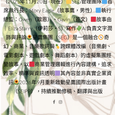
（2025年11月20日–現在）
SEG管理團隊
首
席執行長：Story Eagle（故事鷹，男性）
執行
總監：Owen（歐恩）、Gavin（蓋文）
故事由
｜Eliza Starry（伊莉莎・S）寫作
AI負責文字潤
飾與評論
星鷹集團（SEG）是一個融合
奇
幻、商業、音樂歌詞與
跨媒體改編（音樂劇、
電影劇本、遊戲劇本、舞蹈劇本）的虛擬集團經
營故事，以
商業管理邏輯進行內容建構，追求
效率、精準與資訊透明
其內容並非真實企業資
訊
2026年9月重新啟動星鷹國際出版計畫
（SEIPP），持續推動修稿、翻譯與出版
Facebook
Instagram