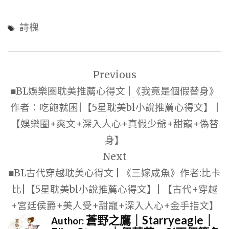
詩槐
文
Previous
章
■BL娛樂圈耽美推薦心得文 |《我竟是個假替身》
導
作者：吃飽就困|【5星耽美bl小說推薦心得文】 |
覽
【娛樂圈+爽文+深入人心+真假少爺+甜寵+偽替
身】
Next
■BL古代穿越耽美心得文 | 《三嫁咸魚》作者:比卡
比|【5星耽美bl小說推薦心得文】| 【古代+穿越
+宮廷侯爵+美人受+甜寵+深入人心+金手指文】
蒼野之鷹｜Starryeagle｜
Author: