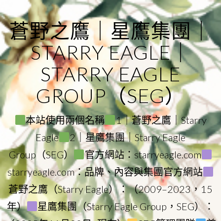
Skip
to
蒼野之鷹｜星鷹集團｜
content
STARRY EAGLE｜
STARRY EAGLE
GROUP（SEG）
本站使用兩個名稱
1｜蒼野之鷹｜Starry
Eagle
2｜星鷹集團｜Starry Eagle
Group（SEG）
官方網站：starryeagle.com
starryeagle.com：品牌、內容與集團官方網站
蒼野之鷹（Starry Eagle）：（2009–2023，15
年）
星鷹集團（Starry Eagle Group，SEG）：