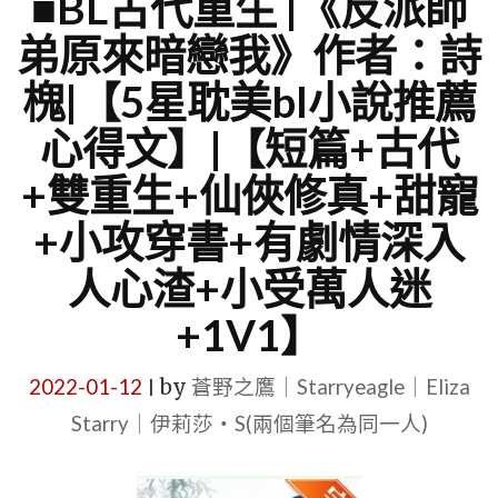
■BL古代重生 |《反派師
弟原來暗戀我》作者：詩
槐|【5星耽美bl小說推薦
心得文】|【短篇+古代
+雙重生+仙俠修真+甜寵
+小攻穿書+有劇情深入
人心渣+小受萬人迷
+1V1】
2022-01-12
by
蒼野之鷹｜Starryeagle｜Eliza
|
Starry｜伊莉莎・S(兩個筆名為同一人)