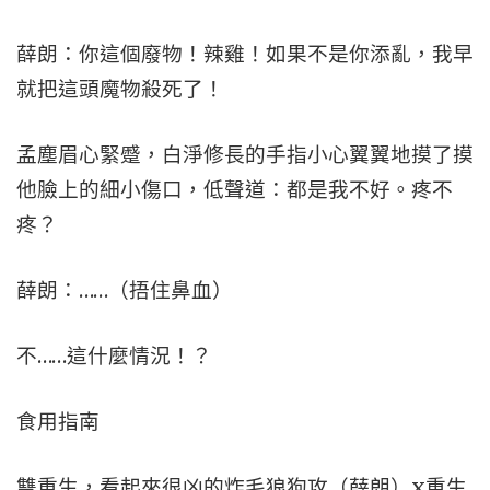
薛朗：你這個廢物！辣雞！如果不是你添亂，我早
就把這頭魔物殺死了！
孟塵眉心緊蹙，白淨修長的手指小心翼翼地摸了摸
他臉上的細小傷口，低聲道：都是我不好。疼不
疼？
薛朗：……（捂住鼻血）
不……這什麼情況！？
食用指南
雙重生，看起來很凶的炸毛狼狗攻（薛朗）x重生