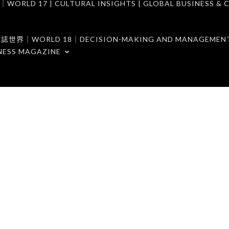
7 | CULTURAL INSIGHTS | GLOBAL BUSINESS & C
ORLD 18｜DECISION-MAKING AND MANAGEMENT 
NESS MAGAZINE