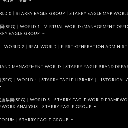
第1區｜漫畫
｜STARRY EAGLE GROUP｜STARRY EAGLE MAP WORL
)｜WORLD 1｜VIRTUAL WORLD (MANAGEMENT OFFI
RRY EAGLE GROUP
D 2｜REAL WORLD｜FIRST-GENERATION ADMINIST
MANAGEMENT WORLD｜STARRY EAGLE BRAND DEPA
ORLD 4｜STARRY EAGLE LIBRARY｜HISTORICAL A
EG)｜WORLD 5｜STARRY EAGLE WORLD FRAMEWO
MEWORK ANALYSIS｜STARRY EAGLE GROUP
ORUM｜STARRY EAGLE GROUP