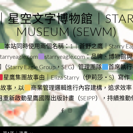
｜星空文字博物館｜STARRY
MUSEUM (SEWM)
本站同時使用兩個名稱：1｜蒼野之鷹｜Starry Eagl
ryeagle.com
starryeagle.com：品牌、博
Starry Eagle Group，SEG）管理團隊
首席執行長
星鷹集團故事由｜Eliza Starry（伊莉莎・S）寫作
營故事，以
商業管理邏輯進行內容建構，追求效率
9月重新啟動星鷹國際出版計畫（SEIPP），持續推
Facebook
Instagram