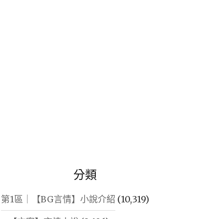
鍵
字:
分類
第1區｜【BG言情】小說介紹
(10,319)