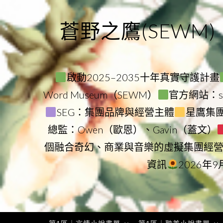
Skip
to
蒼野之鷹(SEWM)
content
啟動2025–2035十年真實守護計畫
Word Museum（SEWM）
官方網站：star
SEG：集團品牌與經營主體
星鷹集團（
總監：Owen（歐恩）、Gavin（蓋文）
個融合奇幻、商業與音樂的虛擬集團經
資訊
2026年