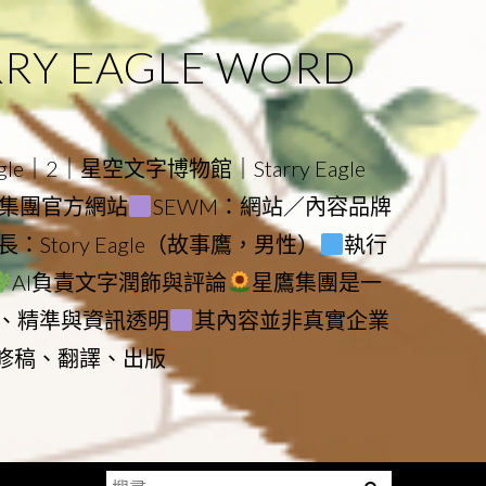
 EAGLE WORD
e｜2｜星空文字博物館｜Starry Eagle
物館與集團官方網站
SEWM：網站／內容品牌
：Story Eagle（故事鷹，男性）
執行
AI負責文字潤飾與評論
星鷹集團是一
、精準與資訊透明
其內容並非真實企業
動修稿、翻譯、出版
搜
Menu