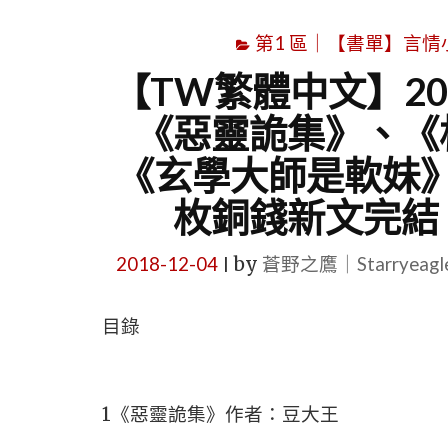
第1 區｜【書單】言情小說書
【TW繁體中文】201
《惡靈詭集》、《
《玄學大師是軟妹
枚銅錢新文完結
2018-12-04
by
蒼野之鷹｜Starryeag
|
目錄
1《惡靈詭集》作者：豆大王