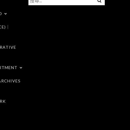
尋
D
關
鍵
CE)｜
字:
RATIVE
RTMENT
RCHIVES
RK