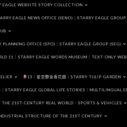
LE WEBSITE STORY COLLECTION
 EAGLE NEWS OFFICE (SENO)｜STARRY EAGLE GROUP
LUB
ANNING OFFICE (SPO)｜STARRY EAGLE GROUP (SEG)
｜STARRY EAGLE WORDS MUSEUM｜TEXT-ONLY WEB
ELIER
13｜星空鬱金香花園｜STARRY TULIP GARDEN
RY EAGLE GLOBAL LIFE STORIES｜MULTILINGUAL E
21ST-CENTURY REAL WORLD．SPORTS & VEHICLES
TRIAL STRUCTURE OF THE 21ST CENTURY