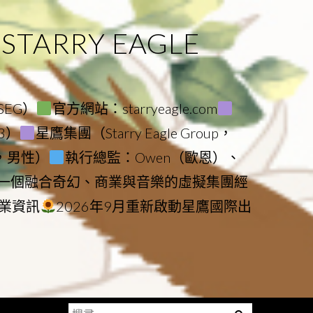
ARRY EAGLE
（SEG）
官方網站：starryeagle.com
23）
星鷹集團（Starry Eagle Group，
鷹，男性）
執行總監：Owen（歐恩）、
是一個融合奇幻、商業與音樂的虛擬集團經
業資訊
2026年9月重新啟動星鷹國際出
搜
Menu