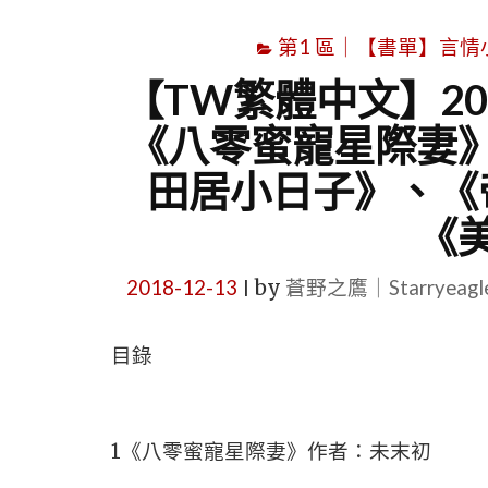
第1 區｜【書單】言情小說書
【TW繁體中文】201
《八零蜜寵星際妻
田居小日子》、《
《
2018-12-13
by
蒼野之鷹｜Starryeag
|
目錄
1《八零蜜寵星際妻》作者：未末初