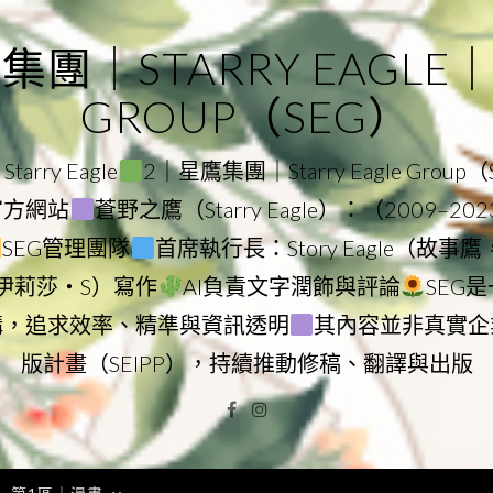
｜STARRY EAGLE｜ST
GROUP（SEG）
rry Eagle
2｜星鷹集團｜Starry Eagle Group
團官方網站
蒼野之鷹（Starry Eagle）：（2009–20
SEG管理團隊
首席執行長：Story Eagle（故事
ry（伊莉莎・S）寫作
AI負責文字潤飾與評論
SEG
構，追求效率、精準與資訊透明
其內容並非真實企
版計畫（SEIPP），持續推動修稿、翻譯與出版
Facebook
Instagram