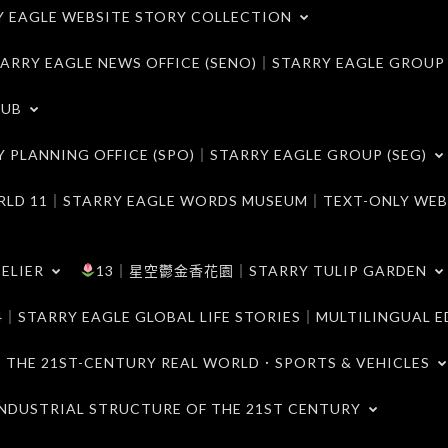
LE WEBSITE STORY COLLECTION
 EAGLE NEWS OFFICE (SENO)｜STARRY EAGLE GROUP
LUB
ANNING OFFICE (SPO)｜STARRY EAGLE GROUP (SEG)
｜STARRY EAGLE WORDS MUSEUM｜TEXT-ONLY WEB
ELIER
13｜星空鬱金香花園｜STARRY TULIP GARDEN
RY EAGLE GLOBAL LIFE STORIES｜MULTILINGUAL E
21ST-CENTURY REAL WORLD．SPORTS & VEHICLES
TRIAL STRUCTURE OF THE 21ST CENTURY