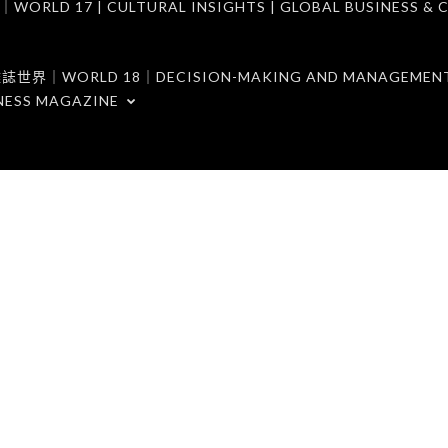
7 | CULTURAL INSIGHTS | GLOBAL BUSINESS & C
ORLD 18｜DECISION-MAKING AND MANAGEMENT 
NESS MAGAZINE