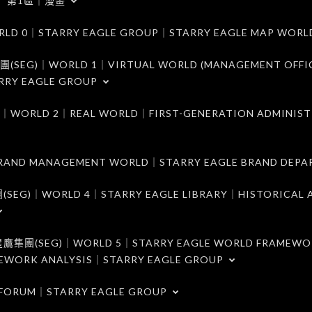
第1區｜漫畫
｜STARRY EAGLE GROUP｜STARRY EAGLE MAP WORL
)｜WORLD 1｜VIRTUAL WORLD (MANAGEMENT OFFI
RRY EAGLE GROUP
D 2｜REAL WORLD｜FIRST-GENERATION ADMINIST
MANAGEMENT WORLD｜STARRY EAGLE BRAND DEPA
ORLD 4｜STARRY EAGLE LIBRARY｜HISTORICAL A
EG)｜WORLD 5｜STARRY EAGLE WORLD FRAMEWO
MEWORK ANALYSIS｜STARRY EAGLE GROUP
ORUM｜STARRY EAGLE GROUP