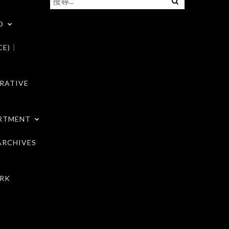
尋
D
關
鍵
CE)｜
字:
RATIVE
RTMENT
RCHIVES
RK