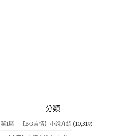
鍵
字:
分類
第1區｜【BG言情】小說介紹
(10,319)