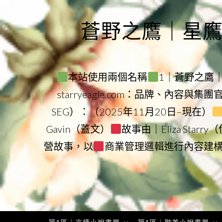
Skip
to
蒼野之鷹｜星鷹集團
content
本站使用兩個名稱
1｜蒼野之鷹｜Sta
starryeagle.com：品牌、內容與集
SEG）：（2025年11月20日–現在）
Gavin（蓋文）
故事由｜Eliza Star
營故事，以
商業管理邏輯進行內容建