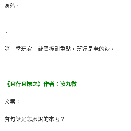
身體。
…
第一季玩家：敲黑板劃重點，薑還是老的辣。
《且行且撩之》作者：洝九微
文案：
有句話是怎麼說的來著？