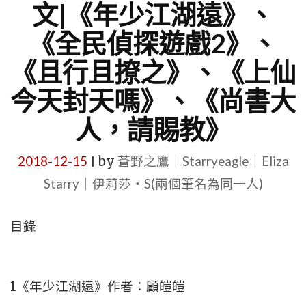
文|《年少江湖遠》、
《全民偵探遊戲2》、
《且行且撩之》、《上仙
今天封天嗎》、《尚書大
人，請賜教》
2018-12-15
by
蒼野之鷹｜Starryeagle｜Eliza
|
Starry｜伊莉莎・S(兩個筆名為同一人)
目錄
1《年少江湖遠》作者：顧皚皚