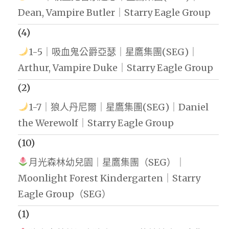
Dean, Vampire Butler｜Starry Eagle Group
(4)
1-5｜吸血鬼公爵亞瑟｜星鷹集團(SEG)｜
Arthur, Vampire Duke｜Starry Eagle Group
(2)
1-7｜狼人丹尼爾｜星鷹集團(SEG)｜Daniel
the Werewolf｜Starry Eagle Group
(10)
月光森林幼兒園｜星鷹集團（SEG）｜
Moonlight Forest Kindergarten｜Starry
Eagle Group（SEG）
(1)