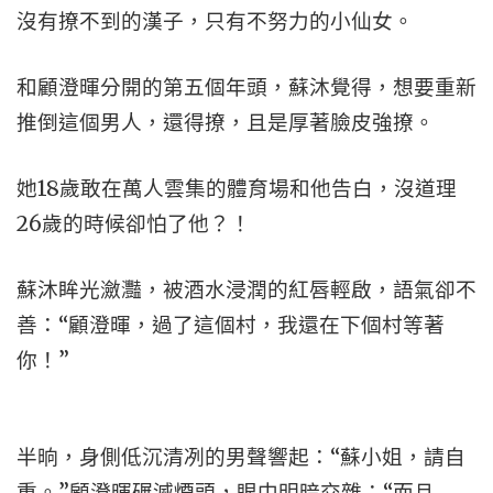
沒有撩不到的漢子，只有不努力的小仙女。
和顧澄暉分開的第五個年頭，蘇沐覺得，想要重新
推倒這個男人，還得撩，且是厚著臉皮強撩。
她18歲敢在萬人雲集的體育場和他告白，沒道理
26歲的時候卻怕了他？！
蘇沐眸光瀲灩，被酒水浸潤的紅唇輕啟，語氣卻不
善：“顧澄暉，過了這個村，我還在下個村等著
你！”
半晌，身側低沉清冽的男聲響起：“蘇小姐，請自
重。”顧澄暉碾滅煙頭，眼中明暗交雜：“而且……