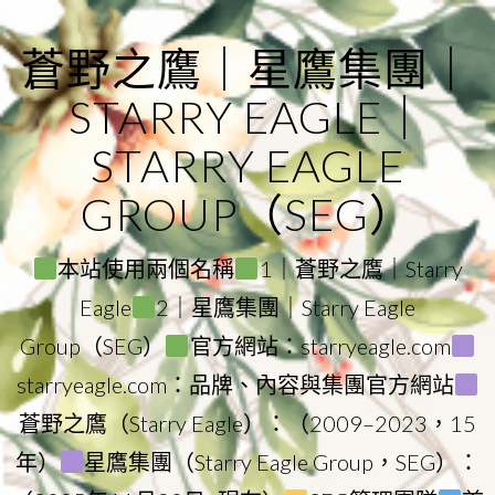
Skip
to
蒼野之鷹｜星鷹集團｜
content
STARRY EAGLE｜
STARRY EAGLE
GROUP（SEG）
本站使用兩個名稱
1｜蒼野之鷹｜Starry
Eagle
2｜星鷹集團｜Starry Eagle
Group（SEG）
官方網站：starryeagle.com
starryeagle.com：品牌、內容與集團官方網站
蒼野之鷹（Starry Eagle）：（2009–2023，15
年）
星鷹集團（Starry Eagle Group，SEG）：