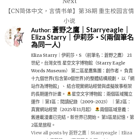
Next
【CN简体中文，言情书单】第38期 重生校园言情
小说
蒼野之鷹｜Starryeagle｜
Author:
Eliza Starry｜伊莉莎・S(兩個筆名
為同一人)
Eliza Starry｜伊莉莎・S （前筆名：蒼野之鷹） 21
世紀，台灣女性 星空文字博物館（Starry Eagle
Words Museum） 第二區星鷹集團：創作者。 負責
十九個世界(包含第0個世界)的整體結構規劃， 以「網
站作為博物館」、 結合現實網站經營與虛擬故事框架
的長期運作計畫。
星空文字博物館：兩個區域獨立
運作 ｜第1區：閱讀紀錄（2009–2023） ｜第2區：
真實網站經營（2025年11月起）
兩個區域意義：
舊連載漫畫已完結，新世界已開始。 第1區是記憶，第
2區是旅程。
View all posts by 蒼野之鷹｜Starryeagle｜Eliza