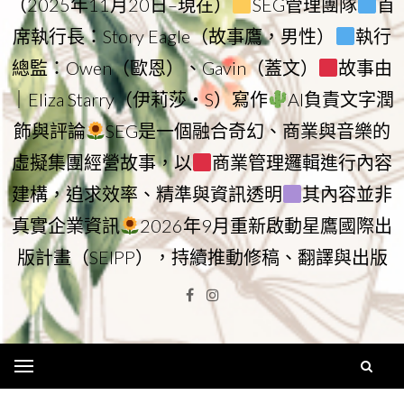
（2025年11月20日–現在）
SEG管理團隊
首
席執行長：Story Eagle（故事鷹，男性）
執行
總監：Owen（歐恩）、Gavin（蓋文）
故事由
｜Eliza Starry（伊莉莎・S）寫作
AI負責文字潤
飾與評論
SEG是一個融合奇幻、商業與音樂的
虛擬集團經營故事，以
商業管理邏輯進行內容
建構，追求效率、精準與資訊透明
其內容並非
真實企業資訊
2026年9月重新啟動星鷹國際出
版計畫（SEIPP），持續推動修稿、翻譯與出版
Facebook
Instagram
Menu