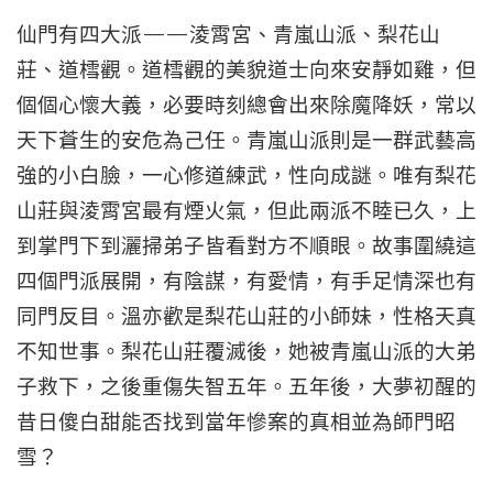
仙門有四大派——淩霄宮、青嵐山派、梨花山
莊、道樰觀。道樰觀的美貌道士向來安靜如雞，但
個個心懷大義，必要時刻總會出來除魔降妖，常以
天下蒼生的安危為己任。青嵐山派則是一群武藝高
強的小白臉，一心修道練武，性向成謎。唯有梨花
山莊與淩霄宮最有煙火氣，但此兩派不睦已久，上
到掌門下到灑掃弟子皆看對方不順眼。故事圍繞這
四個門派展開，有陰謀，有愛情，有手足情深也有
同門反目。溫亦歡是梨花山莊的小師妹，性格天真
不知世事。梨花山莊覆滅後，她被青嵐山派的大弟
子救下，之後重傷失智五年。五年後，大夢初醒的
昔日傻白甜能否找到當年慘案的真相並為師門昭
雪？