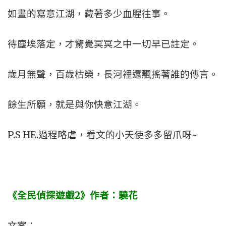
如畫的寫意江湖，藏著多少血腥往事。
待塵埃落定，才驚覺冥冥之中一切早已註定。
歲月無聲，百歲枯榮，長河裡還飄搖著誰的傳言。
餘生所願，就是與你快意江湖。
P.S HE.過程略虐，看文的小天使多多留爪呀~
《全民偵探遊戲
2
》作者：驍花
文案：