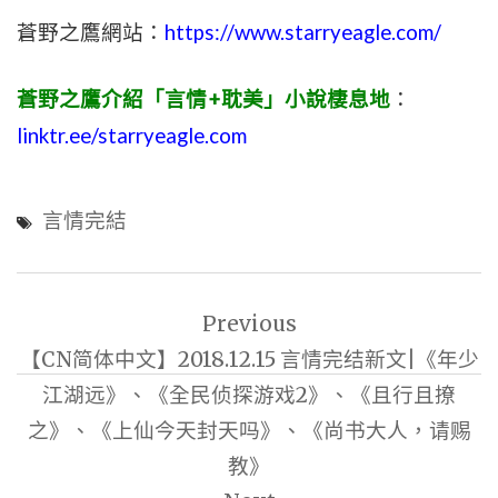
蒼野之鷹網站：
https://www.starryeagle.com/
蒼野之鷹介紹「言情+耽美」小說棲息地
：
linktr.ee/starryeagle.com
言情完結
文
Previous
章
【CN简体中文】2018.12.15 言情完结新文|《年少
導
江湖远》、《全民侦探游戏2》、《且行且撩
覽
之》、《上仙今天封天吗》、《尚书大人，请赐
教》