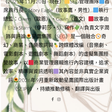
（2025年11月20日–現在）
SEG管理團隊
首
席執行長：Story Eagle（故事鷹，男性）
執行
總監：Owen（歐恩）、Gavin（蓋文）
故事由
｜Eliza Starry（伊莉莎・S）寫作
AI負責文字潤
飾與評論
星鷹集團（SEG）是一個融合
奇
幻、商業、音樂歌詞與
跨媒體改編（音樂劇、
電影劇本、遊戲劇本、舞蹈劇本）的虛擬集團經
營故事，以
商業管理邏輯進行內容建構，追求
效率、精準與資訊透明
其內容並非真實企業資
訊
2026年9月重新啟動星鷹國際出版計畫
（SEIPP），持續推動修稿、翻譯與出版
Facebook
Instagram