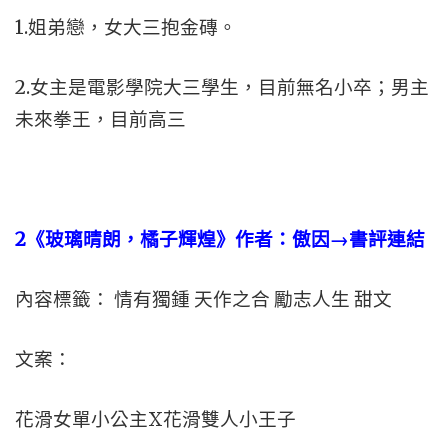
1.姐弟戀，女大三抱金磚。
2.女主是電影學院大三學生，目前無名小卒；男主
未來拳王，目前高三
2
《玻璃晴朗，橘子輝煌》作者：傲因→書評連結
內容標籤： 情有獨鍾 天作之合 勵志人生 甜文
文案：
花滑女單小公主X花滑雙人小王子