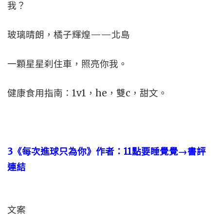
我？
玻璃晴朗，橘子輝煌——北島
一顆星星刹住車，照亮你我。
健康食用指南：1v1，he，雙c，甜文。
3
《每次進球只為你》作者：
11
點要睡覺覺→書評
連結
文案