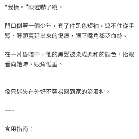
“我操。”陳澄嚇了跳。
門口倒著一個少年，套了件黑色短袖，遮不住從手
臂、脖頸蔓延出來的傷痕，眼下嘴角都泛血絲。
在一片昏暗中，他的黑髮被染成柔和的顏色，抬眼
看向她時，眼角低垂。
像只迷失在外好不容易回到家的流浪狗。
—-
食用指南：