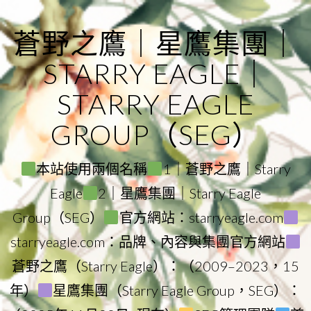
Skip
to
蒼野之鷹｜星鷹集團｜
content
STARRY EAGLE｜
STARRY EAGLE
GROUP（SEG）
本站使用兩個名稱
1｜蒼野之鷹｜Starry
Eagle
2｜星鷹集團｜Starry Eagle
Group（SEG）
官方網站：starryeagle.com
starryeagle.com：品牌、內容與集團官方網站
蒼野之鷹（Starry Eagle）：（2009–2023，15
年）
星鷹集團（Starry Eagle Group，SEG）：