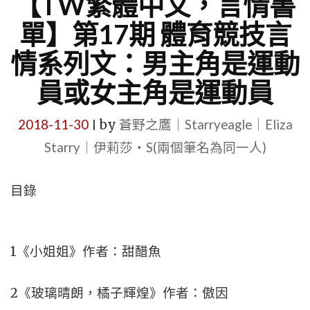
【TW繁體中文，言情書
單】第17期 體育競技言
情系列文：男主角是運動
員或女主角是運動員
2018-11-30
by
蒼野之鷹｜Starryeagle｜Eliza
|
Starry｜伊莉莎・S(兩個筆名為同一人)
目錄
1《小姐姐》作者：甜醋魚
2《玻璃晴朗，橘子輝煌》作者：傲因