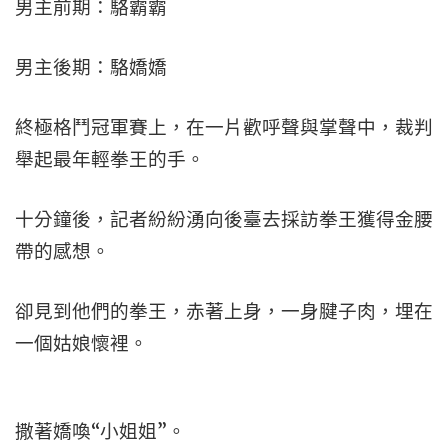
男主前期：駱霸霸
男主後期：駱嬌嬌
終極格鬥冠軍賽上，在一片歡呼聲與掌聲中，裁判
舉起最年輕拳王的手。
十分鐘後，記者紛紛湧向後臺去採訪拳王獲得金腰
帶的感想。
卻見到他們的拳王，赤著上身，一身腱子肉，埋在
一個姑娘懷裡。
撒著嬌喚“小姐姐”。